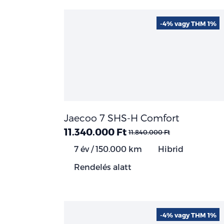
-4% vagy THM 1%
Jaecoo 7 SHS-H Comfort
11.340.000 Ft
11.840.000 Ft
7 év / 150.000 km
Hibrid
Rendelés alatt
-4% vagy THM 1%