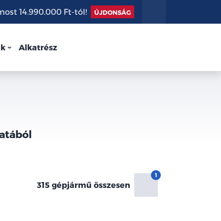
st 14.990.000 Ft-tól!
ÚJDONSÁG
nk
Alkatrész
atából
315 gépjármű összesen