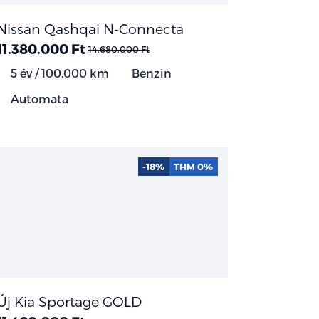
Nissan Qashqai N-Connecta
11.380.000 Ft
14.680.000 Ft
5 év / 100.000 km
Benzin
Automata
-18%
THM 0%
Új Kia Sportage GOLD