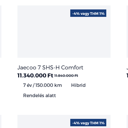
-4% vagy THM 1%
Jaecoo 7 SHS-H Comfort
11.340.000 Ft
11.840.000 Ft
7 év / 150.000 km
Hibrid
Rendelés alatt
-4% vagy THM 1%