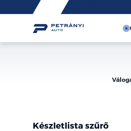
Friss
hírek
Válog
Készletlista szűrő