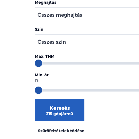
Meghajtás
Szín
Max. THM
Min. ár
Ft
Keresés
315 gépjármű
Szűrőfeltételek törlése