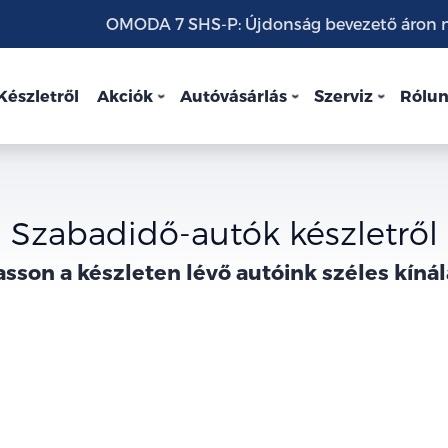
OMODA 7 SHS-P: Újdonság bevezető áron mo
Készletről
Akciók
Autóvásárlás
Szerviz
Rólu
Szabadidő-autók készletről
asson a
készleten lévő
autóink széles kínál