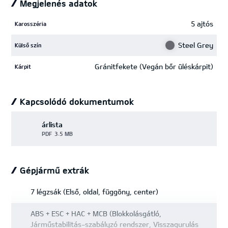
Megjelenés adatok
5 ajtós
Karosszéria
Steel Grey
Külső szín
Gránitfekete (Vegán bőr üléskárpit)
Kárpit
Kapcsolódó dokumentumok
árlista
PDF
3.5 MB
Gépjármű extrák
7 légzsák (Első, oldal, függöny, center)
ABS + ESC + HAC + MCB (Blokkolásgátló,
Járműstabilitás-szabályzó rendszer, Visszagurulás