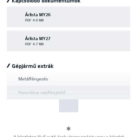
Kapcsolódó dokumentumok
Árlista MY26
PDF
4.0 MB
Árlista MY27
PDF
4.7 MB
Gépjármű extrák
Metálfényezés
Panoráma napfénytető
A készleten lévő autó árak visszavonásig vagy a készlet