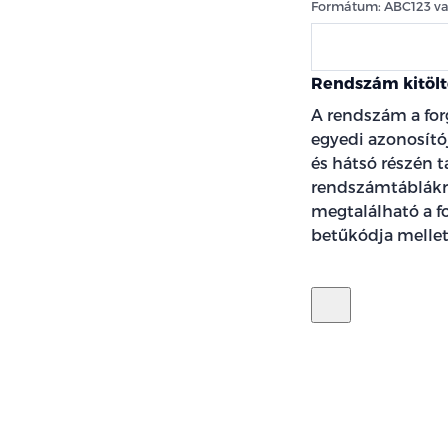
Formátum: ABC123 v
Rendszám kitölt
A rendszám a fo
egyedi azonosító
és hátsó részén t
rendszámtáblákró
megtalálható a f
betűkódja mellett