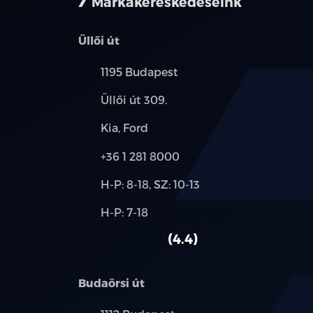
Márkakereskedéseink
Üllői út
Település:
1195 Budapest
Cím:
Üllői út 309.
Márkák:
Kia, Ford
Telefon:
+36 1 281 8000
Új-
H-P: 8-18, SZ: 10-13
és
Alkatrész,
H-P: 7-18
használt
szerviz:
autó:
4.4
Budaörsi út