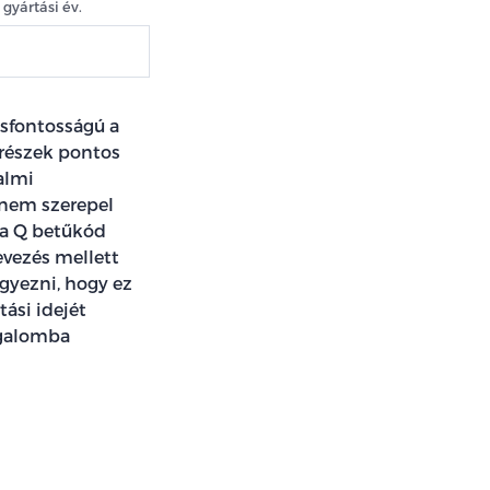
gyártási év.
csfontosságú a
trészek pontos
almi
 nem szerepel
a Q betűkód
evezés mellett
gyezni, hogy ez
tási idejét
rgalomba