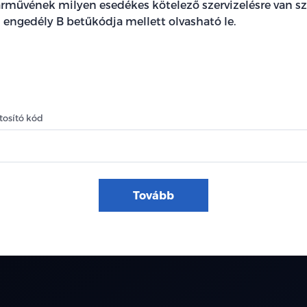
rművének milyen esedékes kötelező szervizelésre van sz
 engedély B betűkódja mellett olvasható le.
osító kód
Tovább