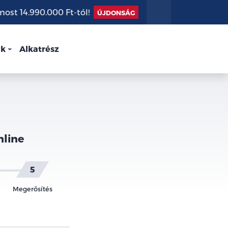
st 14.990.000 Ft-tól!
ÚJDONSÁG
nk
Alkatrész
nline
Megerősítés