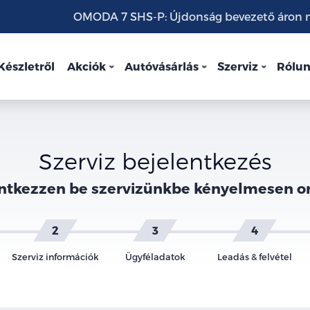
OMODA 7 SHS-P: Újdonság bevezető áron mo
Készletről
Akciók
Autóvásárlás
Szerviz
Rólu
Szerviz bejelentkezés
ntkezzen be szervizünkbe kényelmesen o
Szerviz információk
Ügyféladatok
Leadás & felvétel