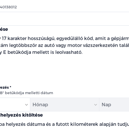
540138012
tése
 17 karakter hosszúságú, egyedülálló kód, amit a gépjárm
szám legtöbbször az autó vagy motor vázszerkezetén talál
 E betűkódja mellett is leolvasható.
yezés
"B" betűkódja melletti dátum
Hónap
Nap
helyezés kitöltése
ba helyezés dátuma és a futott kilométerek alapján tud