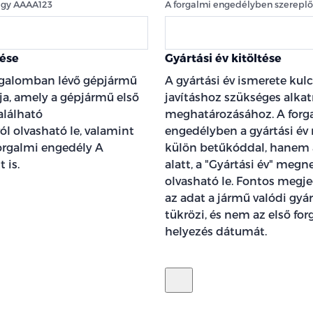
agy AAAA123
A forgalmi engedélyben szereplő 
ése
Gyártási év kitöltése
rgalomban lévő gépjármű
A gyártási év ismerete kul
ja, amely a gépjármű első
javításhoz szükséges alka
alálható
meghatározásához. A forg
l olvasható le, valamint
engedélyben a gyártási év
orgalmi engedély A
külön betűkóddal, hanem 
 is.
alatt, a "Gyártási év" megn
olvasható le. Fontos megje
az adat a jármű valódi gyár
tükrözi, és nem az első fo
helyezés dátumát.