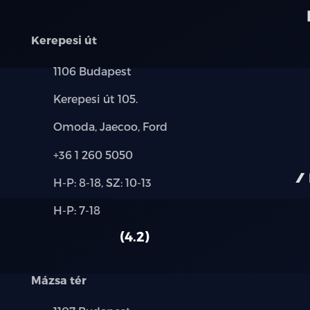
Kerepesi út
Település:
1106 Budapest
Cím:
Kerepesi út 105.
Márkák:
Omoda, Jaecoo, Ford
Telefon:
+36 1 260 5050
Új-
H-P: 8-18, SZ: 10-13
és
Alkatrész,
H-P: 7-18
használt
szerviz:
autó:
4.2
Mázsa tér