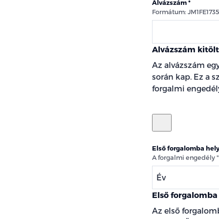
Alvázszám
Formátum: JM1FE173
Alvázszám kitöl
Az alvázszám egy
során kap. Ez a 
forgalmi engedély
Első forgalomba hel
A forgalmi engedély 
Év
Első forgalomba 
Az első forgalom