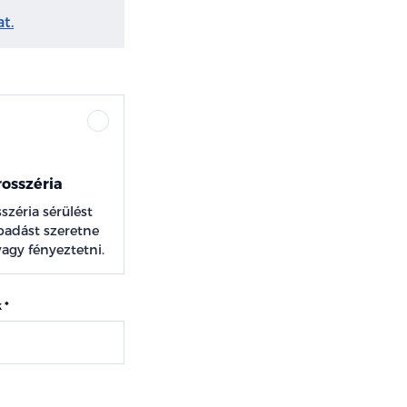
t.
osszéria
széria sérülést
padást szeretne
 vagy fényeztetni.
k