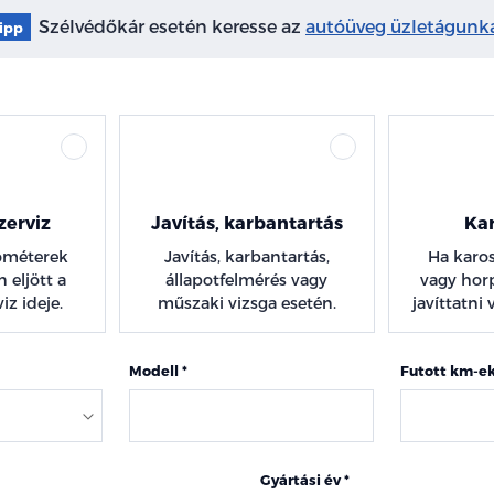
Szélvédőkár esetén keresse az
autóüveg üzletágunka
ipp
zerviz
Javítás, karbantartás
Kar
lométerek
Javítás, karbantartás,
Ha karos
 eljött a
állapotfelmérés vagy
vagy hor
iz ideje.
műszaki vizsga esetén.
javíttatni
Modell
Futott km-e
Gyártási év