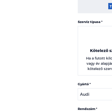
T
Szerviz típusa
Kötelező s
Ha a futott ki
vagy év alapján
kötelező szerv
Gyártó
Rendszám