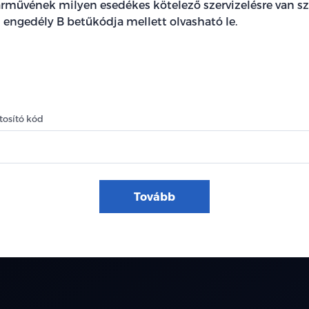
rművének milyen esedékes kötelező szervizelésre van sz
 engedély B betűkódja mellett olvasható le.
osító kód
Tovább