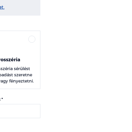
t.
osszéria
széria sérülést
padást szeretne
 vagy fényeztetni.
k