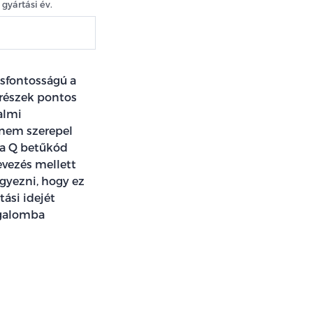
gyártási év.
csfontosságú a
trészek pontos
almi
 nem szerepel
a Q betűkód
evezés mellett
gyezni, hogy ez
tási idejét
rgalomba