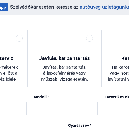
Szélvédőkár esetén keresse az
autóüveg üzletágunka
ipp
zerviz
Javítás, karbantartás
Kar
lométerek
Javítás, karbantartás,
Ha karos
 eljött a
állapotfelmérés vagy
vagy hor
iz ideje.
műszaki vizsga esetén.
javíttatni
Modell
Futott km-e
Gyártási év