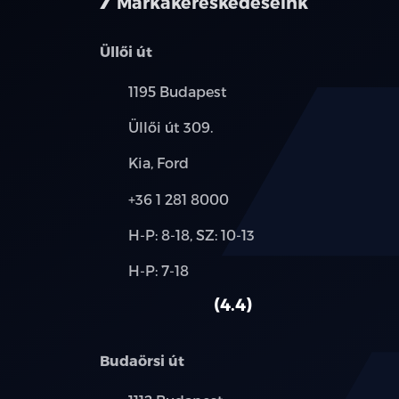
Márkakereskedéseink
Üllői út
Település:
1195 Budapest
Cím:
Üllői út 309.
Márkák:
Kia, Ford
Telefon:
+36 1 281 8000
Új-
H-P: 8-18, SZ: 10-13
és
Alkatrész,
H-P: 7-18
használt
szerviz:
autó:
4.4
Budaörsi út