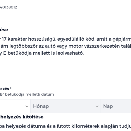
540138012
tése
 17 karakter hosszúságú, egyedülálló kód, amit a gépjárm
szám legtöbbször az autó vagy motor vázszerkezetén talál
 E betűkódja mellett is leolvasható.
yezés
"B" betűkódja melletti dátum
Hónap
Nap
helyezés kitöltése
ba helyezés dátuma és a futott kilométerek alapján tud