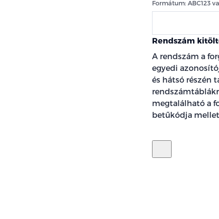
Formátum: ABC123 v
Rendszám kitölt
A rendszám a fo
egyedi azonosító
és hátsó részén t
rendszámtáblákró
megtalálható a f
betűkódja mellett