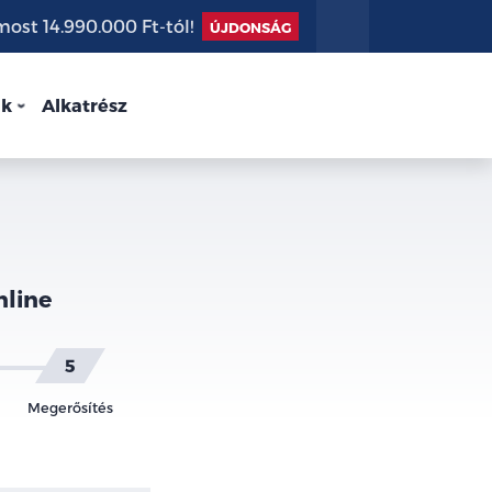
st 14.990.000 Ft-tól!
ÚJDONSÁG
nk
Alkatrész
nline
Megerősítés