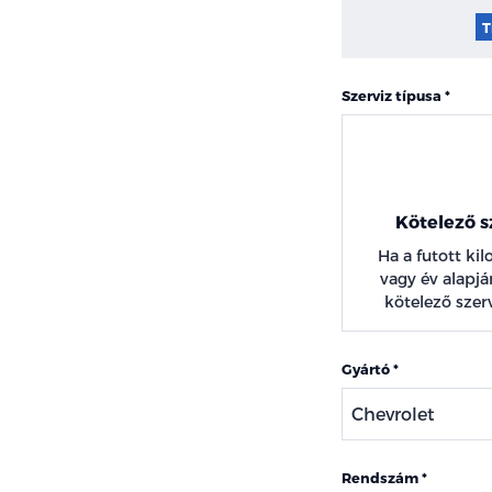
T
Szerviz típusa
Kötelező s
Ha a futott ki
vagy év alapján
kötelező szerv
Gyártó
Rendszám