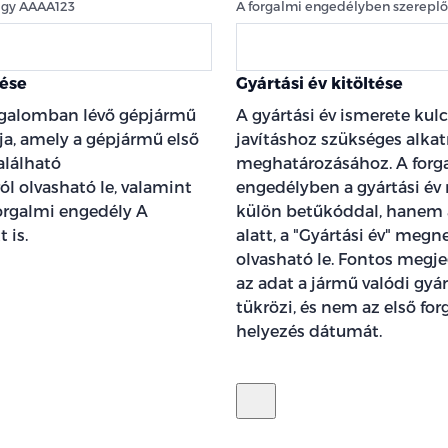
agy AAAA123
A forgalmi engedélyben szereplő 
ése
Gyártási év kitöltése
rgalomban lévő gépjármű
A gyártási év ismerete kul
ja, amely a gépjármű első
javításhoz szükséges alka
alálható
meghatározásához. A forg
l olvasható le, valamint
engedélyben a gyártási év
orgalmi engedély A
külön betűkóddal, hanem 
 is.
alatt, a "Gyártási év" megn
olvasható le. Fontos megje
az adat a jármű valódi gyár
tükrözi, és nem az első fo
helyezés dátumát.