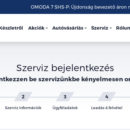
OMODA 7 SHS-P: Újdonság bevezető áron mo
Készletről
Akciók
Autóvásárlás
Szerviz
Rólu
Szerviz bejelentkezés
ntkezzen be szervizünkbe kényelmesen o
Szerviz információk
Ügyféladatok
Leadás & felvétel