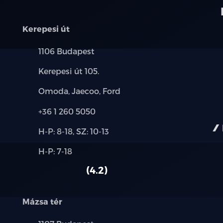
Kerepesi út
Település:
1106 Budapest
Cím:
Kerepesi út 105.
Márkák:
Omoda, Jaecoo, Ford
Telefon:
+36 1 260 5050
Új-
H-P: 8-18, SZ: 10-13
és
Alkatrész,
H-P: 7-18
használt
szerviz:
autó:
4.2
Mázsa tér