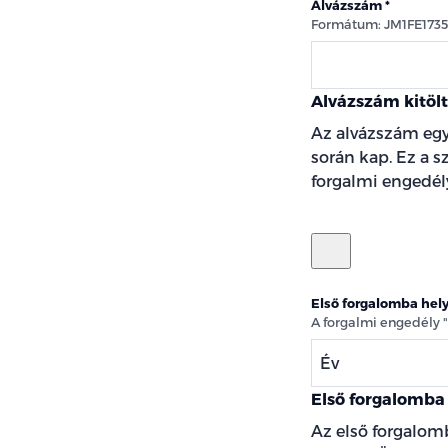
Alvázszám
Formátum: JM1FE173
Alvázszám kitöl
Az alvázszám egy
során kap. Ez a 
forgalmi engedély
Első forgalomba hel
A forgalmi engedély 
Év
Első forgalomba 
Az első forgalom