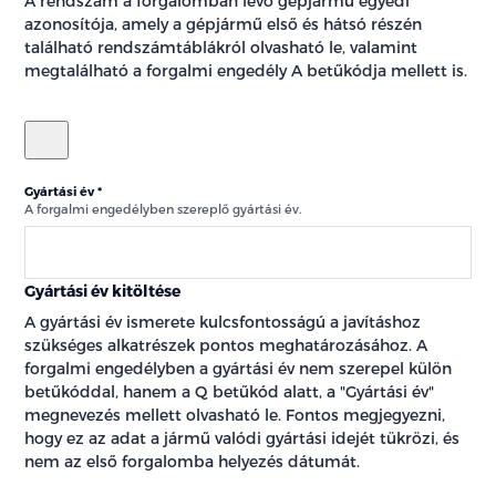
A rendszám a forgalomban lévő gépjármű egyedi
azonosítója, amely a gépjármű első és hátsó részén
található rendszámtáblákról olvasható le, valamint
megtalálható a forgalmi engedély A betűkódja mellett is.
Gyártási év
A forgalmi engedélyben szereplő gyártási év.
Gyártási év kitöltése
A gyártási év ismerete kulcsfontosságú a javításhoz
szükséges alkatrészek pontos meghatározásához. A
forgalmi engedélyben a gyártási év nem szerepel külön
betűkóddal, hanem a Q betűkód alatt, a "Gyártási év"
megnevezés mellett olvasható le. Fontos megjegyezni,
hogy ez az adat a jármű valódi gyártási idejét tükrözi, és
nem az első forgalomba helyezés dátumát.