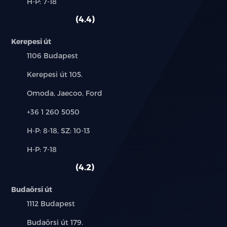
Alkatrész,
H-P: 7-18
használt
szerviz:
autó:
4.4
Kerepesi út
Település:
1106 Budapest
Cím:
Kerepesi út 105.
Márkák:
Omoda, Jaecoo, Ford
Telefon:
+36 1 260 5050
Új-
H-P: 8-18, SZ: 10-13
és
Alkatrész,
H-P: 7-18
használt
szerviz:
autó:
4.2
Budaörsi út
Település:
1112 Budapest
Cím:
Budaörsi út 179.