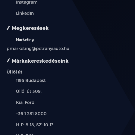
Instagram
LinkedIn
Megkeresések
Marketing
pmarketing@petranyiauto.hu
Márkakereskedéseink
Üllői út
Település:
1195 Budapest
Cím:
Üllői út 309.
Márkák:
Kia, Ford
Telefon:
+36 1 281 8000
Új-
H-P: 8-18, SZ: 10-13
és