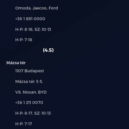
Márkák:
Omoda, Jaecoo, Ford
Telefon:
+36 1 881 0000
Új-
H-P: 8-18, SZ: 10-13
és
Alkatrész,
H-P: 7-18
használt
szerviz:
autó:
4.5
Mázsa tér
Település:
1107 Budapest
Cím:
Mázsa tér 3-5.
Márkák:
V8, Nissan, BYD
Telefon:
+36 1 211 0070
Új-
H-P: 8-17, SZ: 10-13
és
Alkatrész,
H-P: 7-17
használt