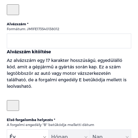
Alvázszám
Formátum: JM1FE173540138012
Alvázszám kitöltése
Az alvázszám egy 17 karakter hosszúságú, egyedülálló
kód, amit a gépjármű a gyártás során kap. Ez a szám
legtöbbször az autó vagy motor vázszerkezetén
található, de a forgalmi engedély E betűkódja mellett is
leolvasható.
Első forgalomba helyezés
A forgalmi engedély "B" betűkódja melletti dátum
Év
Hónap
Nap