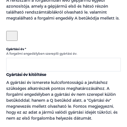
A rendszám a forgalomban lévő gépjármű egyedi
azonosítója, amely a gépjármű első és hátsó részén
található rendszámtáblákról olvasható le, valamint
megtalálható a forgalmi engedély A betűkódja mellett is.
Gyártási év
A forgalmi engedélyben szereplő gyártási év.
Gyártási év kitöltése
A gyártási év ismerete kulcsfontosságú a javításhoz
szükséges alkatrészek pontos meghatározásához. A
forgalmi engedélyben a gyártási év nem szerepel külön
betűkóddal, hanem a Q betűkód alatt, a "Gyártási év"
megnevezés mellett olvasható le. Fontos megjegyezni,
hogy ez az adat a jármű valódi gyártási idejét tükrözi, és
nem az első forgalomba helyezés dátumát.