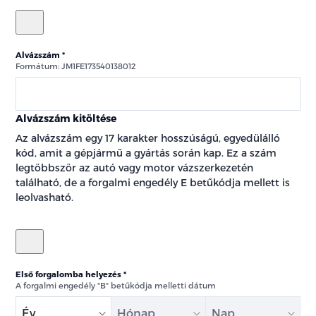
Alvázszám
Formátum: JM1FE173540138012
Alvázszám kitöltése
Az alvázszám egy 17 karakter hosszúságú, egyedülálló
kód, amit a gépjármű a gyártás során kap. Ez a szám
legtöbbször az autó vagy motor vázszerkezetén
található, de a forgalmi engedély E betűkódja mellett is
leolvasható.
Első forgalomba helyezés
A forgalmi engedély "B" betűkódja melletti dátum
Év
Hónap
Nap