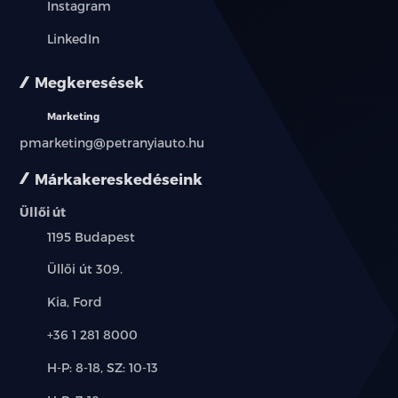
Instagram
LinkedIn
Megkeresések
Marketing
pmarketing@petranyiauto.hu
Márkakereskedéseink
Üllői út
Település:
1195 Budapest
Cím:
Üllői út 309.
Márkák:
Kia, Ford
Telefon:
+36 1 281 8000
Új-
H-P: 8-18, SZ: 10-13
és