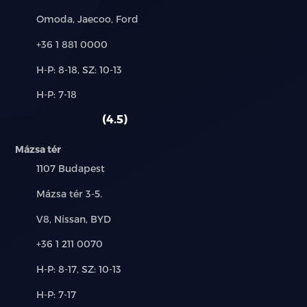
Márkák:
Omoda, Jaecoo, Ford
Telefon:
+36 1 881 0000
Új-
H-P: 8-18, SZ: 10-13
és
Alkatrész,
H-P: 7-18
használt
szerviz:
autó:
4.5
Mázsa tér
Település:
1107 Budapest
Cím:
Mázsa tér 3-5.
Márkák:
V8, Nissan, BYD
Telefon:
+36 1 211 0070
Új-
H-P: 8-17, SZ: 10-13
és
Alkatrész,
H-P: 7-17
használt