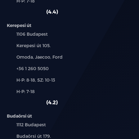
Alkatrész,
H-P: 7-18
használt
szerviz:
autó:
4.4
Kerepesi út
Település:
1106 Budapest
Cím:
Kerepesi út 105.
Márkák:
Omoda, Jaecoo, Ford
Telefon:
+36 1 260 5050
Új-
H-P: 8-18, SZ: 10-13
és
Alkatrész,
H-P: 7-18
használt
szerviz:
autó:
4.2
Budaörsi út
Település:
1112 Budapest
Cím:
Budaörsi út 179.