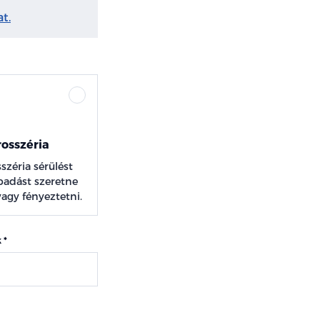
t.
osszéria
széria sérülést
padást szeretne
 vagy fényeztetni.
k