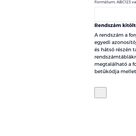
Formátum: ABC123 v
Rendszám kitölt
A rendszám a fo
egyedi azonosító
és hátsó részén t
rendszámtáblákró
megtalálható a f
betűkódja mellett