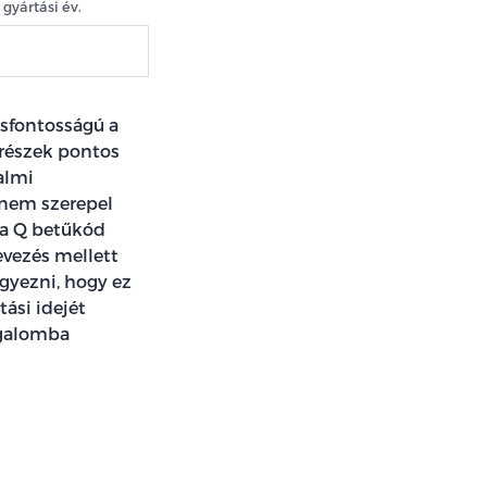
gyártási év.
csfontosságú a
trészek pontos
almi
 nem szerepel
a Q betűkód
evezés mellett
gyezni, hogy ez
tási idejét
rgalomba