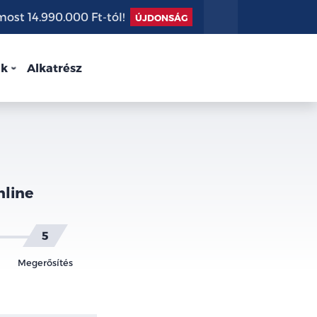
st 14.990.000 Ft-tól!
ÚJDONSÁG
nk
Alkatrész
nline
Megerősítés