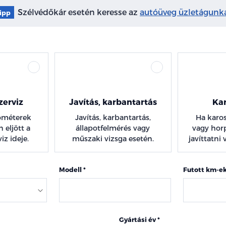
Szélvédőkár esetén keresse az
autóüveg üzletágunka
ipp
zerviz
Javítás, karbantartás
Kar
lométerek
Javítás, karbantartás,
Ha karos
 eljött a
állapotfelmérés vagy
vagy hor
iz ideje.
műszaki vizsga esetén.
javíttatni
Modell
Futott km-e
Gyártási év