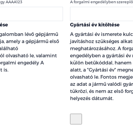
agy AAAA123
A forgalmi engedélyben szereplő 
ése
Gyártási év kitöltése
rgalomban lévő gépjármű
A gyártási év ismerete kul
ja, amely a gépjármű első
javításhoz szükséges alka
alálható
meghatározásához. A forg
l olvasható le, valamint
engedélyben a gyártási év
orgalmi engedély A
külön betűkóddal, hanem 
 is.
alatt, a "Gyártási év" megn
olvasható le. Fontos megje
az adat a jármű valódi gyár
tükrözi, és nem az első fo
helyezés dátumát.