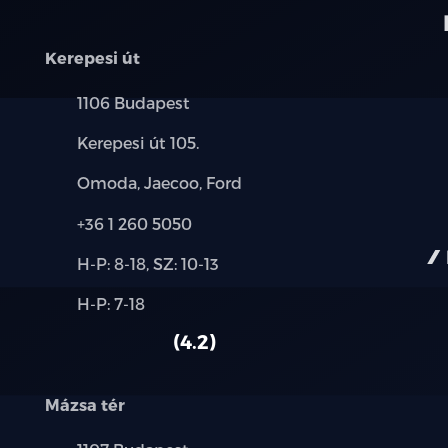
Kerepesi út
Település:
1106 Budapest
Cím:
Kerepesi út 105.
Márkák:
Omoda, Jaecoo, Ford
Telefon:
+36 1 260 5050
Új-
H-P: 8-18, SZ: 10-13
és
Alkatrész,
H-P: 7-18
használt
szerviz:
autó:
4.2
Mázsa tér