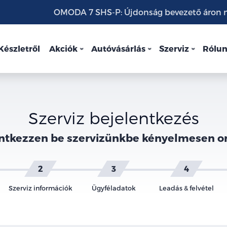
OMODA 7 SHS-P: Újdonság bevezető áron mo
Készletről
Akciók
Autóvásárlás
Szerviz
Rólu
Szerviz bejelentkezés
ntkezzen be szervizünkbe kényelmesen o
Szerviz információk
Ügyféladatok
Leadás & felvétel