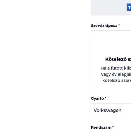
T
Szerviz típusa
Kötelező s
Ha a futott ki
vagy év alapján
kötelező szerv
Gyártó
Rendszám