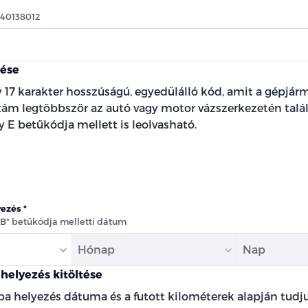
540138012
tése
 17 karakter hosszúságú, egyedülálló kód, amit a gépjárm
szám legtöbbször az autó vagy motor vázszerkezetén talál
 E betűkódja mellett is leolvasható.
yezés
"B" betűkódja melletti dátum
Hónap
Nap
helyezés kitöltése
ba helyezés dátuma és a futott kilométerek alapján tud