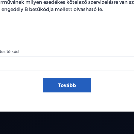
rművének milyen esedékes kötelező szervizelésre van sz
 engedély B betűkódja mellett olvasható le.
osító kód
Tovább