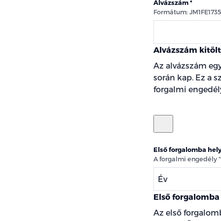
Alvázszám
Formátum: JM1FE173
Alvázszám kitöl
Az alvázszám egy
során kap. Ez a 
forgalmi engedély
Első forgalomba hel
A forgalmi engedély 
Év
Első forgalomba 
Az első forgalom