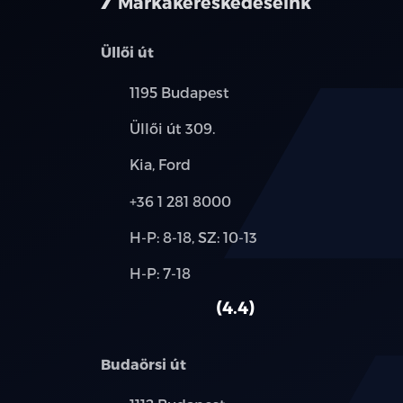
Márkakereskedéseink
Üllői út
Település:
1195 Budapest
Cím:
Üllői út 309.
Márkák:
Kia, Ford
Telefon:
+36 1 281 8000
Új-
H-P: 8-18, SZ: 10-13
és
Alkatrész,
H-P: 7-18
használt
szerviz:
autó:
4.4
Budaörsi út