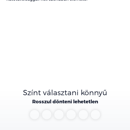
Színt választani könnyű
Rosszul dönteni lehetetlen
Vivid
Frozen
Blue
Lucid
Agate
Magnetic
Yellow
White
My
Red
Black
Mind