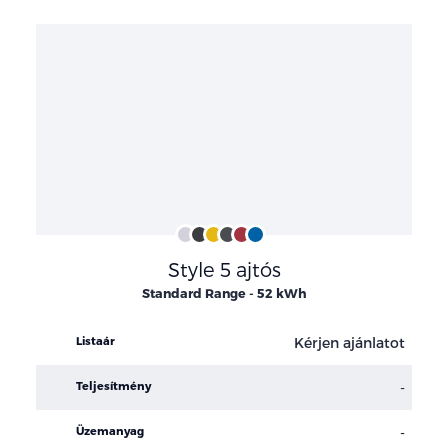
Konfigurációk
Frozen
Agate
Vivid
Magnetic
Lucid
Blue
Style 5 ajtós
White
Black
Yellow
Red
My
Mind
Standard Range - 52 kWh
Kérjen ajánlatot
Listaár
-
Teljesítmény
-
Üzemanyag