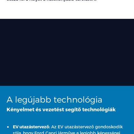
A legújabb technológia
Kényelmet és vezetést segítő technológiák
EV utazástervező:
Az EV utazástervező gondoskodik
róla, hogy Ford Capri járműve a legjobb képességei