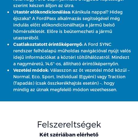
szerint készen álljon az útra.
Utastér előkondicionálása:
Kánikula nappal? Hideg
éjszaka? A FordPass alkalmazás segítségével még
indulás előtt előkondicionálhatja a jármű belső
hőmérsékletét. Előre is beütemezheti a jármű
utasteréből.
Csatlakoztatott érintőképernyő:
A Ford SYNC
rendszer felhőalapú műholdas navigációval nyújt valós
idejű információkat a köztéri töltőhálózatról. Mindezt
a nagyméretű, 14,6"-os, állítható érintőképernyőn.
Vezetési módok:
Válasszon az öt vezetési mód közül –
Normal, Eco, Sport, Individual (Egyéni) vagy Traction
(Tapadás) (csak összkerékhajtás esetén) –, hogy
mindig az útnak megfelelő módon vezethessen.
Felszereltségek
Két szériában elérhető