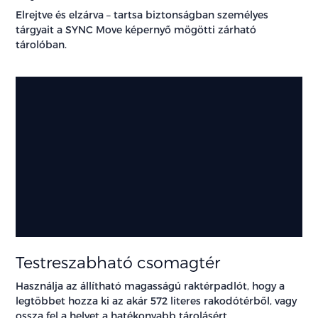
Elrejtve és elzárva – tartsa biztonságban személyes
tárgyait a SYNC Move képernyő mögötti zárható
tárolóban.
Testreszabható csomagtér
Használja az állítható magasságú raktérpadlót, hogy a
legtöbbet hozza ki az akár 572 literes rakodótérből, vagy
ossza fel a helyet a hatékonyabb tárolásért.