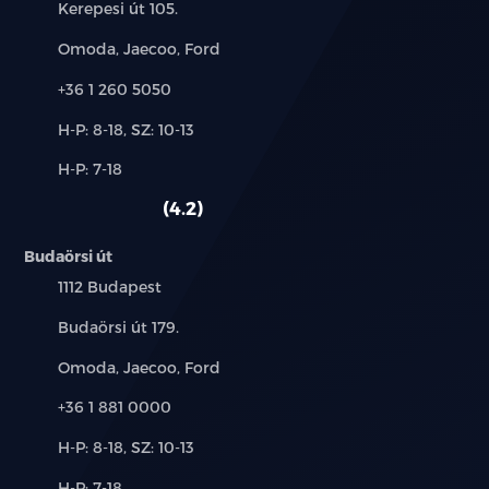
Cím:
Kerepesi út 105.
Márkák:
Omoda, Jaecoo, Ford
Telefon:
+36 1 260 5050
Új-
H-P: 8-18, SZ: 10-13
és
Alkatrész,
H-P: 7-18
használt
szerviz:
autó:
4.2
Budaörsi út
Település:
1112 Budapest
Cím:
Budaörsi út 179.
Márkák:
Omoda, Jaecoo, Ford
Telefon:
+36 1 881 0000
Új-
H-P: 8-18, SZ: 10-13
és
Alkatrész,
H-P: 7-18