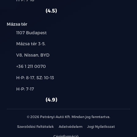
használt
szerviz:
autó:
4.5
Mázsa tér
Település:
1107 Budapest
Cím:
Mázsa tér 3-5.
Márkák:
V8, Nissan, BYD
Telefon:
+36 1 211 0070
Új-
H-P: 8-17, SZ: 10-13
és
Alkatrész,
H-P: 7-17
használt
szerviz:
autó:
4.9
© 2026 Petrányi-Autó Kft. Minden jog fenntartva.
Szerződési Feltételek
Adatvédelem
Jogi Nyilatkozat
Céginformáció