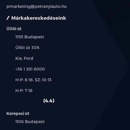
pmarketing@petranyiauto.hu
Márkakereskedéseink
Üllői út
Település:
1195 Budapest
Cím:
Üllői út 309.
Márkák:
Kia, Ford
Telefon:
+36 1 281 8000
Új-
H-P: 8-18, SZ: 10-13
és
Alkatrész,
H-P: 7-18
használt
szerviz:
autó:
4.4
Kerepesi út
Település:
1106 Budapest