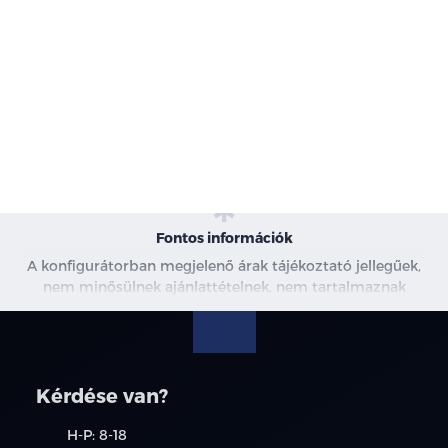
-
Karosszéria
-
Motor
-
Szín
-
Kárpit
Fontos információk
A konfigurátorban megjelenő árak tájékoztató jellegűek,
nem minősülnek ajánlattételnek, nem tartalmaznak
kedvezményeket. A képek csak illusztrációk. További
információkért kérjen árajánlatot, vagy vegye fel velünk a
kapcsolatot.
Kérdése van?
H-P: 8-18