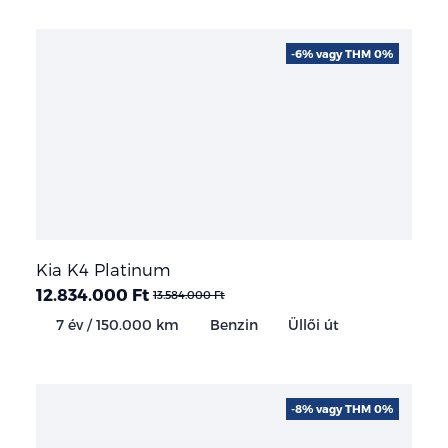
-6% vagy THM 0%
Kia K4 Platinum
12.834.000 Ft
13.584.000 Ft
7 év / 150.000 km
Benzin
Üllői út
-8% vagy THM 0%