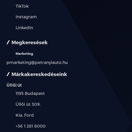
TikTok
Instagram
LinkedIn
Megkeresések
Marketing
pmarketing@petranyiauto.hu
Márkakereskedéseink
Üllői út
Település:
1195 Budapest
Cím:
Üllői út 309.
Márkák:
Kia, Ford
Telefon:
+36 1 281 8000