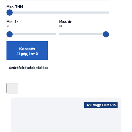
Max. THM
Min. ár
Max. ár
Ft
Ft
Keresés
41 gépjármű
Szűrőfeltételek törlése
-6% vagy THM 0%