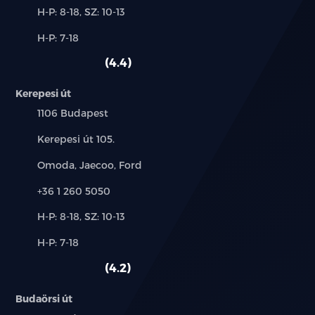
Új-
H-P: 8-18, SZ: 10-13
és
Alkatrész,
H-P: 7-18
használt
szerviz:
autó:
4.4
Kerepesi út
Település:
1106 Budapest
Cím:
Kerepesi út 105.
Márkák:
Omoda, Jaecoo, Ford
Telefon:
+36 1 260 5050
Új-
H-P: 8-18, SZ: 10-13
és
Alkatrész,
H-P: 7-18
használt
szerviz:
autó:
4.2
Budaörsi út