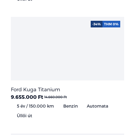
-34%
THM 0%
Ford Kuga Titanium
9.655.000 Ft
14.660.000 Ft
5 év / 150.000 km
Benzin
Automata
Üllői út