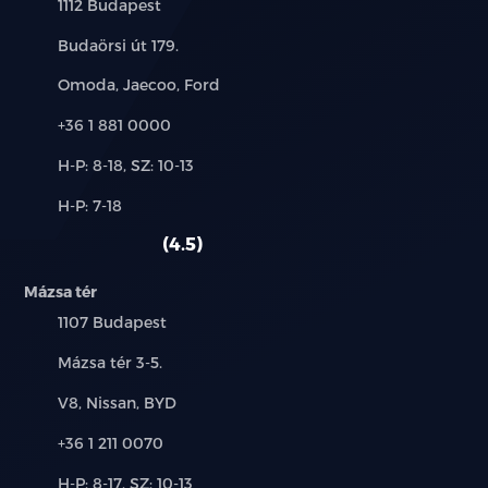
Település:
1112 Budapest
Cím:
Budaörsi út 179.
Márkák:
Omoda, Jaecoo, Ford
Telefon:
+36 1 881 0000
Új-
H-P: 8-18, SZ: 10-13
és
Alkatrész,
H-P: 7-18
használt
szerviz:
autó:
4.5
Mázsa tér
Település:
1107 Budapest
Cím:
Mázsa tér 3-5.
Márkák:
V8, Nissan, BYD
Telefon:
+36 1 211 0070
Új-
H-P: 8-17, SZ: 10-13