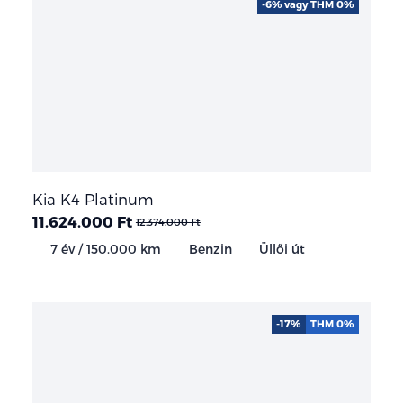
-6% vagy THM 0%
Kia K4 Platinum
11.624.000 Ft
12.374.000 Ft
7 év / 150.000 km
Benzin
Üllői út
-17%
THM 0%