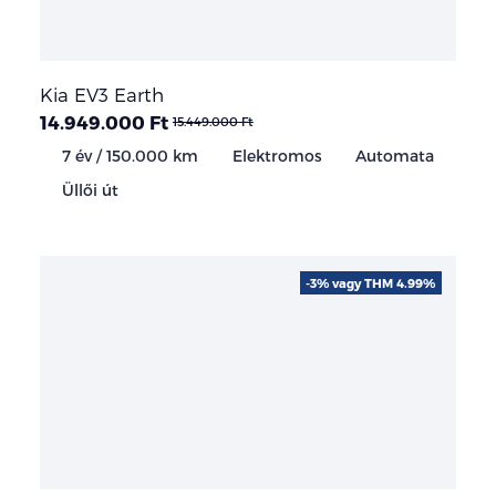
Kia EV3 Earth
14.949.000 Ft
15.449.000 Ft
7 év / 150.000 km
Elektromos
Automata
Üllői út
-3% vagy THM 4.99%