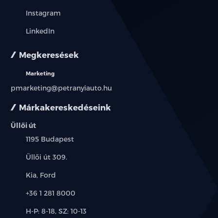
Instagram
LinkedIn
Megkeresések
Marketing
pmarketing@petranyiauto.hu
Márkakereskedéseink
Üllői út
Település:
1195 Budapest
Cím:
Üllői út 309.
Márkák:
Kia, Ford
Telefon:
+36 1 281 8000
Új-
H-P: 8-18, SZ: 10-13