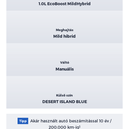
1.0L EcoBoost MildHybrid
Meghajtás
Mild hibrid
Váltó
Manuális
Külső szín
DESERT ISLAND BLUE
Akár használt autó beszámítással 10 év /
Tipp
200.000 km-ig
1