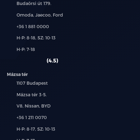
Cím:
Budaörsi út 179.
Márkák:
Omoda, Jaecoo, Ford
Telefon:
+36 1 881 0000
Új-
H-P: 8-18, SZ: 10-13
és
Alkatrész,
H-P: 7-18
használt
szerviz:
autó:
4.5
Mázsa tér
Település:
1107 Budapest
Cím:
Mázsa tér 3-5.
Márkák:
V8, Nissan, BYD
Telefon:
+36 1 211 0070
Új-
H-P: 8-17, SZ: 10-13
és