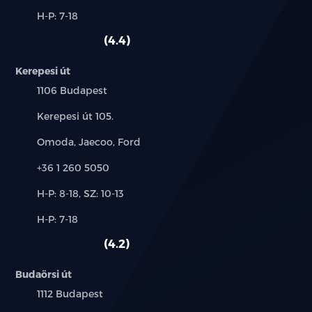
és
Alkatrész,
H-P: 7-18
használt
szerviz:
autó:
4.4
Kerepesi út
Település:
1106 Budapest
Cím:
Kerepesi út 105.
Márkák:
Omoda, Jaecoo, Ford
Telefon:
+36 1 260 5050
Új-
H-P: 8-18, SZ: 10-13
és
Alkatrész,
H-P: 7-18
használt
szerviz:
autó:
4.2
Budaörsi út
Település:
1112 Budapest