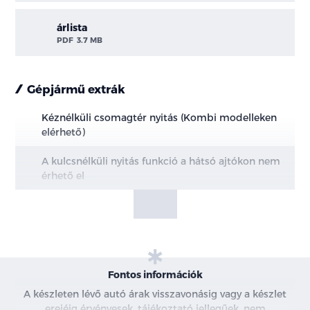
árlista
PDF
3.7 MB
Gépjármű extrák
Kéznélküli csomagtér nyitás (Kombi modelleken
elérhető)
A kulcsnélküli nyitás funkció a hátsó ajtókon nem
érhető el
Parkoló Csomag - M6 és DC7 váltó esetén
Téli csomag
ERGO Üléscsomag - mHEV modellek
Fontos információk
A készleten lévő autó árak visszavonásig vagy a készlet
Nem érhető el Bőr-szövet kárpittal
erejéig érvényesek, tájékoztató jellegűek, nem