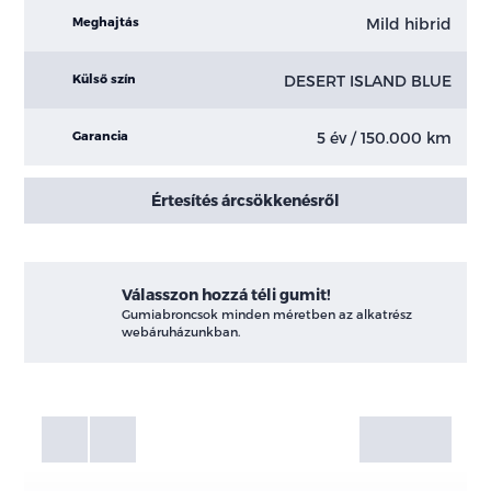
Mild hibrid
Meghajtás
DESERT ISLAND BLUE
Külső szín
5 év / 150.000 km
Garancia
Értesítés árcsökkenésről
Válasszon hozzá téli gumit!
Gumiabroncsok minden méretben az alkatrész
webáruházunkban.
Fotók
Galéria