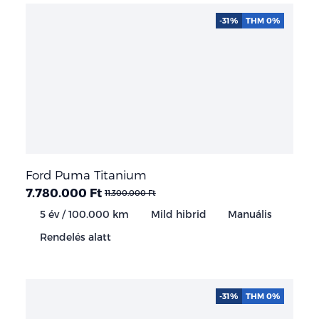
-31%
THM 0%
Ford Puma Titanium
7.780.000 Ft
11.300.000 Ft
5 év / 100.000 km
Mild hibrid
Manuális
Rendelés alatt
-31%
THM 0%