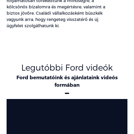
folyamatosan törekedtünk a minőségre, a
kölcsönös bizalomra és megértésre, valamint a
biztos jövőre. Családi vállalkozásként büszkék
vagyunk arra, hogy rengeteg visszatérő és új
ügyfelet szolgálhatunk ki.
Legutóbbi Ford videók
Ford bemutatóink és ajánlataink videós
formában
Ajánlatok