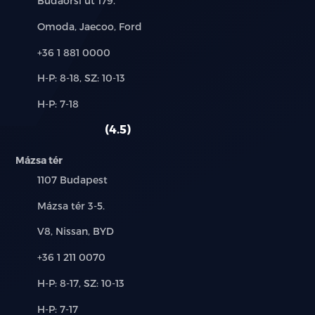
Budaörsi út 179.
Márkák:
Omoda, Jaecoo, Ford
Telefon:
+36 1 881 0000
Új-
H-P: 8-18, SZ: 10-13
és
Alkatrész,
H-P: 7-18
használt
szerviz:
autó:
4.5
Mázsa tér
Település:
1107 Budapest
Cím:
Mázsa tér 3-5.
Márkák:
V8, Nissan, BYD
Telefon:
+36 1 211 0070
Új-
H-P: 8-17, SZ: 10-13
és
Alkatrész,
H-P: 7-17
használt