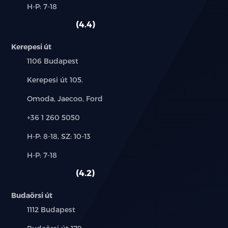
Alkatrész,
H-P: 7-18
használt
szerviz:
autó:
4.4
Kerepesi út
Település:
1106 Budapest
Cím:
Kerepesi út 105.
Márkák:
Omoda, Jaecoo, Ford
Telefon:
+36 1 260 5050
Új-
H-P: 8-18, SZ: 10-13
és
Alkatrész,
H-P: 7-18
használt
szerviz:
autó:
4.2
Budaörsi út
Település:
1112 Budapest
Cím: