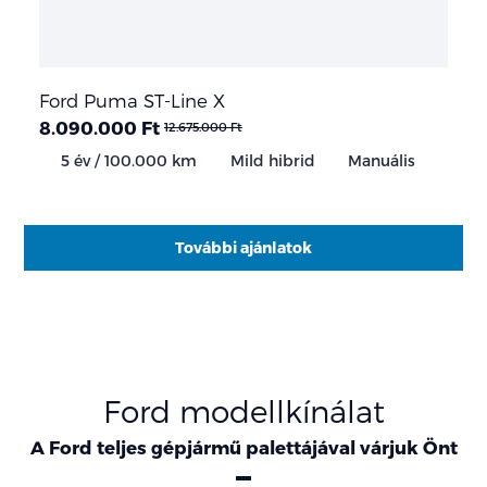
Ford Puma ST-Line X
8.090.000 Ft
12.675.000 Ft
5 év / 100.000 km
Mild hibrid
Manuális
További ajánlatok
Ford modellkínálat
A Ford teljes gépjármű palettájával várjuk Önt