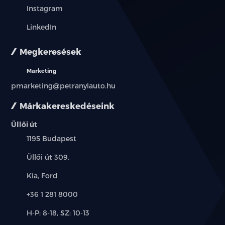
Instagram
LinkedIn
Megkeresések
Marketing
pmarketing@petranyiauto.hu
Márkakereskedéseink
Üllői út
Település:
1195 Budapest
Cím:
Üllői út 309.
Márkák:
Kia, Ford
Telefon:
+36 1 281 8000
Új-
H-P: 8-18, SZ: 10-13
és