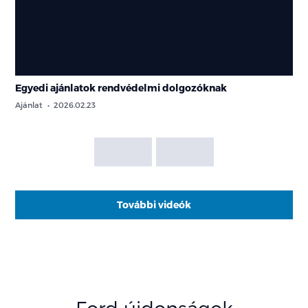
Egyedi ajánlatok rendvédelmi dolgozóknak
Ajánlat
2026.02.23
További videók
Ford újdonságok