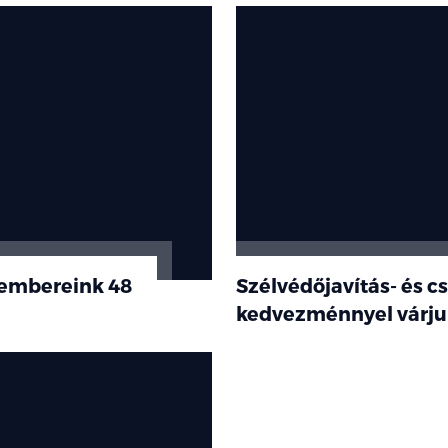
kembereink 48
Szélvédőjavítás- és c
kedvezménnyel várju