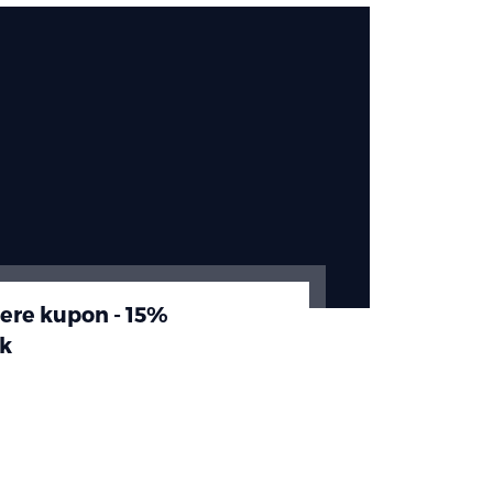
sere kupon - 15%
k