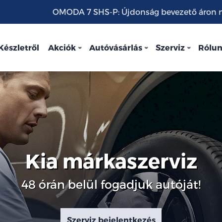
OMODA 7 SHS-P: Újdonság bevezető áron mo
Készletről
Akciók
Autóvásárlás
Szerviz
Rólu
Kia márkaszerviz
48 órán belül fogadjuk autóját!
Szerviz bejelentkezés