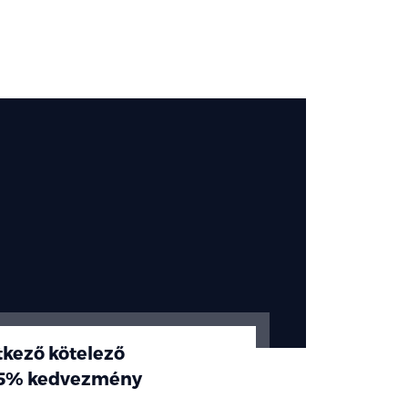
etkező kötelező
5% kedvezmény