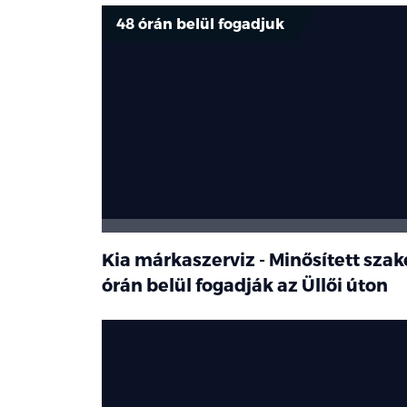
48 órán belül fogadjuk
Kia márkaszerviz - Minősített sza
órán belül fogadják az Üllői úton