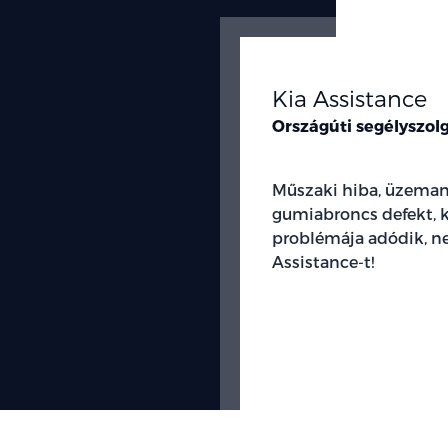
Kia Assistance
Országúti segélyszol
Műszaki hiba, üzeman
gumiabroncs defekt, k
problémája adódik, n
Assistance-t!