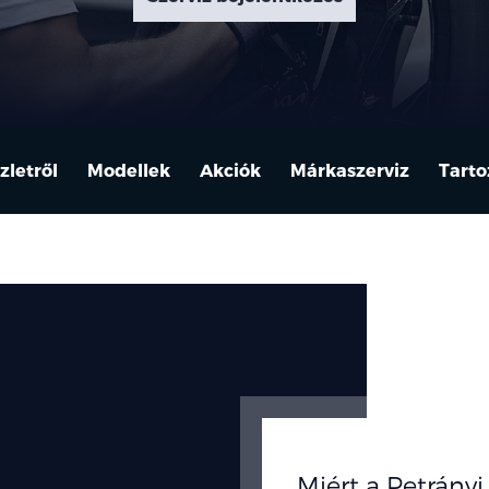
zletről
Modellek
Akciók
Márkaszerviz
Tart
Miért a Petrányi