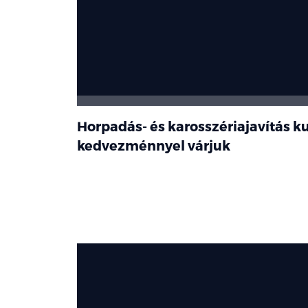
Horpadás- és karosszériajavítás k
kedvezménnyel várjuk