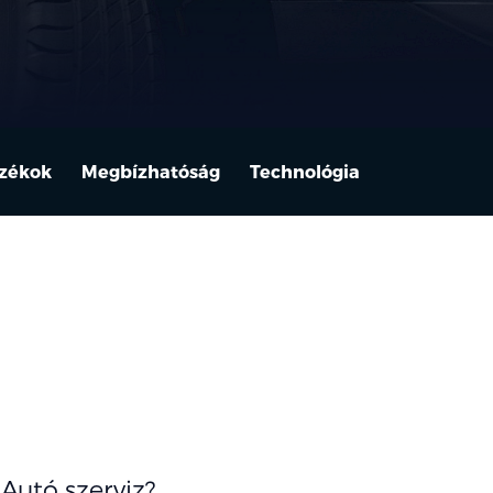
ozékok
Megbízhatóság
Technológia
 Autó szerviz?