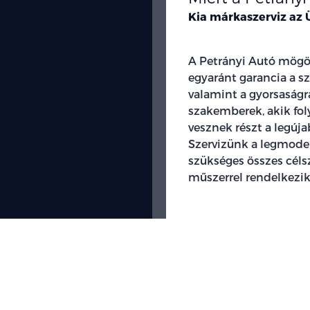
Kia márkaszerviz az Ü
A Petrányi Autó mögött
egyaránt garancia a sz
valamint a gyorsaságr
szakemberek, akik fo
vesznek részt a legúj
Szervizünk a legmoder
szükséges összes céls
műszerrel rendelkezik