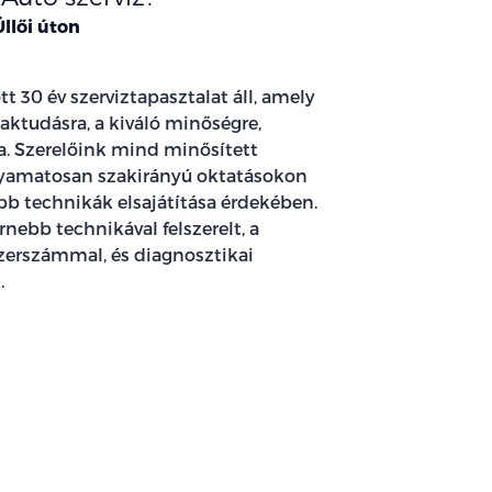
llői úton
 30 év szerviztapasztalat áll, amely
aktudásra, a kiváló minőségre,
a. Szerelőink mind minősített
lyamatosan szakirányú oktatásokon
abb technikák elsajátítása érdekében.
nebb technikával felszerelt, a
zerszámmal, és diagnosztikai
.