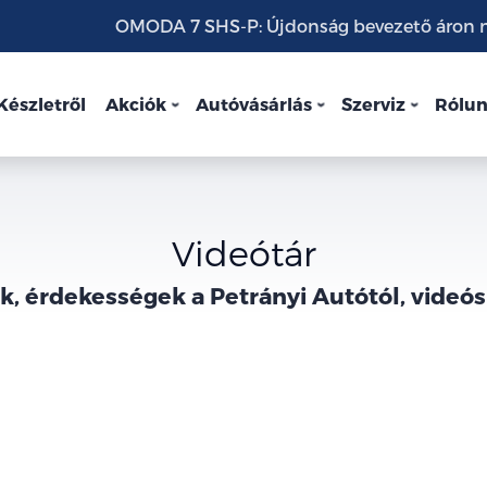
OMODA 7 SHS-P: Újdonság bevezető áron mo
Készletről
Akciók
Autóvásárlás
Szerviz
Rólu
Videótár
, érdekességek a Petrányi Autótól, videó