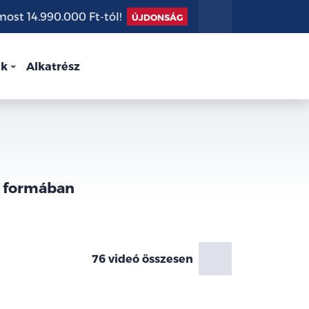
st 14.990.000 Ft-tól!
ÚJDONSÁG
nk
Alkatrész
s formában
76 videó összesen