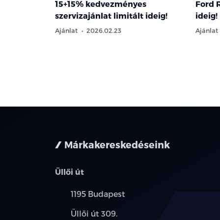
15+15% kedvezményes
Ford R
szervizajánlat limitált ideig!
ideig!
Ajánlat
2026.02.23
Ajánlat
Márkakereskedéseink
Üllői út
Település:
1195 Budapest
Cím:
Üllői út 309.