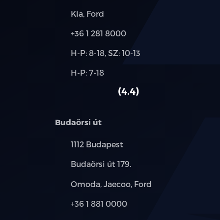
Márkák:
Kia, Ford
Telefon:
+36 1 281 8000
Új-
H-P: 8-18, SZ: 10-13
és
Alkatrész,
H-P: 7-18
használt
szerviz:
autó:
4.4
Budaörsi út
Település:
1112 Budapest
Cím:
Budaörsi út 179.
Márkák:
Omoda, Jaecoo, Ford
Telefon:
+36 1 881 0000