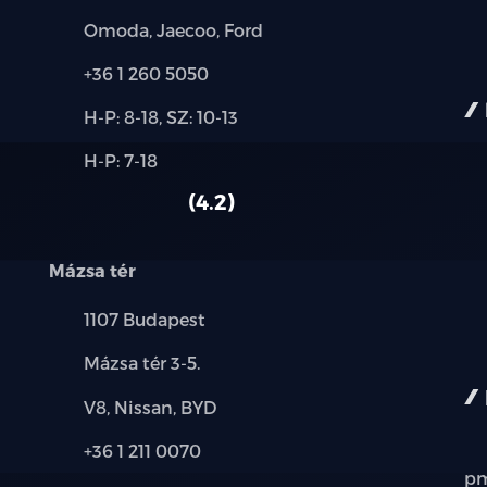
Márkák:
Omoda, Jaecoo, Ford
Telefon:
+36 1 260 5050
Új-
H-P: 8-18, SZ: 10-13
és
Alkatrész,
H-P: 7-18
használt
szerviz:
autó:
4.2
Mázsa tér
Település:
1107 Budapest
Cím:
Mázsa tér 3-5.
Márkák:
V8, Nissan, BYD
Telefon:
+36 1 211 0070
pm