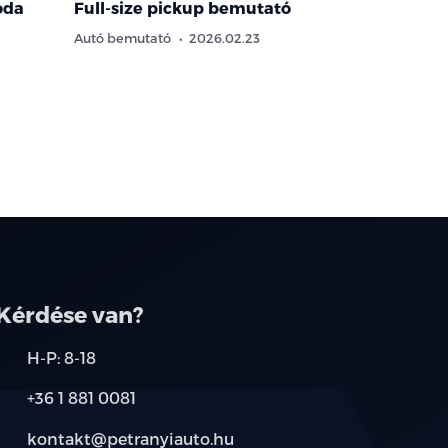
oda
Full-size pickup bemutató
Autó bemutató
2026.02.23
Kérdése van?
H-P: 8-18
+36 1 881 0081
kontakt@petranyiauto.hu