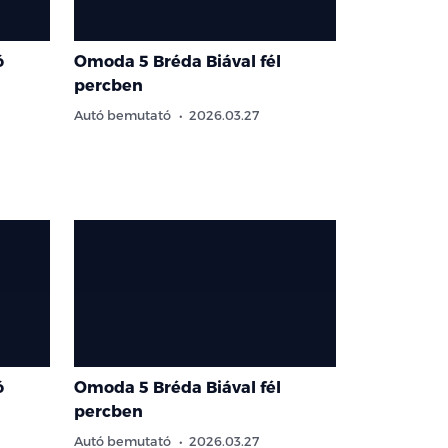
ó
Omoda 5 Bréda Biával fél
Nissan mod
percben
egyedi ke
Autó bemutató
2026.03.27
Ajánlat
202
ó
Omoda 5 Bréda Biával fél
percben
Autó bemutató
2026.03.27