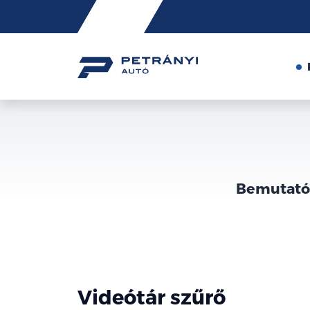
Friss
hírek
Bemutatók
Videótár szűrő