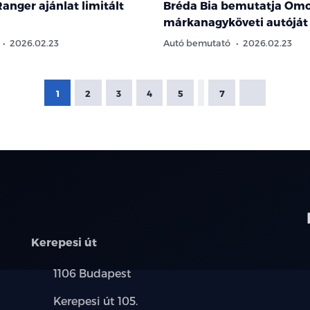
anger ajánlat limitált
Bréda Bia bemutatja Om
márkanagyköveti autóját
2026.02.23
Autó bemutató
2026.02.23
1
2
3
4
5
7
Kerepesi út
Település:
1106 Budapest
Cím:
Kerepesi út 105.