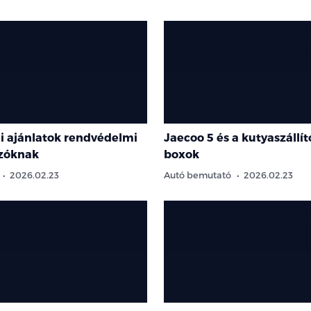
i ajánlatok rendvédelmi
Jaecoo 5 és a kutyaszállít
zóknak
boxok
2026.02.23
Autó bemutató
2026.02.23