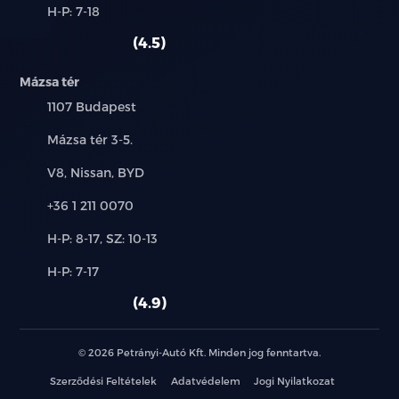
Alkatrész,
H-P: 7-18
használt
szerviz:
autó:
4.5
Mázsa tér
Település:
1107 Budapest
Cím:
Mázsa tér 3-5.
Márkák:
V8, Nissan, BYD
Telefon:
+36 1 211 0070
Új-
H-P: 8-17, SZ: 10-13
és
Alkatrész,
H-P: 7-17
használt
szerviz:
autó:
4.9
© 2026 Petrányi-Autó Kft. Minden jog fenntartva.
Szerződési Feltételek
Adatvédelem
Jogi Nyilatkozat