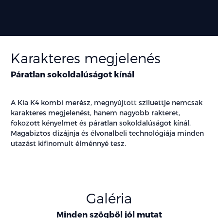
Karakteres megjelenés
Páratlan sokoldalúságot kínál
A Kia K4 kombi merész, megnyújtott sziluettje nemcsak
karakteres megjelenést, hanem nagyobb rakteret,
fokozott kényelmet és páratlan sokoldalúságot kínál.
Magabiztos dizájnja és élvonalbeli technológiája minden
utazást kifinomult élménnyé tesz.
Galéria
Minden szögből jól mutat