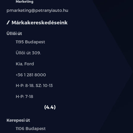
Marketing
pmarketing@petranyiauto.hu
Márkakereskedéseink
Üllői út
Település:
1195 Budapest
Cím:
Üllői út 309.
Márkák:
Kia, Ford
Telefon:
+36 1 281 8000
Új-
H-P: 8-18, SZ: 10-13
és
Alkatrész,
H-P: 7-18
használt
szerviz:
autó:
4.4
Kerepesi út
Település:
1106 Budapest