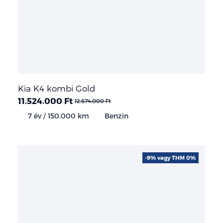
Kia K4 kombi Gold
11.524.000 Ft
12.674.000 Ft
7 év / 150.000 km
Benzin
-9% vagy THM 0%