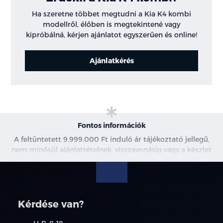
Ha szeretne többet megtudni a Kia K4 kombi
modellről, élőben is megtekintené vagy
kipróbálná, kérjen ajánlatot egyszerűen és online!
Ajánlatkérés
Fontos információk
A feltüntetett 9.999.000 Ft induló ár tájékoztató jellegű,
nem minősül ajánlattételnek, visszavonásig vagy a készlet
erejéig érvényes. Az ár bruttóban értendő. További
információkért kérjen árajánlatot vagy vegye fel velünk a
kapcsolatot. A meghirdetett induló THM tájékoztató
jellegű, nem minden modellre érvényes, a részletekről
Kérdése van?
érdeklődjön a munkatársainknál.