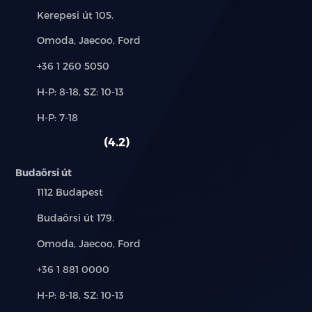
Cím:
Kerepesi út 105.
Márkák:
Omoda, Jaecoo, Ford
Telefon:
+36 1 260 5050
Új-
H-P: 8-18, SZ: 10-13
és
Alkatrész,
H-P: 7-18
használt
szerviz:
autó:
4.2
Budaörsi út
Település:
1112 Budapest
Cím:
Budaörsi út 179.
Márkák:
Omoda, Jaecoo, Ford
Telefon:
+36 1 881 0000
Új-
H-P: 8-18, SZ: 10-13
és