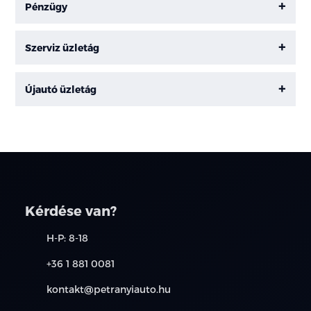
Pénzügy
Szerviz üzletág
Újautó üzletág
Kérdése van?
H-P: 8-18
+36 1 881 0081
kontakt@petranyiauto.hu