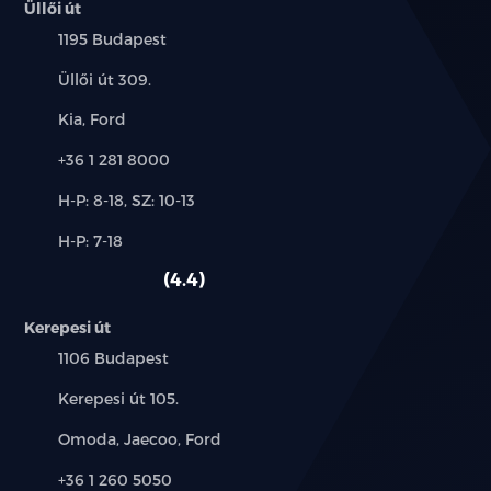
Üllői út
Település:
1195 Budapest
Cím:
Üllői út 309.
Márkák:
Kia, Ford
Telefon:
+36 1 281 8000
Új-
H-P: 8-18, SZ: 10-13
és
Alkatrész,
H-P: 7-18
használt
szerviz:
autó:
4.4
Kerepesi út
Település:
1106 Budapest
Cím:
Kerepesi út 105.
Márkák:
Omoda, Jaecoo, Ford
Telefon:
+36 1 260 5050