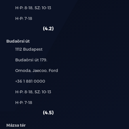
Új-
H-P: 8-18, SZ: 10-13
és
Alkatrész,
H-P: 7-18
használt
szerviz:
autó:
4.2
Budaörsi út
Település:
1112 Budapest
Cím:
Budaörsi út 179.
Márkák:
Omoda, Jaecoo, Ford
Telefon:
+36 1 881 0000
Új-
H-P: 8-18, SZ: 10-13
és
Alkatrész,
H-P: 7-18
használt
szerviz:
autó:
4.5
Mázsa tér