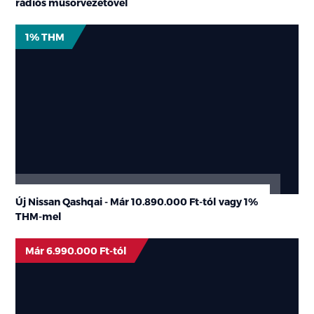
rádiós műsorvezetővel
1% THM
Új Nissan Qashqai - Már
10.890.000 Ft-tól
vagy
1%
THM
-mel
Már 6.990.000 Ft-tól