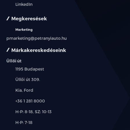
LinkedIn
Megkeresések
Marketing
pmarketing@petranyiauto.hu
Márkakereskedéseink
Üllői út
Település:
1195 Budapest
Cím:
Üllői út 309.
Márkák:
Kia, Ford
Telefon:
+36 1 281 8000
Új-
H-P: 8-18, SZ: 10-13
és
Alkatrész,
H-P: 7-18
használt
szerviz:
autó: