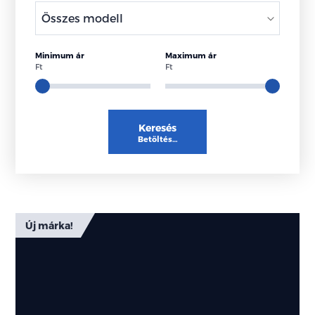
Minimum ár
Maximum ár
Ft
Ft
Keresés
Betöltés…
Kiemelt
Új márka!
ajánlataink
Kihagyhatatlan
akciókkal
várjuk