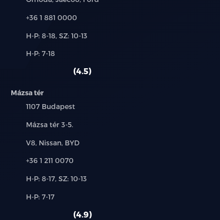
Telefon:
+36 1 881 0000
Új-
H-P: 8-18, SZ: 10-13
és
Alkatrész,
H-P: 7-18
használt
szerviz:
autó:
4.5
Mázsa tér
Település:
1107 Budapest
Cím:
Mázsa tér 3-5.
Márkák:
V8, Nissan, BYD
Telefon:
+36 1 211 0070
Új-
H-P: 8-17, SZ: 10-13
és
Alkatrész,
H-P: 7-17
használt
szerviz:
autó:
4.9