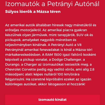
Izomautók a Petrányi Autónál
Súlyos lóerők a Mázsa téren
Az amerikai autók általában híresek nagy méretükről és
erőteljes motorjaikról. Az amerikai piacra gyakran
készülnek olyan járművek, mint terepjárók, SUV-ok és
pickupok, amelyeket nagyobb méretben és
teljesítményben kínálnak. A Petrányi Autó a V8
Petrányinál amerikai fenevadakat is kínál a Mázsa téri
márkakereskedésben. A RAM 1500 igazi faltörő kosként
képviseli a pickup vonalat, a Dodge Challenger, a
Durango, a Charger az izomautókat testesítik meg, a
Chevrolet Corvette pedig egy vadító vörös, ami alig 2,8
másodperc alatt képes nulláról 100 km/órára
felgyorsulni. Ha szeretné kipróbálni ezeket az igazán
különleges autókat, akkor látogasson el hozzánk!
Izomautó kínálat