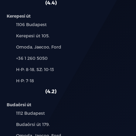
4.4
Kerepesi út
Település:
1106 Budapest
Cím:
Kerepesi út 105.
Márkák:
Omoda, Jaecoo, Ford
Telefon:
+36 1 260 5050
Új-
H-P: 8-18, SZ: 10-13
és
Alkatrész,
H-P: 7-18
használt
szerviz:
autó:
4.2
Budaörsi út
Település:
1112 Budapest
Cím:
Budaörsi út 179.
Márkák:
Omoda, Jaecoo, Ford