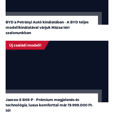
márkakereskedéseinkben
BYD a Petrányi Autó kínálatában - A BYD teljes
modellkínálatával várjuk Mázsa téri
szalonunkban
Új családi modell!
Jaecoo 8 SHS-P - Prémium megjelenés és
technológia, luxus komforttal már
19.999.000 Ft-
tól