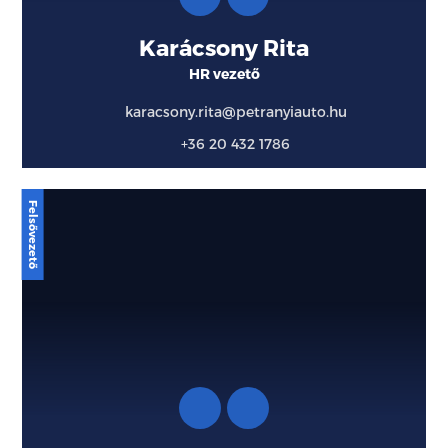
Karácsony Rita
HR vezető
karacsony.rita@petranyiauto.hu
+36 20 432 1786