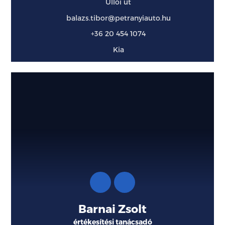
Üllői út
balazs.tibor@petranyiauto.hu
+36 20 454 1074
Kia
Barnai Zsolt
értékesítési tanácsadó