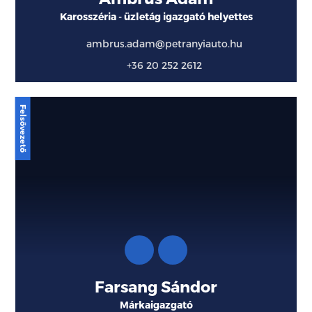
Karosszéria - üzletág igazgató helyettes
ambrus.adam@petranyiauto.hu
+36 20 252 2612
Farsang Sándor
Márkaigazgató