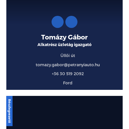
Tomázy Gábor
Alkatrész üzletág igazgató
Üllői út
tomazy.gabor@petranyiauto.hu
+36 30 519 2092
Ford