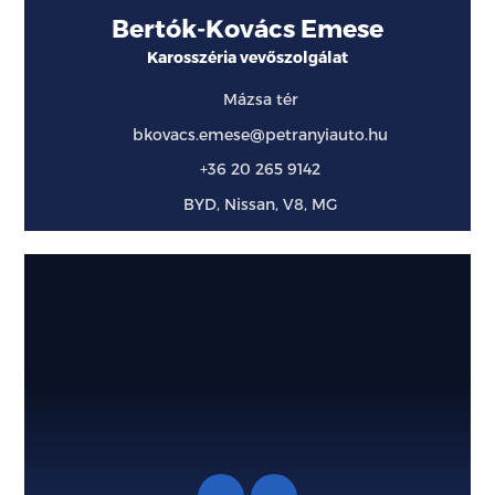
Bertók-Kovács Emese
Karosszéria vevőszolgálat
Mázsa tér
bkovacs.emese@petranyiauto.hu
+36 20 265 9142
BYD, Nissan, V8, MG