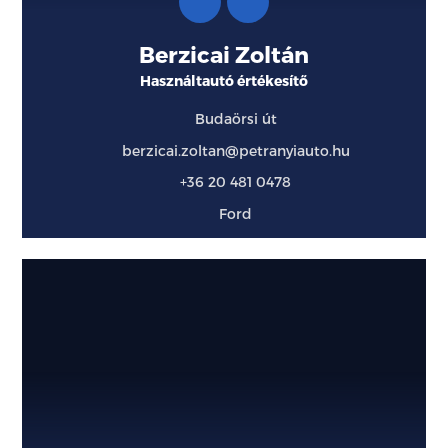
Berzicai Zoltán
Használtautó értékesítő
Budaörsi út
berzicai.zoltan@petranyiauto.hu
+36 20 481 0478
Ford