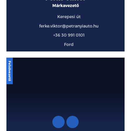
Márkavezető
Kerepesi út
ferke.viktor@petranyiauto.hu
+36 30 991 0101
Ford