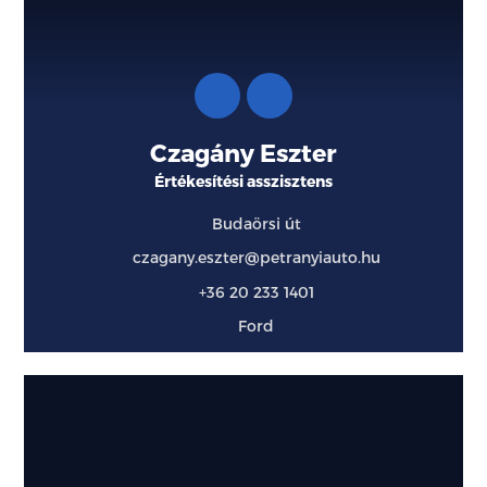
Czagány Eszter
Értékesítési asszisztens
Budaörsi út
czagany.eszter@petranyiauto.hu
+36 20 233 1401
Ford