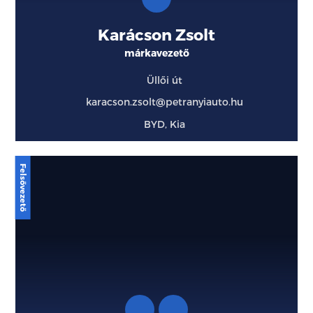
Karácson Zsolt
márkavezető
Üllői út
karacson.zsolt@petranyiauto.hu
BYD, Kia