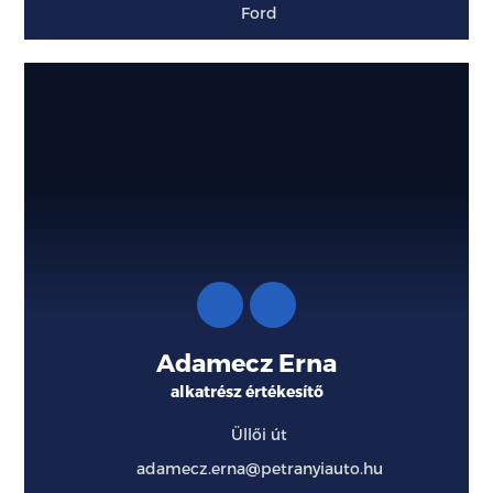
Ford
Adamecz Erna
alkatrész értékesítő
Üllői út
adamecz.erna@petranyiauto.hu