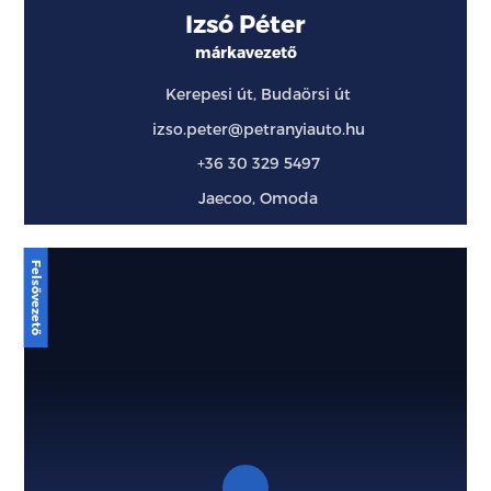
Izsó Péter
márkavezető
Kerepesi út, Budaörsi út
izso.peter@petranyiauto.hu
+36 30 329 5497
Jaecoo, Omoda