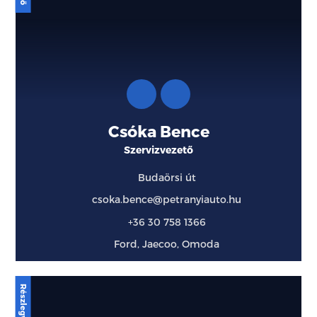
Csóka Bence
Szervizvezető
Budaörsi út
csoka.bence@petranyiauto.hu
+36 30 758 1366
Ford, Jaecoo, Omoda