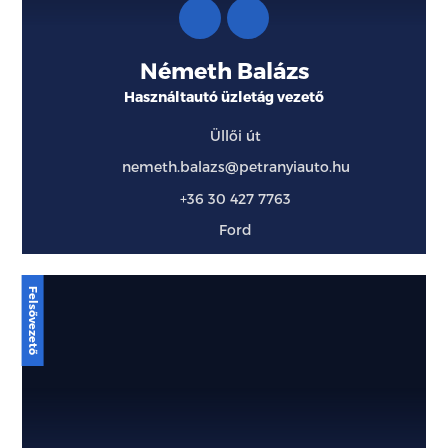
Németh Balázs
Használtautó üzletág vezető
Üllői út
nemeth.balazs@petranyiauto.hu
+36 30 427 7763
Ford