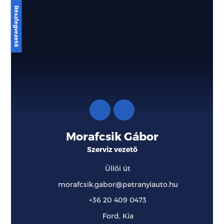
Morafcsik Gábor
Szerviz vezető
Üllői út
morafcsik.gabor@petranyiauto.hu
+36 20 409 0473
Ford, Kia