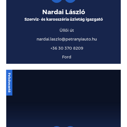
Nardai László
Szerviz- és karosszéria üzletág igazgató
Üllői út
nardai.laszlo@petranyiauto.hu
+36 30 370 8209
Ford