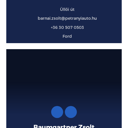
Üllői út
barnai.zsolt@petranyiauto.hu
+36 30 507 0503
Ford
Baumgartner Zsolt