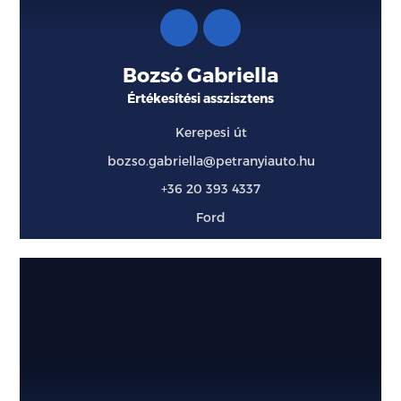
Bozsó Gabriella
Értékesítési asszisztens
Kerepesi út
bozso.gabriella@petranyiauto.hu
+36 20 393 4337
Ford