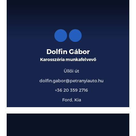
Dolfin Gábor
Karosszéria munkafelvevő
Üllői út
dolfin.gabor@petranyiauto.hu
+36 20 359 2716
Ford, Kia