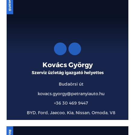
Kovács György
Szerviz üzletág igazgató helyettes
Budaörsi út
kovacs.gyorgy@petranyiauto.hu
+36 30 469 9447
BYD, Ford, Jaecoo, Kia, Nissan, Omoda, V8