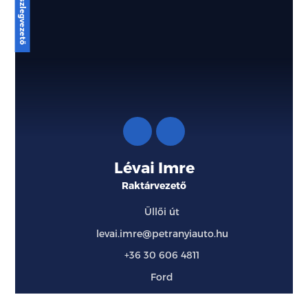
Lévai Imre
Raktárvezető
Üllői út
levai.imre@petranyiauto.hu
+36 30 606 4811
Ford