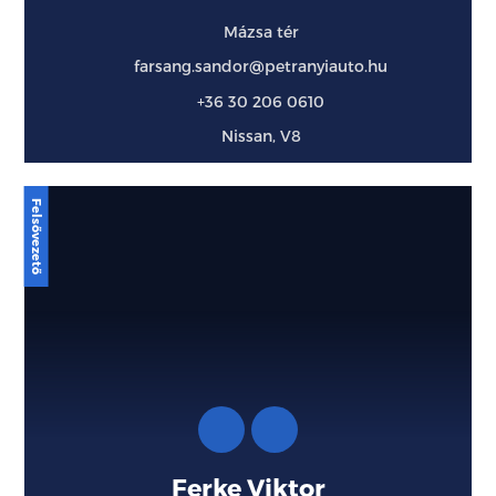
Mázsa tér
farsang.sandor@petranyiauto.hu
+36 30 206 0610
Nissan, V8
Ferke Viktor