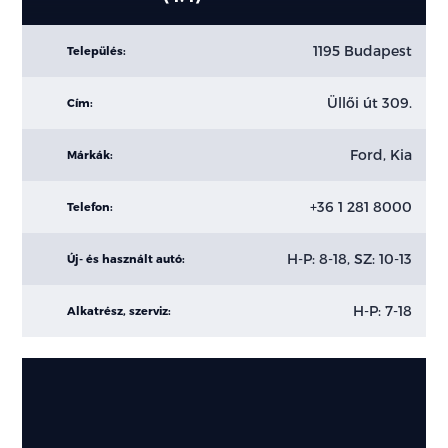
1195 Budapest
Település:
Üllői út 309.
Cím:
Ford, Kia
Márkák:
+36 1 281 8000
Telefon:
H-P: 8-18, SZ: 10-13
Új- és használt autó:
H-P: 7-18
Alkatrész, szerviz: