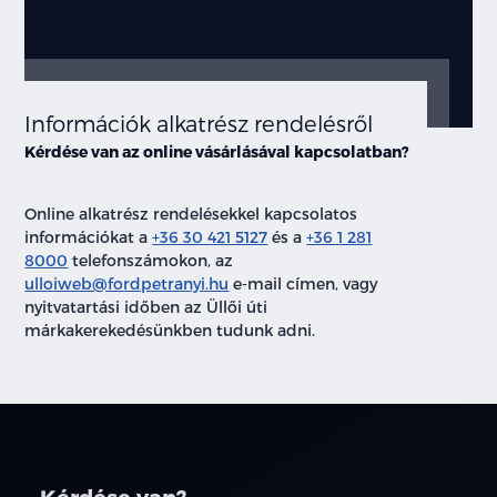
Információk alkatrész rendelésről
Kérdése van az online vásárlásával kapcsolatban?
Online alkatrész rendelésekkel kapcsolatos
információkat a
+36 30 421 5127
és a
+36 1 281
8000
telefonszámokon, az
ulloiweb@fordpetranyi.hu
e-mail címen, vagy
nyitvatartási időben az Üllői úti
márkakerekedésünkben tudunk adni.