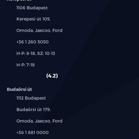
Település:
1106 Budapest
Cím:
Kerepesi út 105.
Márkák:
Omoda, Jaecoo, Ford
Telefon:
+36 1 260 5050
Új-
H-P: 8-18, SZ: 10-13
és
Alkatrész,
H-P: 7-18
használt
szerviz:
autó:
4.2
Budaörsi út
Település:
1112 Budapest
Cím:
Budaörsi út 179.
Márkák:
Omoda, Jaecoo, Ford
Telefon:
+36 1 881 0000