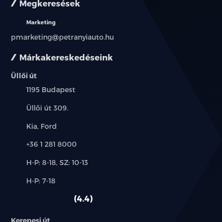
Megkeresések
Marketing
pmarketing@petranyiauto.hu
Márkakereskedéseink
Üllői út
Település:
1195 Budapest
Cím:
Üllői út 309.
Márkák:
Kia, Ford
Telefon:
+36 1 281 8000
Új-
H-P: 8-18, SZ: 10-13
és
Alkatrész,
H-P: 7-18
használt
szerviz:
autó:
4.4
Kerepesi út