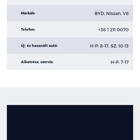
BYD, Nissan, V8
Márkák:
+36 1 211 0070
Telefon:
H-P: 8-17, SZ: 10-13
Új- és használt autó:
H-P: 7-17
Alkatrész, szerviz: