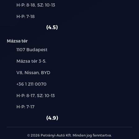
Új-
H-P: 8-18, SZ: 10-13
és
Alkatrész,
H-P: 7-18
használt
szerviz:
autó:
4.5
Mázsa tér
Település:
1107 Budapest
Cím:
Mázsa tér 3-5.
Márkák:
V8, Nissan, BYD
Telefon:
+36 1 211 0070
Új-
H-P: 8-17, SZ: 10-13
és
Alkatrész,
H-P: 7-17
használt
szerviz:
autó:
4.9
© 2026 Petrányi-Autó Kft. Minden jog fenntartva.