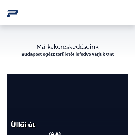
Márkakereskedéseink
Budapest egész területét lefedve várjuk Önt
Elérhetőségek
Látogasson
el
az
Önhöz
legközelebbi
Üllői út
márkakereskedésünkbe
4.4