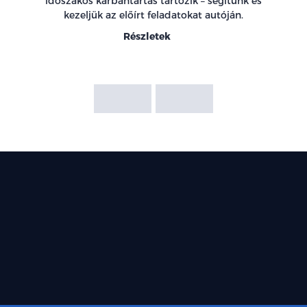
időszakos karbantartás tartozik – segítünk és
kezeljük az előírt feladatokat autóján.
Részletek