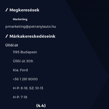
Megkeresések
Marketing
pmarketing@petranyiauto.hu
Márkakereskedéseink
Üllői út
Település:
1195 Budapest
Cím:
Üllői út 309.
Márkák:
Kia, Ford
Telefon:
+36 1 281 8000
Új-
H-P: 8-18, SZ: 10-13
és
Alkatrész,
H-P: 7-18
használt
szerviz:
autó:
4.4