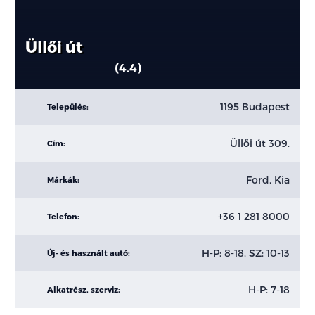
Üllői út
4.4
1195 Budapest
Település:
Üllői út 309.
Cím:
Ford, Kia
Márkák:
+36 1 281 8000
Telefon:
H-P: 8-18, SZ: 10-13
Új- és használt autó:
H-P: 7-18
Alkatrész, szerviz: