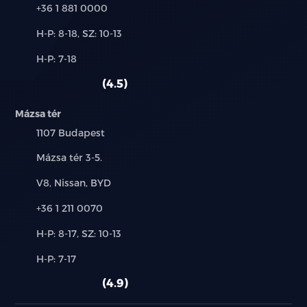
Telefon:
+36 1 881 0000
Új-
H-P: 8-18, SZ: 10-13
és
Alkatrész,
H-P: 7-18
használt
szerviz:
autó:
4.5
Mázsa tér
Település:
1107 Budapest
Cím:
Mázsa tér 3-5.
Márkák:
V8, Nissan, BYD
Telefon:
+36 1 211 0070
Új-
H-P: 8-17, SZ: 10-13
és
Alkatrész,
H-P: 7-17
használt
szerviz:
autó:
4.9