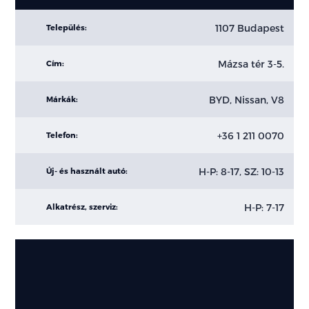
1107 Budapest
Település:
Mázsa tér 3-5.
Cím:
BYD, Nissan, V8
Márkák:
+36 1 211 0070
Telefon:
H-P: 8-17, SZ: 10-13
Új- és használt autó:
H-P: 7-17
Alkatrész, szerviz: