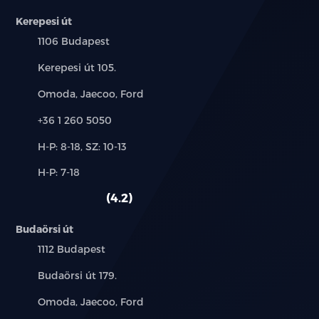
Kerepesi út
Település:
1106 Budapest
Cím:
Kerepesi út 105.
Márkák:
Omoda, Jaecoo, Ford
Telefon:
+36 1 260 5050
Új-
H-P: 8-18, SZ: 10-13
és
Alkatrész,
H-P: 7-18
használt
szerviz:
autó:
4.2
Budaörsi út
Település:
1112 Budapest
Cím:
Budaörsi út 179.
Márkák:
Omoda, Jaecoo, Ford