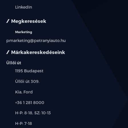
LinkedIn
Megkeresések
Marketing
pmarketing@petranyiauto.hu
Márkakereskedéseink
Üllői út
Település:
1195 Budapest
Cím:
Üllői út 309.
Márkák:
Kia, Ford
Telefon:
+36 1 281 8000
Új-
H-P: 8-18, SZ: 10-13
és
Alkatrész,
H-P: 7-18
használt