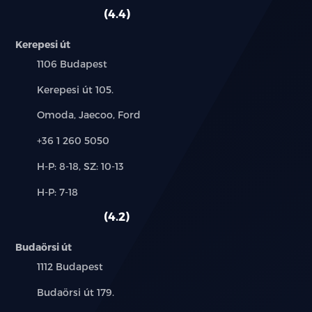
szerviz:
autó:
4.4
Kerepesi út
Település:
1106 Budapest
Cím:
Kerepesi út 105.
Márkák:
Omoda, Jaecoo, Ford
Telefon:
+36 1 260 5050
Új-
H-P: 8-18, SZ: 10-13
és
Alkatrész,
H-P: 7-18
használt
szerviz:
autó:
4.2
Budaörsi út
Település:
1112 Budapest
Cím:
Budaörsi út 179.