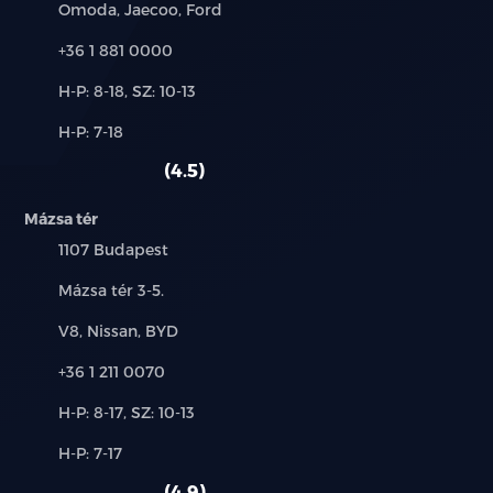
Márkák:
Omoda, Jaecoo, Ford
Telefon:
+36 1 881 0000
Új-
H-P: 8-18, SZ: 10-13
és
Alkatrész,
H-P: 7-18
használt
szerviz:
autó:
4.5
Mázsa tér
Település:
1107 Budapest
Cím:
Mázsa tér 3-5.
Márkák:
V8, Nissan, BYD
Telefon:
+36 1 211 0070
Új-
H-P: 8-17, SZ: 10-13
és
Alkatrész,
H-P: 7-17
használt
szerviz:
autó:
4.9