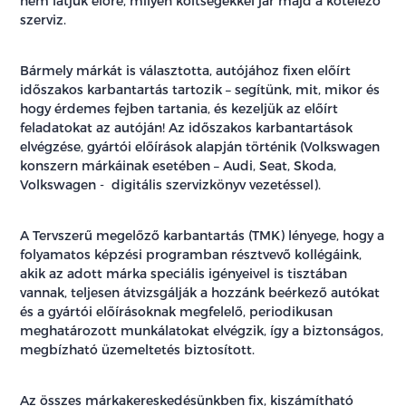
nem látjuk előre, milyen költségekkel jár majd a kötelező
szerviz.
Bármely márkát is választotta, autójához fixen előírt
időszakos karbantartás tartozik – segítünk, mit, mikor és
hogy érdemes fejben tartania, és kezeljük az előírt
feladatokat az autóján! Az időszakos karbantartások
elvégzése, gyártói előírások alapján történik (Volkswagen
konszern márkáinak esetében – Audi, Seat, Skoda,
Volkswagen - digitális szervizkönyv vezetéssel).
A Tervszerű megelőző karbantartás (TMK) lényege, hogy a
folyamatos képzési programban résztvevő kollégáink,
akik az adott márka speciális igényeivel is tisztában
vannak, teljesen átvizsgálják a hozzánk beérkező autókat
és a gyártói előírásoknak megfelelő, periodikusan
meghatározott munkálatokat elvégzik, így a biztonságos,
megbízható üzemeltetés biztosított.
Az összes márkakereskedésünkben fix, kiszámítható