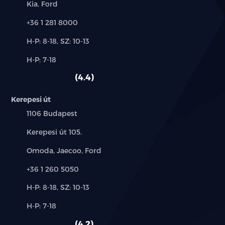
Márkák:
Kia, Ford
Telefon:
+36 1 281 8000
Új-
H-P: 8-18, SZ: 10-13
és
Alkatrész,
H-P: 7-18
használt
szerviz:
autó:
4.4
Kerepesi út
Település:
1106 Budapest
Cím:
Kerepesi út 105.
Márkák:
Omoda, Jaecoo, Ford
Telefon:
+36 1 260 5050
Új-
H-P: 8-18, SZ: 10-13
és
Alkatrész,
H-P: 7-18
használt
szerviz:
autó:
4.2