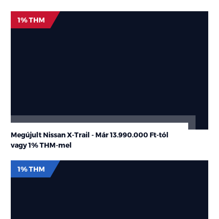
1% THM
Megújult Nissan X-Trail - Már
13.990.000 Ft-tól
vagy
1% THM
-mel
1% THM