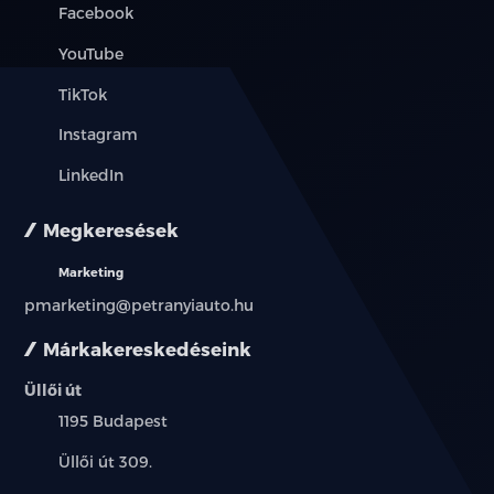
Facebook
YouTube
TikTok
Instagram
LinkedIn
Megkeresések
Marketing
pmarketing@petranyiauto.hu
Márkakereskedéseink
Üllői út
Település:
1195 Budapest
Cím:
Üllői út 309.