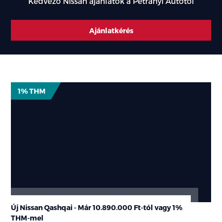
Kedvező Nissan ajánlatok a Petrányi Autótól
Ajánlatkérés
Új
1% THM
autó
ajánlatok
Új,
kedvező
Nissan
gépjármű
ajánlatok
Új Nissan Qashqai - Már
10.890.000 Ft-tól
vagy
1%
THM
-mel