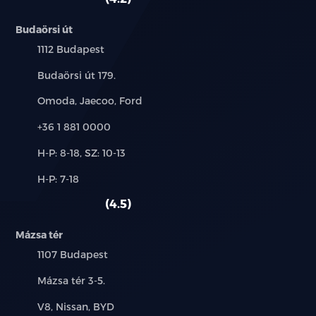
Budaörsi út
Település:
1112 Budapest
Cím:
Budaörsi út 179.
Márkák:
Omoda, Jaecoo, Ford
Telefon:
+36 1 881 0000
Új-
H-P: 8-18, SZ: 10-13
és
Alkatrész,
H-P: 7-18
használt
szerviz:
autó:
4.5
Mázsa tér
Település:
1107 Budapest
Cím:
Mázsa tér 3-5.
Márkák:
V8, Nissan, BYD