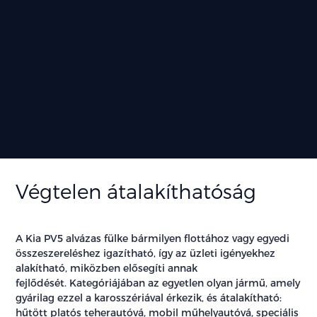
Végtelen átalakíthatóság
A Kia PV5 alvázas fülke bármilyen flottához vagy egyedi
összeszereléshez igazítható, így az üzleti igényekhez
alakítható, miközben elősegíti annak
fejlődését. Kategóriájában az egyetlen olyan jármű, amely
gyárilag ezzel a karosszériával érkezik, és átalakítható:
hűtött platós teherautóvá, mobil műhelyautóvá, speciális