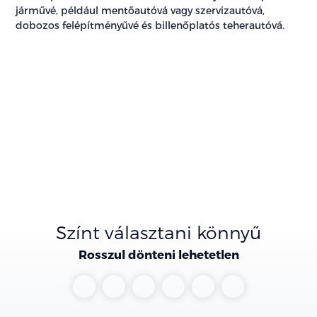
járművé, például mentőautóvá vagy szervizautóvá,
dobozos felépítményűvé és billenőplatós teherautóvá.
Színt választani könnyű
Rosszul dönteni lehetetlen
Clear
Snow
Steel
Aurora
Cityscape
Soft
White
White
Grey
Black
Green
Mint