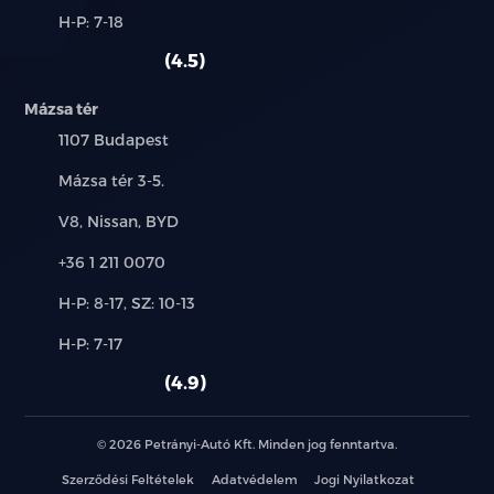
és
Alkatrész,
H-P: 7-18
használt
szerviz:
autó:
4.5
Mázsa tér
Település:
1107 Budapest
Cím:
Mázsa tér 3-5.
Márkák:
V8, Nissan, BYD
Telefon:
+36 1 211 0070
Új-
H-P: 8-17, SZ: 10-13
és
Alkatrész,
H-P: 7-17
használt
szerviz:
autó:
4.9
© 2026 Petrányi-Autó Kft. Minden jog fenntartva.
Szerződési Feltételek
Adatvédelem
Jogi Nyilatkozat