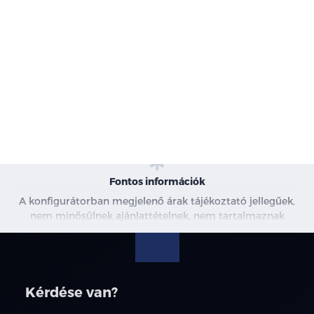
-
Karosszéria
-
Motor
-
Szín
-
Kárpit
Fontos információk
A konfigurátorban megjelenő árak tájékoztató jellegűek,
nem minősülnek ajánlattételnek, nem tartalmaznak
kedvezményeket. A képek csak illusztrációk. További
információkért kérjen árajánlatot, vagy vegye fel velünk a
kapcsolatot.
Kérdése van?