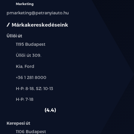
Marketing
pmarketing@petranyiauto.hu
Márkakereskedéseink
Üllői út
Település:
1195 Budapest
Cím:
Üllői út 309.
Márkák:
Kia, Ford
Telefon:
+36 1 281 8000
Új-
H-P: 8-18, SZ: 10-13
és
Alkatrész,
H-P: 7-18
használt
szerviz:
autó:
4.4
Kerepesi út
Település:
1106 Budapest