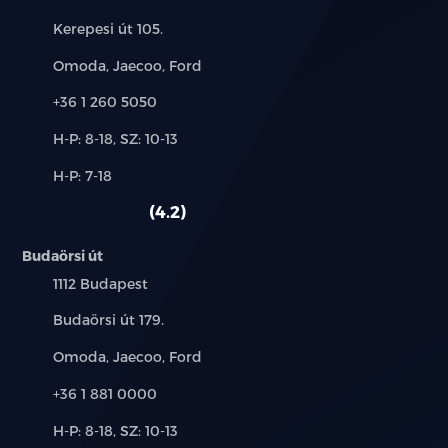
Cím:
Kerepesi út 105.
Márkák:
Omoda, Jaecoo, Ford
Telefon:
+36 1 260 5050
Új-
H-P: 8-18, SZ: 10-13
és
Alkatrész,
H-P: 7-18
használt
szerviz:
autó:
4.2
Budaörsi út
Település:
1112 Budapest
Cím:
Budaörsi út 179.
Márkák:
Omoda, Jaecoo, Ford
Telefon:
+36 1 881 0000
Új-
H-P: 8-18, SZ: 10-13