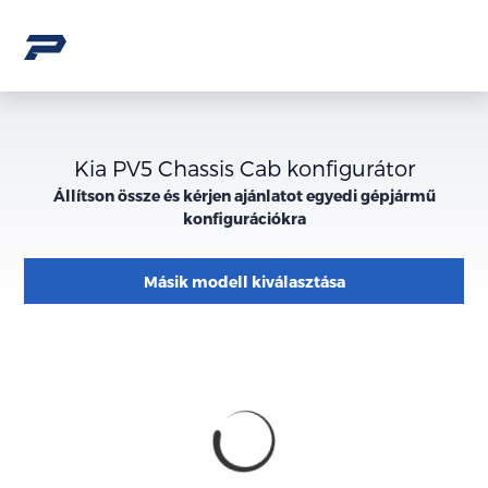
Kia PV5 Chassis Cab konfigurátor
Állítson össze és kérjen ajánlatot egyedi gépjármű
konfigurációkra
Másik modell kiválasztása
Konfiguráció
Megjelenés
külső
megjelenése