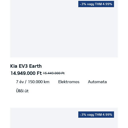
-3% vagy THM 4.99%
Kia EV3 Earth
14.949.000 Ft
15.449.000 Ft
7 év / 150.000 km
Elektromos
Automata
Üllői út
-3% vagy THM 4.99%