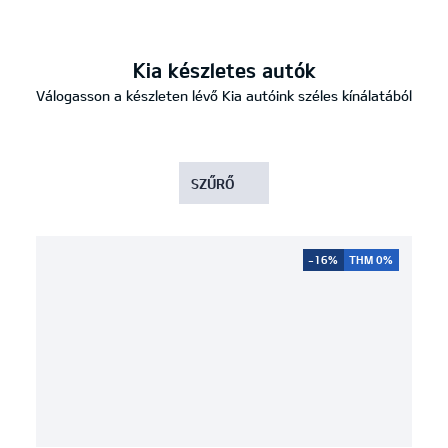
Kia készletes autók
Válogasson a készleten lévő Kia autóink széles kínálatából
SZŰRŐ
63
gépjármű
összesen
-16%
THM 0%