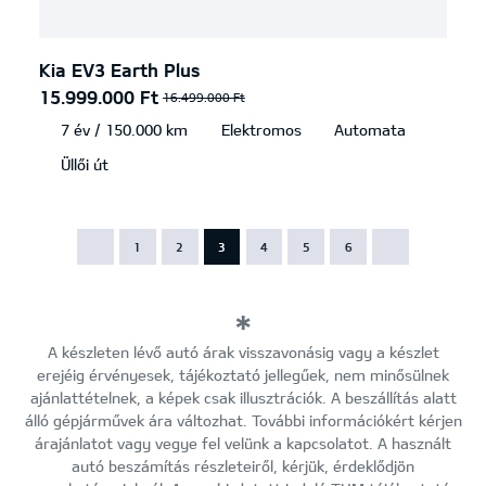
Kia EV3 Earth Plus
15.999.000 Ft
16.499.000 Ft
7 év / 150.000 km
Elektromos
Automata
Üllői út
1
2
3
4
5
6
A készleten lévő autó árak visszavonásig vagy a készlet
erejéig érvényesek, tájékoztató jellegűek, nem minősülnek
ajánlattételnek, a képek csak illusztrációk. A beszállítás alatt
álló gépjárművek ára változhat. További információkért kérjen
árajánlatot vagy vegye fel velünk a kapcsolatot. A használt
autó beszámítás részleteiről, kérjük, érdeklődjön