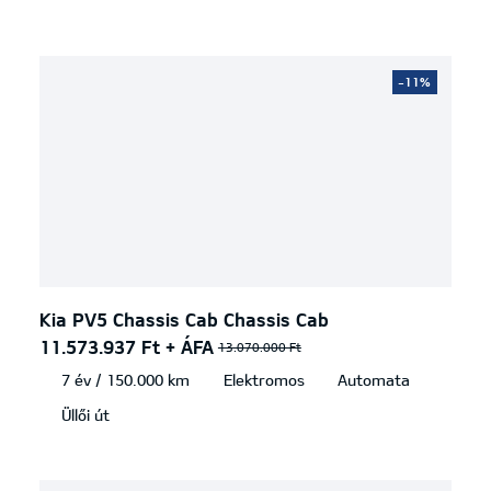
-11%
Kia PV5 Chassis Cab Chassis Cab
11.573.937 Ft + ÁFA
13.070.000 Ft
7 év / 150.000 km
Elektromos
Automata
Üllői út