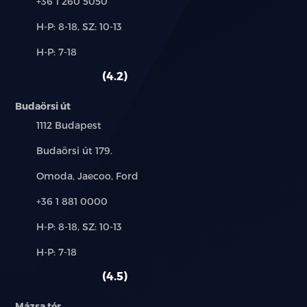
Telefon:
+36 1 260 5050
Új-
H-P: 8-18, SZ: 10-13
és
Alkatrész,
H-P: 7-18
használt
szerviz:
autó:
4.2
Budaörsi út
Település:
1112 Budapest
Cím:
Budaörsi út 179.
Márkák:
Omoda, Jaecoo, Ford
Telefon:
+36 1 881 0000
Új-
H-P: 8-18, SZ: 10-13
és
Alkatrész,
H-P: 7-18
használt
szerviz:
autó:
4.5
Mázsa tér