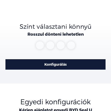
Színt választani könnyű
Rosszul dönteni lehetetlen
Delan
Snow
Time
Tian
Black
White
Grey
Qing
Konfigurálás
Egyedi konfigurációk
Kérjen ajánlatot egyedi BYD Seal U