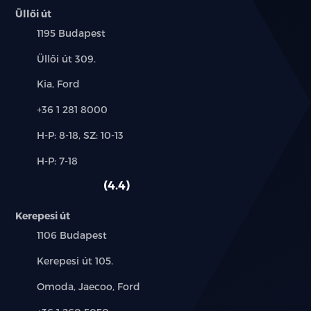
Üllői út
Település:
1195 Budapest
Cím:
Üllői út 309.
Márkák:
Kia, Ford
Telefon:
+36 1 281 8000
Új-
H-P: 8-18, SZ: 10-13
és
Alkatrész,
H-P: 7-18
használt
szerviz:
autó:
4.4
Kerepesi út
Település:
1106 Budapest
Cím:
Kerepesi út 105.
Márkák:
Omoda, Jaecoo, Ford