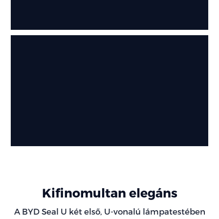
Kifinomultan elegáns
A BYD Seal U két első, U-vonalú lámpatestében