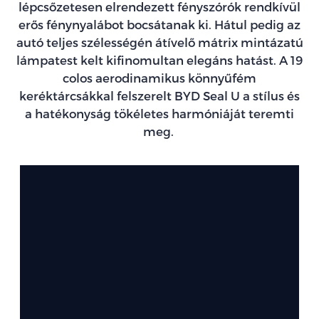
lépcsőzetesen elrendezett fényszórók rendkívül
erős fénynyalábot bocsátanak ki. Hátul pedig az
autó teljes szélességén átívelő mátrix mintázatú
lámpatest kelt kifinomultan elegáns hatást. A 19
colos aerodinamikus könnyűfém
keréktárcsákkal felszerelt BYD Seal U a stílus és
a hatékonyság tökéletes harmóniáját teremti
meg.