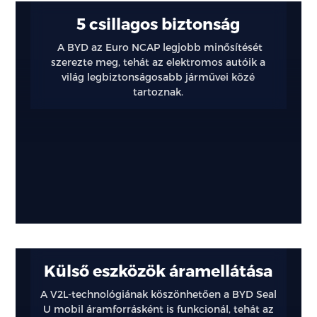
Kényelem
5 csillagos biztonság
és
A BYD az Euro NCAP legjobb minősítését
szerezte meg, tehát az elektromos autóik a
biztonság
világ legbiztonságosabb járművei közé
tartoznak.
Kiváló
társ
a
mindennapokban
Külső eszközök áramellátása
A V2L-technológiának köszönhetően a BYD Seal
U mobil áramforrásként is funkcionál, tehát az