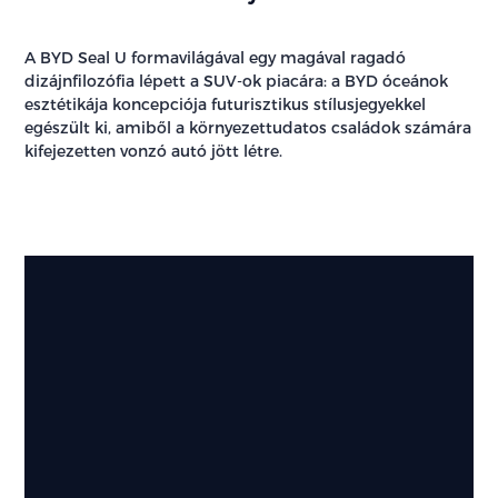
A BYD Seal U formavilágával egy magával ragadó
dizájnfilozófia lépett a SUV-ok piacára: a BYD óceánok
esztétikája koncepciója futurisztikus stílusjegyekkel
egészült ki, amiből a környezettudatos családok számára
kifejezetten vonzó autó jött létre.
Külső
megjelenés
Magával
ragadó
dizájnfilozófia