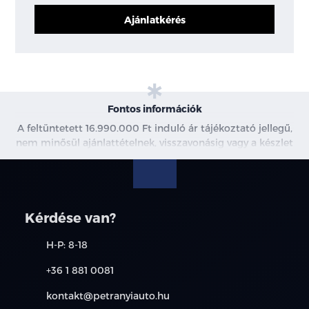
Ajánlatkérés
Fontos információk
A feltüntetett 16.990.000 Ft induló ár tájékoztató jellegű,
nem minősül ajánlattételnek, visszavonásig vagy a készlet
erejéig érvényes. Az ár bruttóban értendő. További
információkért kérjen árajánlatot vagy vegye fel velünk a
kapcsolatot. A meghirdetett induló THM tájékoztató
jellegű, nem minden modellre érvényes, a részletekről
Kérdése van?
érdeklődjön a munkatársainknál.
H-P: 8-18
+36 1 881 0081
kontakt@petranyiauto.hu