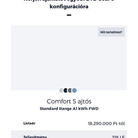
konfigurációra
Konfigurációk
Mit tartalmaz?
Snow
Delan
Time
Tian
Comfort 5 ajtós
White
Black
Grey
Qing
Standard Range A1 kWh FWD
18.290.000 Ft-tól
Listaár
218 LE
Teljesítmény