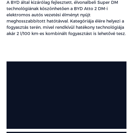
A BYD által kizárólag fejlesztett, élvonalbeli Super DM
technológiának köszönhetően a BYD Atto 2 DM-i
elektromos autós vezetési élményt nyújt
meghosszabbított hatótávval. Kategóriája élére helyezi a
fogyasztás terén, mivel rendkívül hatékony technológiája
akár 2 l/100 km-es kombinált fogyasztást is lehetővé tesz.
Külső
megjelenés
Jellegzetes
megjelenés
minden
szögből