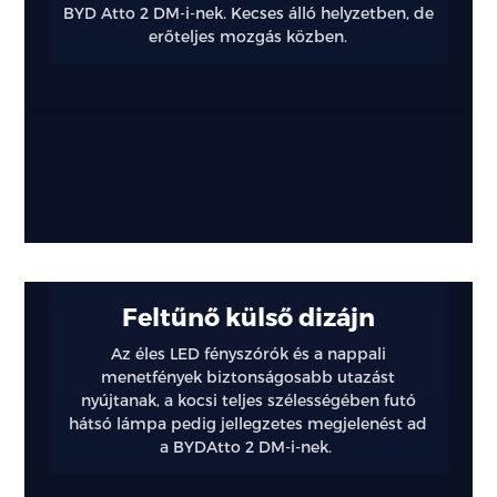
BYD Atto 2 DM-i-nek. Kecses álló helyzetben, de
és
erőteljes mozgás közben.
stílusos
Feltűnő külső dizájn
Az éles LED fényszórók és a nappali
menetfények biztonságosabb utazást
nyújtanak, a kocsi teljes szélességében futó
hátsó lámpa pedig jellegzetes megjelenést ad
a BYDAtto 2 DM-i-nek.