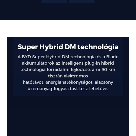
Kiemelt
Super Hybrid DM technológia
funkciók
A BYD Super Hybrid DM technológia és a Blade
akkumulátorok az intelligens plug-in hibrid
Intelligens
technológia forradalmi fejlődése, ami 90 km
mobilitási
tisztán elektromos
megoldások
hatótávot, energiahatékonyságot, alacsony
üzemanyag-fogyasztást tesz lehetővé.