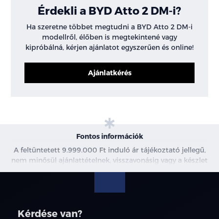
Érdekli a BYD Atto 2 DM-i?
Ha szeretne többet megtudni a BYD Atto 2 DM-i
modellről, élőben is megtekintené vagy
kipróbálná, kérjen ajánlatot egyszerűen és online!
Ajánlatkérés
Fontos információk
A feltüntetett 9.999.000 Ft induló ár tájékoztató jellegű,
nem minősül ajánlattételnek, visszavonásig vagy a készlet
erejéig érvényes. Az ár bruttóban értendő. További
információkért kérjen árajánlatot vagy vegye fel velünk a
kapcsolatot. A meghirdetett induló THM tájékoztató
jellegű, nem minden modellre érvényes, a részletekről
Kérdése van?
érdeklődjön a munkatársainknál.