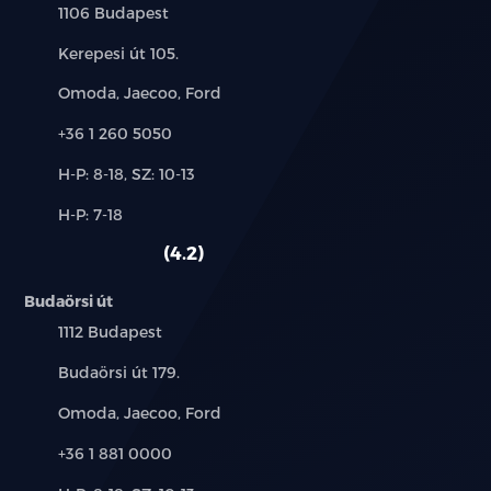
Település:
1106 Budapest
Cím:
Kerepesi út 105.
Márkák:
Omoda, Jaecoo, Ford
Telefon:
+36 1 260 5050
Új-
H-P: 8-18, SZ: 10-13
és
Alkatrész,
H-P: 7-18
használt
szerviz:
autó:
4.2
Budaörsi út
Település:
1112 Budapest
Cím:
Budaörsi út 179.
Márkák:
Omoda, Jaecoo, Ford
Telefon:
+36 1 881 0000