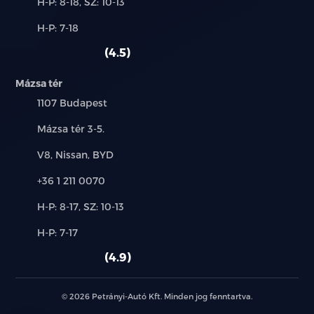
Új-
H-P: 8-18, SZ: 10-13
és
Alkatrész,
H-P: 7-18
használt
szerviz:
autó:
4.5
Mázsa tér
Település:
1107 Budapest
Cím:
Mázsa tér 3-5.
Márkák:
V8, Nissan, BYD
Telefon:
+36 1 211 0070
Új-
H-P: 8-17, SZ: 10-13
és
Alkatrész,
H-P: 7-17
használt
szerviz:
autó:
4.9
© 2026 Petrányi-Autó Kft. Minden jog fenntartva.