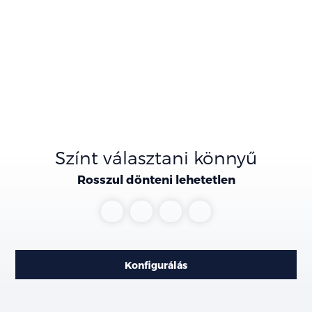
Színt választani könnyű
Rosszul dönteni lehetetlen
Midnight
Obsidian
Skiing
Time
Blue
Black
White
Gray
Konfigurálás