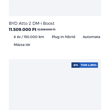
BYD Atto 2 DM-i Boost
11.509.000 Ft
12.308.000 Ft
6 év / 150.000 km
Plug-in hibrid
Automata
Mázsa tér
-6%
THM 4.99%