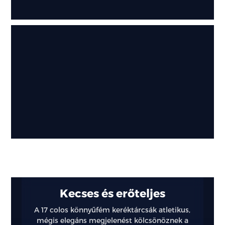
Külső
Kecses és erőteljes
részletek
A 17 colos könnyűfém keréktárcsák atletikus,
mégis elegáns megjelenést kölcsönöznek a
Kompakt