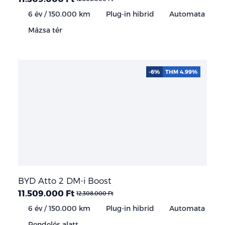
6 év / 150.000 km
Plug-in hibrid
Automata
Mázsa tér
-6%
THM 4.99%
BYD Atto 2 DM-i Boost
11.509.000 Ft
12.308.000 Ft
6 év / 150.000 km
Plug-in hibrid
Automata
Rendelés alatt