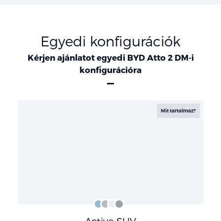
Egyedi konfigurációk
Kérjen ajánlatot egyedi BYD Atto 2 DM-i
konfigurációra
Konfigurációk
Mit tartalmaz?
Midnight
Time
Skiing
Obsidian