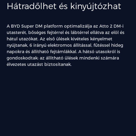
Hátradőlhet és kinyújtózhat
A BYD Super DM platform optimalizálja az Atto 2 DM-i
utasterét, bőséges fejtérrel és lábtérrel ellátva az elöl és
hátul utazókat. Az első ülések kivételes kényelmet
nyújtanak, 6 irányú elektromos állítással, fűtéssel hideg
napokra és állítható fejtámlákkal. A hátsó utasokról is
gondoskodtak: az állítható ülések mindenki számára
élvezetes utazást biztosítanak.
Belső
megjelenés
Elegáns
és
minőségi