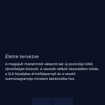
Életre tervezve
A megújult menetmód-választó kar új pozíciója több
tárolóhelyet biztosít. A vezeték nélküli okostelefon-töltés,
a 12,8 hüvelykes érintőképernyő és a vezető
szemüvegtartója mindent kézközelbe hoz.