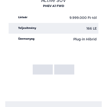
Active SUV
Blue
Gray
White
Black
PHEV A1 FWD
9.999.000 Ft-tól
Listaár
166 LE
Teljesítmény
Plug-in Hibrid
Üzemanyag