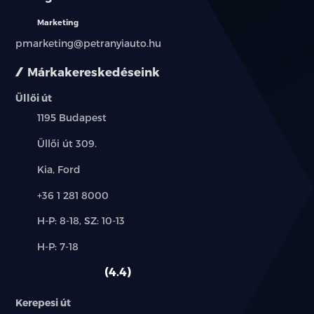
Marketing
pmarketing@petranyiauto.hu
Márkakereskedéseink
Üllői út
Település:
1195 Budapest
Cím:
Üllői út 309.
Márkák:
Kia, Ford
Telefon:
+36 1 281 8000
Új-
H-P: 8-18, SZ: 10-13
és
Alkatrész,
H-P: 7-18
használt
szerviz:
autó:
4.4
Kerepesi út