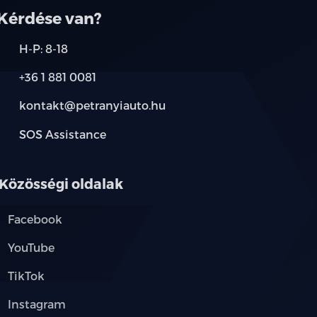
Kérdése van?
H-P: 8-18
+36 1 881 0081
kontakt@petranyiauto.hu
SOS Assistance
Közösségi oldalak
Facebook
YouTube
TikTok
Instagram