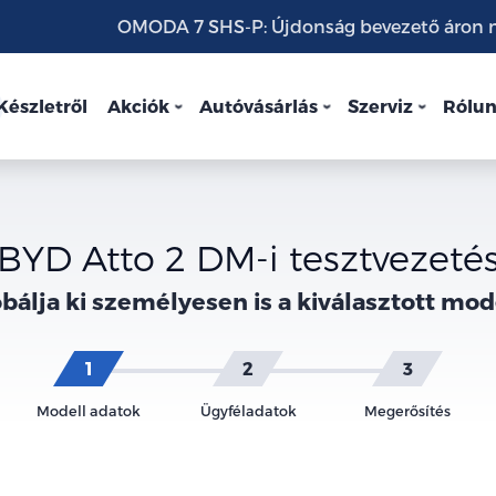
OMODA 7 SHS-P: Újdonság bevezető áron mo
Készletről
Akciók
Autóvásárlás
Szerviz
Rólu
BYD Atto 2 DM-i tesztvezeté
bálja ki személyesen is a kiválasztott mod
Modell adatok
Ügyféladatok
Megerősítés