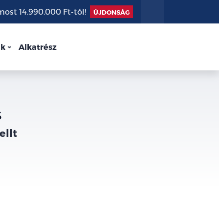
st 14.990.000 Ft-tól!
ÚJDONSÁG
nk
Alkatrész
s
ellt