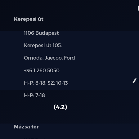
Kerepesi út
Település:
1106 Budapest
Cím:
Kerepesi út 105.
Márkák:
Omoda, Jaecoo, Ford
Telefon:
+36 1 260 5050
Új-
H-P: 8-18, SZ: 10-13
és
Alkatrész,
H-P: 7-18
használt
szerviz:
autó:
4.2
Mázsa tér