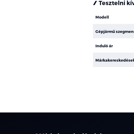
Tesztelni k
Modell
Gépjármű szegmen
Induló ár
Márkakereskedése