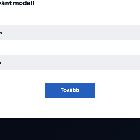
ívánt modell
s
k
Tovább