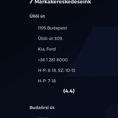
Márkakereskedéseink
Üllői út
Település:
1195 Budapest
Cím:
Üllői út 309.
Márkák:
Kia, Ford
Telefon:
+36 1 281 8000
Új-
H-P: 8-18, SZ: 10-13
és
Alkatrész,
H-P: 7-18
használt
szerviz:
autó:
4.4
Budaörsi út