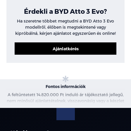
Érdekli a BYD Atto 3 Evo?
Ha szeretne többet megtudni a BYD Atto 3 Evo
modellről, élőben is megtekintené vagy
kipróbálná, kérjen ajánlatot egyszerűen és online!
Ajánlatkérés
Fontos információk
A feltüntetett 14.820.000 Ft induló ár tájékoztató jellegű,
nem minősül ajánlattételnek, visszavonásig vagy a készlet
erejéig érvényes. Az ár bruttóban értendő. További
információkért kérjen árajánlatot vagy vegye fel velünk a
kapcsolatot. A meghirdetett induló THM tájékoztató
jellegű, nem minden modellre érvényes, a részletekről