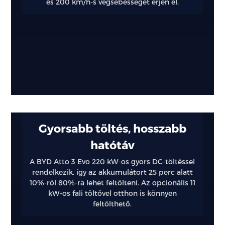
és 200 km/h-s végsebességet érjen el.
Gyorsabb töltés, hosszabb
hatótáv
A BYD Atto 3 Evo 220 kW-os gyors DC-töltéssel
rendelkezik, így az akkumulátort 25 perc alatt
10%-ról 80%-ra lehet feltölteni. Az opcionális 11
kW-os fali töltővel otthon is könnyen
feltölthető.