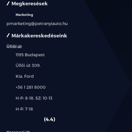
Megkeresések
Marketing
pmarketing@petranyiauto.hu
Márkakereskedéseink
Üllői út
Település:
1195 Budapest
Cím:
Üllői út 309.
Márkák:
Kia, Ford
Telefon:
+36 1 281 8000
Új-
H-P: 8-18, SZ: 10-13
és
Alkatrész,
H-P: 7-18
használt
szerviz:
autó:
4.4