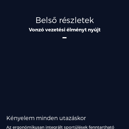
Belső részletek
Vonzó vezetési élményt nyújt
Oszlopok
Kényelem minden utazáskor
Az ergonómikusan integrált sportülések fenntartható