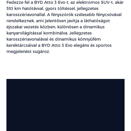
Fedezze fel a BYD Atto 3 Evo-t, az elektromos SUV-t, akár
510 km hatótávval, gyors töltéssel, jellegzetes
karosszériavonallal. A fényszórók szélesebb fénycsóvával
rendelkeznek, ami jelentősen javítja a láthatóságot
éjszakai vezetés közben, különösen a dinamikus
kanyarvilágítással kombinálva. Jellegzetes
karosszériavonalával és dinamikus könnyűfém
keréktárcsáival a BYD Atto 3 Evo elegáns és sportos
megjelenést sugároz.
Külső
megjelenés
Fedezze
fel
a
részleteket