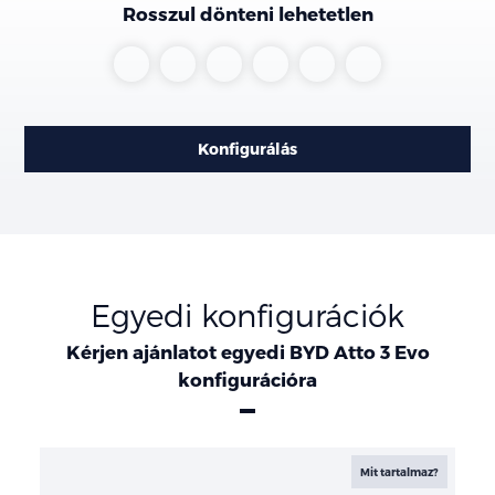
Rosszul dönteni lehetetlen
Atlantis
Iris
Obsidian
Ruby
Skiing
Time
Blue
Blue
Black
Red
White
Gray
Konfigurálás
Egyedi konfigurációk
Kérjen ajánlatot egyedi BYD Atto 3 Evo
konfigurációra
Konfigurációk
Mit tartalmaz?