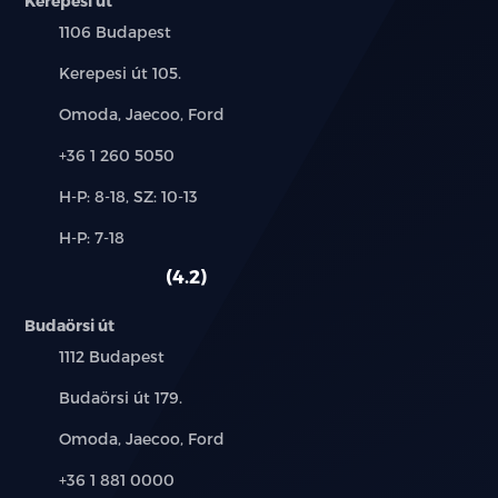
Kerepesi út
Település:
1106 Budapest
Cím:
Kerepesi út 105.
Márkák:
Omoda, Jaecoo, Ford
Telefon:
+36 1 260 5050
Új-
H-P: 8-18, SZ: 10-13
és
Alkatrész,
H-P: 7-18
használt
szerviz:
autó:
4.2
Budaörsi út
Település:
1112 Budapest
Cím:
Budaörsi út 179.
Márkák:
Omoda, Jaecoo, Ford
Telefon:
+36 1 881 0000