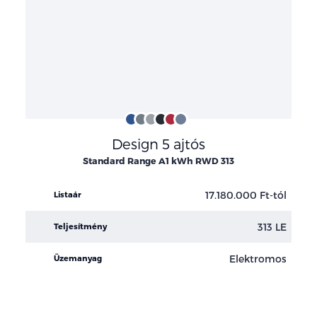
Iris
Time
Skiing
Obsidian
Ruby
Atlantis
Design 5 ajtós
Blue
Gray
White
Black
Red
Blue
Standard Range A1 kWh RWD 313
17.180.000 Ft-tól
Listaár
313 LE
Teljesítmény
Elektromos
Üzemanyag