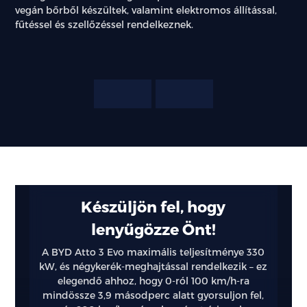
vegán bőrből készültek, valamint elektromos állítással,
fűtéssel és szellőzéssel rendelkeznek.
Kiemelt
Készüljön fel, hogy
funkciók
lenyűgözze Önt!
Lenyűgöző
A BYD Atto 3 Evo maximális teljesítménye 330
és
kW, és négykerék-meghajtással rendelkezik – ez
elegendő ahhoz, hogy 0-ról 100 km/h-ra
innovatív
mindössze 3,9 másodperc alatt gyorsuljon fel,
megoldások