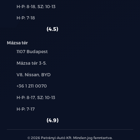
Új-
H-P: 8-18, SZ: 10-13
és
Alkatrész,
H-P: 7-18
használt
szerviz:
autó:
4.5
Mázsa tér
Település:
1107 Budapest
Cím:
Mázsa tér 3-5.
Márkák:
V8, Nissan, BYD
Telefon:
+36 1 211 0070
Új-
H-P: 8-17, SZ: 10-13
és
Alkatrész,
H-P: 7-17
használt
szerviz:
autó:
4.9
© 2026 Petrányi-Autó Kft. Minden jog fenntartva.