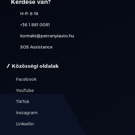
Kérdése van?
érdeklődjön a munkatársainknál.
H-P: 8-18
+36 1 881 0081
kontakt@petranyiauto.hu
SOS Assistance
Közösségi oldalak
Facebook
YouTube
TikTok
Instagram
LinkedIn