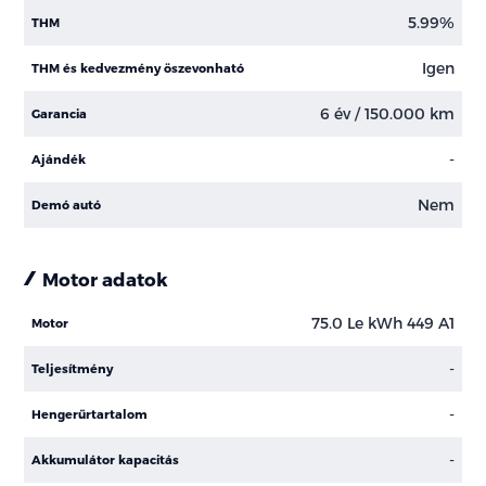
5.99%
THM
Igen
THM és kedvezmény öszevonható
6 év / 150.000 km
Garancia
-
Ajándék
Nem
Demó autó
Motor adatok
75.0 Le kWh 449 A1
Motor
-
Teljesítmény
-
Hengerűrtartalom
-
Akkumulátor kapacitás