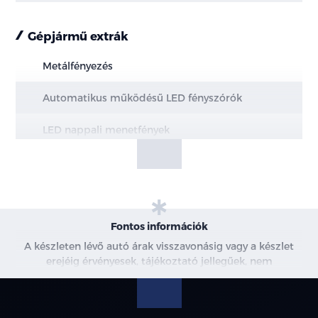
Gépjármű extrák
Metálfényezés
Automatikus működésű LED fényszórók
LED nappali menetfények
Hazakísérő fény (a fényszórók késleltetve
kapcsolnak ki)
Intelligens távolsági fényszóró vezérlés (IHBC)
Fontos információk
LED hátsó lámpák ködlámpákkal
A készleten lévő autó árak visszavonásig vagy a készlet
erejéig érvényesek, tájékoztató jellegűek, nem
Panoráma napfénytető becsípődésgátlóval és
minősülnek ajánlattételnek, a képek csak illusztrációk. A
elektromosan állítható árnyékolóval
beszállítás alatt álló gépjárművek ára változhat. További
információkért kérjen árajánlatot vagy vegye fel velünk a
Alumínium tetősín