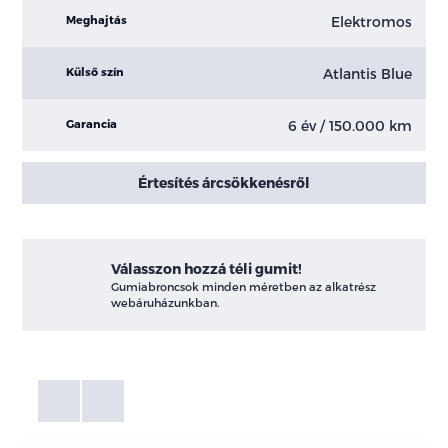
Elektromos
Meghajtás
Atlantis Blue
Külső szín
6 év / 150.000 km
Garancia
Értesítés árcsökkenésről
Válasszon hozzá téli gumit!
Gumiabroncsok minden méretben az alkatrész
webáruházunkban.
Fotók
Galéria