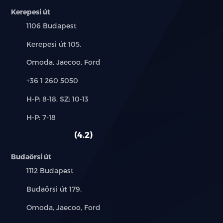
Kerepesi út
Középső konzol világítás
Település:
1106 Budapest
LED olvasólámpák elöl
Cím:
Kerepesi út 105.
LED olvasólámpák hátul
Márkák:
Omoda, Jaecoo, Ford
4 elektromos ablakemelő; vezetőoldalon
Telefon:
+36 1 260 5050
egyérintéses funkcióval és becsípődésgátlóval
Új-
H-P: 8-18, SZ: 10-13
és
Hátsó sorban könyöklők
Alkatrész,
H-P: 7-18
használt
szerviz:
autó:
4.2
Első napellenzők megvilágított tükörrel
Padlópolc a csomagtartóban
Budaörsi út
Település:
1112 Budapest
Kétzónás automata légkondicionáló
Cím:
Budaörsi út 179.
Napszemüvegtartó a tetőkárpitban
Márkák:
Omoda, Jaecoo, Ford