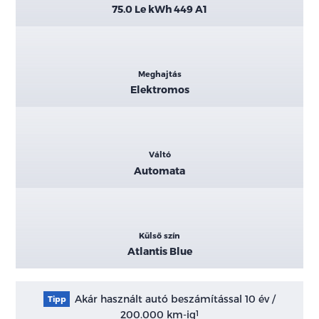
75.0 Le kWh 449 A1
Meghajtás
Elektromos
Váltó
Automata
Külső szín
Atlantis Blue
Akár használt autó beszámítással 10 év /
Tipp
200.000 km-ig
1