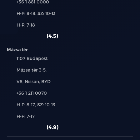
Ülésfűtés a hátsó sorban
Telefon:
+36 1 881 0000
Új-
H-P: 8-18, SZ: 10-13
12 V-os csatlakozó
és
Alkatrész,
H-P: 7-18
használt
PM2.5 levegőszűrő
szerviz:
autó:
4.5
8.8 colos LCD műszerfal
Mázsa tér
15.6 colos érintőképernyő
Település:
1107 Budapest
Cím:
Mázsa tér 3-5.
DAB és FM rádió
Márkák:
V8, Nissan, BYD
8 hangszórós audió
Telefon:
+36 1 211 0070
Navigáció Google Maps-el
Új-
H-P: 8-17, SZ: 10-13
és
Google szolgáltatások
Alkatrész,
H-P: 7-17
használt
szerviz:
autó:
4.9
Intelligens hangvezérlés: "Hi, BYD"