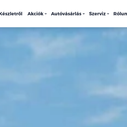
Készletről
Akciók
Autóvásárlás
Szerviz
Rólu