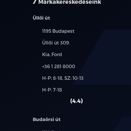
Márkakereskedéseink
Üllői út
Település:
1195 Budapest
Cím:
Üllői út 309.
Márkák:
Kia, Ford
Telefon:
+36 1 281 8000
Új-
H-P: 8-18, SZ: 10-13
és
Alkatrész,
H-P: 7-18
használt
szerviz:
autó:
4.4
Budaörsi út