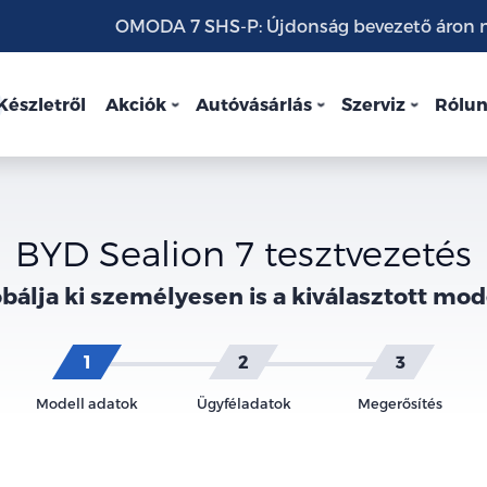
OMODA 7 SHS-P: Újdonság bevezető áron mo
Készletről
Akciók
Autóvásárlás
Szerviz
Rólu
BYD Sealion 7 tesztvezetés
bálja ki személyesen is a kiválasztott mod
Modell adatok
Ügyféladatok
Megerősítés