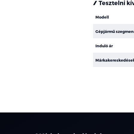
Tesztelni k
Modell
Gépjármű szegmen
Induló ár
Márkakereskedése