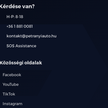
Kérdése van?
H-P: 8-18
+36 1 881 0081
kontakt@petranyiauto.hu
SOS Assistance
Közösségi oldalak
Facebook
YouTube
TikTok
Instagram