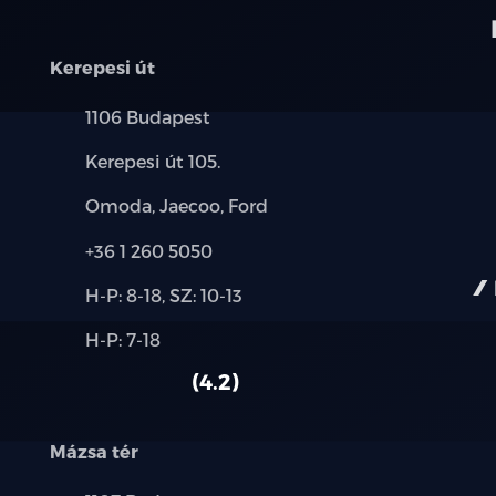
Kerepesi út
Település:
1106 Budapest
Cím:
Kerepesi út 105.
Márkák:
Omoda, Jaecoo, Ford
Telefon:
+36 1 260 5050
Új-
H-P: 8-18, SZ: 10-13
és
Alkatrész,
H-P: 7-18
használt
szerviz:
autó:
4.2
Mázsa tér