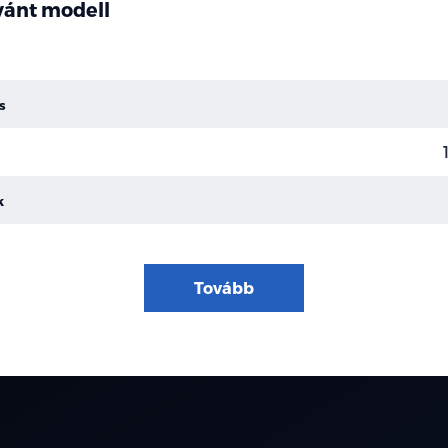
ívánt modell
s
k
Tovább