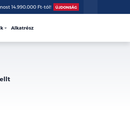
st 14.990.000 Ft-tól!
ÚJDONSÁG
nk
Alkatrész
ellt