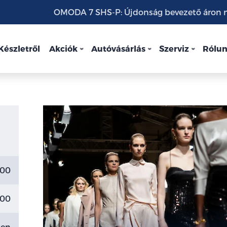
OMODA 7 SHS-P: Újdonság bevezető áron mo
Készletről
Akciók
Autóvásárlás
Szerviz
Rólu
:00
:00
gen