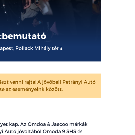
atbemutató
apest, Pollack Mihály tér 3.
szt venni rajta! A jövőbeli Petrányi Autó
sse az eseményeink között.
helyet kap. Az Omdoa & Jaecoo márkák
yi Autó jóvoltából Omoda 9 SHS és