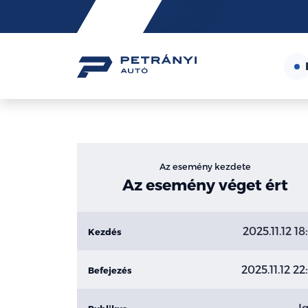
Friss
hírek
Az esemény kezdete
Az esemény véget ért
2025.11.12 18
Kezdés
2025.11.12 22
Befejezés
I