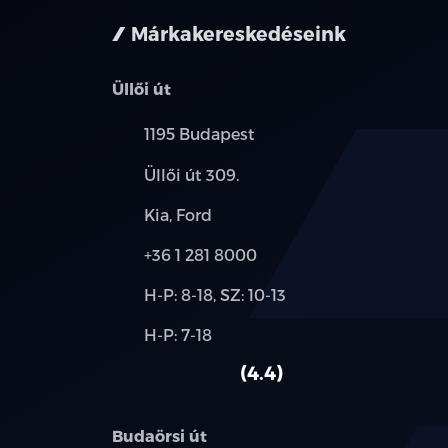
Márkakereskedéseink
Üllői út
Település:
1195 Budapest
Cím:
Üllői út 309.
Márkák:
Kia, Ford
Telefon:
+36 1 281 8000
Új-
H-P: 8-18, SZ: 10-13
és
Alkatrész,
H-P: 7-18
használt
szerviz:
autó:
4.4
Budaörsi út