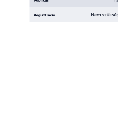
Publikus
Nem szüksé
Regisztráció