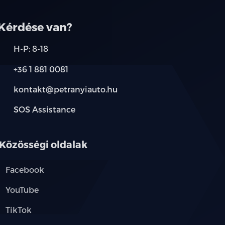
Kérdése van?
H-P: 8-18
+36 1 881 0081
kontakt@petranyiauto.hu
SOS Assistance
Közösségi oldalak
Facebook
YouTube
TikTok