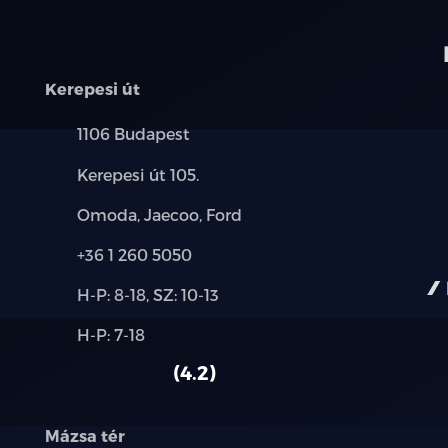
Kerepesi út
Település:
1106 Budapest
Cím:
Kerepesi út 105.
Márkák:
Omoda, Jaecoo, Ford
Telefon:
+36 1 260 5050
Új-
H-P: 8-18, SZ: 10-13
és
Alkatrész,
H-P: 7-18
használt
szerviz:
autó:
4.2
Mázsa tér