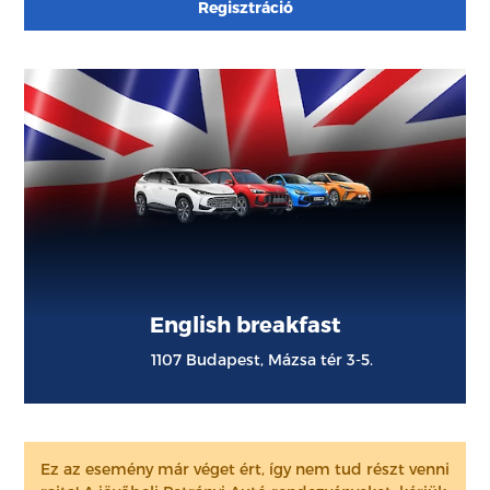
Regisztráció
English breakfast
1107 Budapest, Mázsa tér 3-5.
Ez az esemény már véget ért, így nem tud részt venni