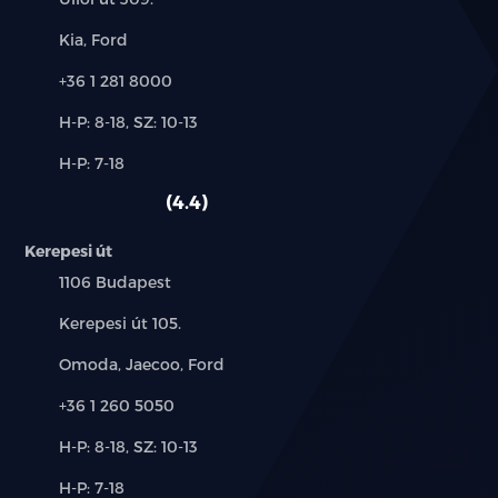
Márkák:
Kia, Ford
Telefon:
+36 1 281 8000
Új-
H-P: 8-18, SZ: 10-13
és
Alkatrész,
H-P: 7-18
használt
szerviz:
autó:
4.4
Kerepesi út
Település:
1106 Budapest
Cím:
Kerepesi út 105.
Márkák:
Omoda, Jaecoo, Ford
Telefon:
+36 1 260 5050
Új-
H-P: 8-18, SZ: 10-13
és
Alkatrész,
H-P: 7-18
használt