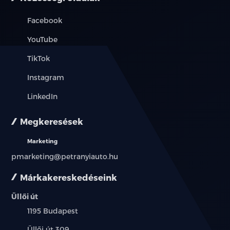
Facebook
YouTube
TikTok
Instagram
LinkedIn
Megkeresések
Marketing
pmarketing@petranyiauto.hu
Márkakereskedéseink
Üllői út
Település:
1195 Budapest
Cím:
Üllői út 309.