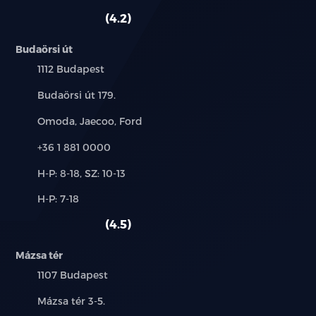
szerviz:
autó:
4.2
Budaörsi út
Település:
1112 Budapest
Cím:
Budaörsi út 179.
Márkák:
Omoda, Jaecoo, Ford
Telefon:
+36 1 881 0000
Új-
H-P: 8-18, SZ: 10-13
és
Alkatrész,
H-P: 7-18
használt
szerviz:
autó:
4.5
Mázsa tér
Település:
1107 Budapest
Cím:
Mázsa tér 3-5.