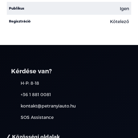
Igen
Publikus
Kötelező
Regisztráció
Kérdése van?
H-P: 8-18
+36 1 881 0081
kontakt@petranyiauto.hu
SOS Assistance
Közösségi oldalak