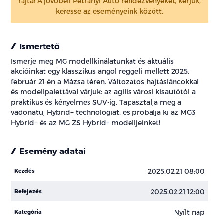
rajta! A jövőbeli Petrányi Autó rendezvényeket, kérjük,
keresse az eseményeink között.
Ismertető
Ismerje meg MG modellkínálatunkat és aktuális
akcióinkat egy klasszikus angol reggeli mellett 2025.
február 21-én a Mázsa téren. Változatos hajtásláncokkal
és modellpalettával várjuk: az agilis városi kisautótól a
praktikus és kényelmes SUV-ig. Tapasztalja meg a
vadonatúj Hybrid+ technológiát, és próbálja ki az MG3
Hybrid+ és az MG ZS Hybrid+ modelljeinket!
Esemény adatai
2025.02.21 08:00
Kezdés
2025.02.21 12:00
Befejezés
Nyílt nap
Kategória