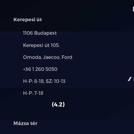
Kerepesi út
Település:
1106 Budapest
Cím:
Kerepesi út 105.
Márkák:
Omoda, Jaecoo, Ford
Telefon:
+36 1 260 5050
Új-
H-P: 8-18, SZ: 10-13
és
Alkatrész,
H-P: 7-18
használt
szerviz:
autó:
4.2
Mázsa tér