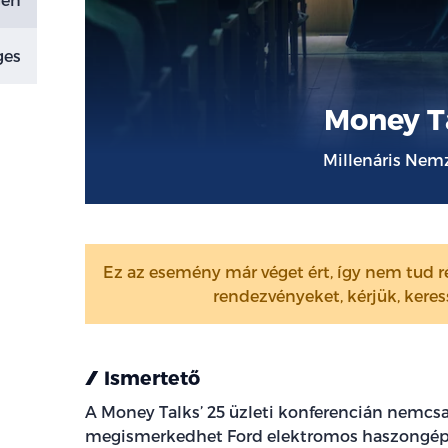
ges
Money T
Millenáris Nem
Ez az esemény már véget ért, így nem tud ré
rendezvényeket, kérjük, kere
Ismertető
A Money Talks’ 25 üzleti konferencián nemcsa
megismerkedhet Ford elektromos haszongépjá