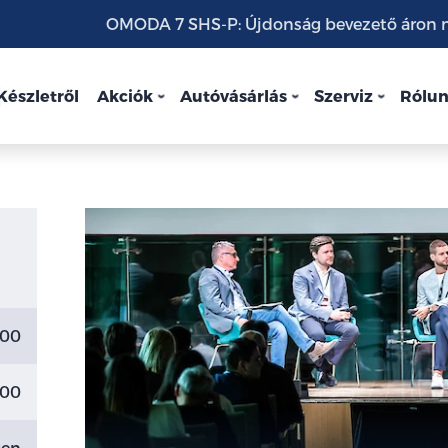
OMODA 7 SHS-P: Újdonság bevezető áron mo
Készletről
Akciók
Autóvásárlás
Szerviz
Rólu
:00
:00
gen