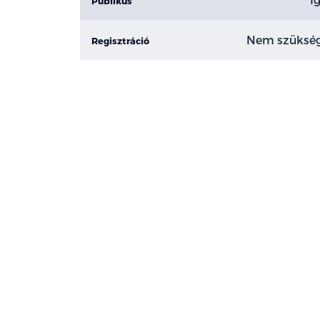
Publikus
Nem szüksé
Regisztráció