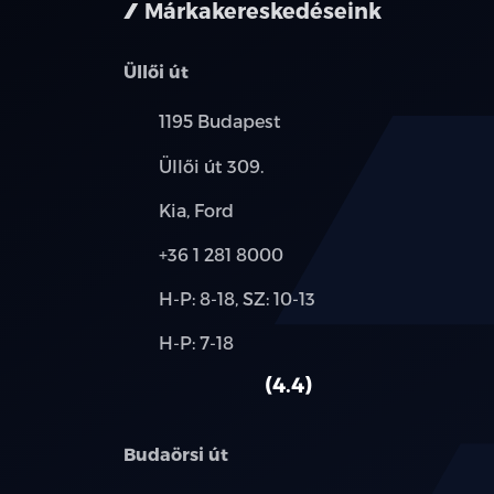
Márkakereskedéseink
Üllői út
Település:
1195 Budapest
Cím:
Üllői út 309.
Márkák:
Kia, Ford
Telefon:
+36 1 281 8000
Új-
H-P: 8-18, SZ: 10-13
és
Alkatrész,
H-P: 7-18
használt
szerviz:
autó:
4.4
Budaörsi út