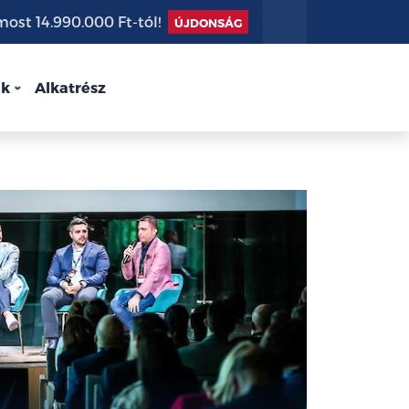
st 14.990.000 Ft-tól!
ÚJDONSÁG
nk
Alkatrész