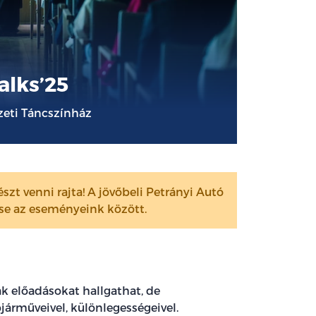
alks’25
zeti Táncszínház
szt venni rajta! A jövőbeli Petrányi Autó
sse az eseményeink között.
k előadásokat hallgathat, de
rműveivel, különlegességeivel.