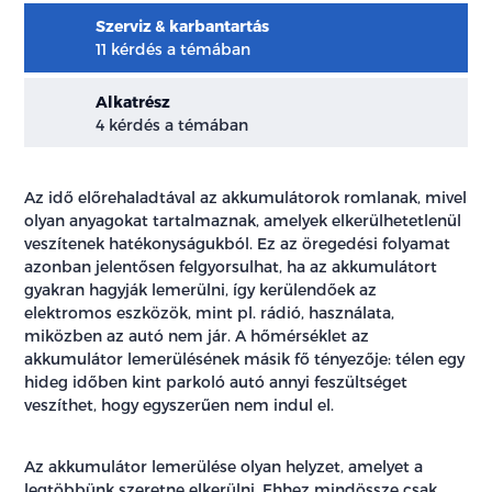
Szerviz & karbantartás
11 kérdés a témában
Alkatrész
4 kérdés a témában
Az idő előrehaladtával az akkumulátorok romlanak, mivel
olyan anyagokat tartalmaznak, amelyek elkerülhetetlenül
veszítenek hatékonyságukból. Ez az öregedési folyamat
azonban jelentősen felgyorsulhat, ha az akkumulátort
gyakran hagyják lemerülni, így kerülendőek az
elektromos eszközök, mint pl. rádió, használata,
miközben az autó nem jár. A hőmérséklet az
akkumulátor lemerülésének másik fő tényezője: télen egy
hideg időben kint parkoló autó annyi feszültséget
veszíthet, hogy egyszerűen nem indul el.
Az akkumulátor lemerülése olyan helyzet, amelyet a
legtöbbünk szeretne elkerülni. Ehhez mindössze csak