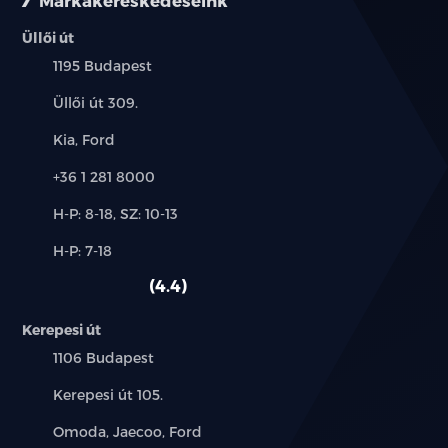
Márkakereskedéseink
Üllői út
Település:
1195 Budapest
Cím:
Üllői út 309.
Márkák:
Kia, Ford
Telefon:
+36 1 281 8000
Új-
H-P: 8-18, SZ: 10-13
és
Alkatrész,
H-P: 7-18
használt
szerviz:
autó:
4.4
Kerepesi út
Település:
1106 Budapest
Cím:
Kerepesi út 105.
Márkák:
Omoda, Jaecoo, Ford