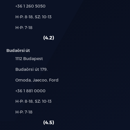
Telefon:
+36 1 260 5050
Új-
H-P: 8-18, SZ: 10-13
és
Alkatrész,
H-P: 7-18
használt
szerviz:
autó:
4.2
Budaörsi út
Település:
1112 Budapest
Cím:
Budaörsi út 179.
Márkák:
Omoda, Jaecoo, Ford
Telefon:
+36 1 881 0000
Új-
H-P: 8-18, SZ: 10-13
és
Alkatrész,
H-P: 7-18
használt
szerviz:
autó:
4.5