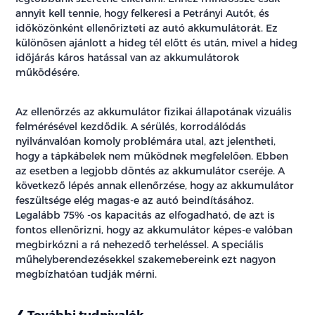
annyit kell tennie, hogy felkeresi a Petrányi Autót, és
időközönként ellenőrizteti az autó akkumulátorát. Ez
különösen ajánlott a hideg tél előtt és után, mivel a hideg
időjárás káros hatással van az akkumulátorok
működésére.
Az ellenőrzés az akkumulátor fizikai állapotának vizuális
felmérésével kezdődik. A sérülés, korrodálódás
nyilvánvalóan komoly problémára utal, azt jelentheti,
hogy a tápkábelek nem működnek megfelelően. Ebben
az esetben a legjobb döntés az akkumulátor cseréje. A
következő lépés annak ellenőrzése, hogy az akkumulátor
feszültsége elég magas-e az autó beindításához.
Legalább 75% -os kapacitás az elfogadható, de azt is
fontos ellenőrizni, hogy az akkumulátor képes-e valóban
megbirkózni a rá nehezedő terheléssel. A speciális
műhelyberendezésekkel szakemebereink ezt nagyon
megbízhatóan tudják mérni.
További tudnivalók