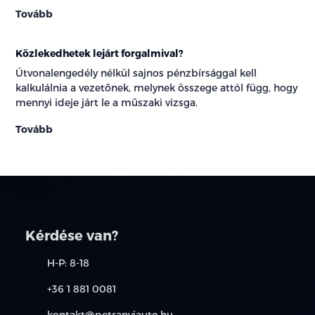
Tovább
Közlekedhetek lejárt forgalmival?
Útvonalengedély nélkül sajnos pénzbírsággal kell
kalkulálnia a vezetőnek, melynek összege attól függ, hogy
mennyi ideje járt le a műszaki vizsga.
Tovább
Kérdése van?
H-P: 8-18
+36 1 881 0081
kontakt@petranyiauto.hu