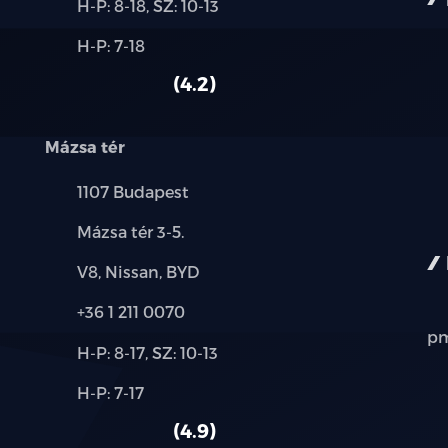
Új-
H-P: 8-18, SZ: 10-13
és
Alkatrész,
H-P: 7-18
használt
szerviz:
autó:
4.2
Mázsa tér
Település:
1107 Budapest
Cím:
Mázsa tér 3-5.
Márkák:
V8, Nissan, BYD
Telefon:
+36 1 211 0070
pm
Új-
H-P: 8-17, SZ: 10-13
és
Alkatrész,
H-P: 7-17
használt
szerviz:
autó:
4.9