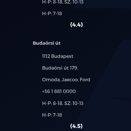
Új-
H-P: 8-18, SZ: 10-13
és
Alkatrész,
H-P: 7-18
használt
szerviz:
autó:
4.4
Budaörsi út
Település:
1112 Budapest
Cím:
Budaörsi út 179.
Márkák:
Omoda, Jaecoo, Ford
Telefon:
+36 1 881 0000
Új-
H-P: 8-18, SZ: 10-13
és
Alkatrész,
H-P: 7-18
használt
szerviz:
autó:
4.5