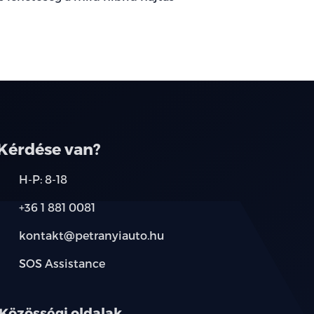
Kérdése van?
H-P: 8-18
+36 1 881 0081
kontakt@petranyiauto.hu
SOS Assistance
Közösségi oldalak