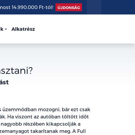
st 14.990.000 Ft-tól!
ÚJDONSÁG
nk
Alkatrész
asztani?
ást
os üzemmódban mozogni, bár ezt csak
k. Ha viszont az autóban töltött időt
l nagyobb részében kikapcsolják a
zemanyagot takarítanak meg. A Full