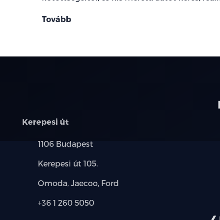
Tovább
Kerepesi út
Település:
1106 Budapest
Cím:
Kerepesi út 105.
Márkák:
Omoda, Jaecoo, Ford
Telefon:
+36 1 260 5050