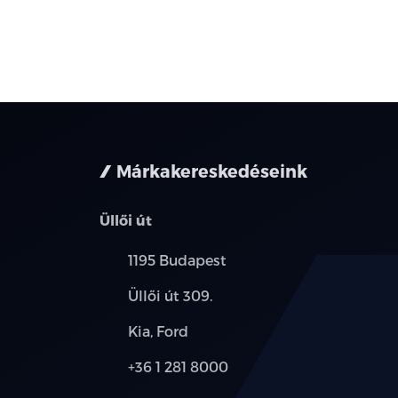
Márkakereskedéseink
Üllői út
Település:
1195 Budapest
Cím:
Üllői út 309.
Márkák:
Kia, Ford
Telefon:
+36 1 281 8000