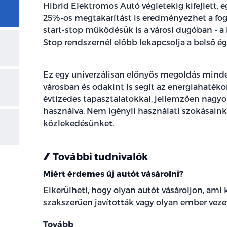
Hibrid Elektromos Autó végletekig kifejlett, 
25%-os megtakarítást is eredményezhet a fogy
start-stop működésük is a városi dugóban - a
Stop rendszernél előbb lekapcsolja a belső é
Ez egy univerzálisan előnyös megoldás minde
városban és odakint is segít az energiahaték
évtizedes tapasztalatokkal, jellemzően nagyo
használva. Nem igényli használati szokásaink
közlekedésünket.
További tudnivalók
Miért érdemes új autót vásárolni?
Elkerülheti, hogy olyan autót vásároljon, am
szakszerűen javították vagy olyan ember vezet
Tovább