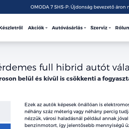
OMODA 7 SHS-P: Újdonság bevezető áron mo
Készletről
Akciók
Autóvásárlás
Szerviz
Rólu
rdemes full hibrid autót vál
roson belül és kívül is csökkenti a fogyaszt
Ezek az autók képesek önállóan is elektrom
néhány száz méterig vagy néhány percig tudjá
nézzük, városi haladásnál például annak jóva
benzinmotort, így jelentősebb mennyiségű ü