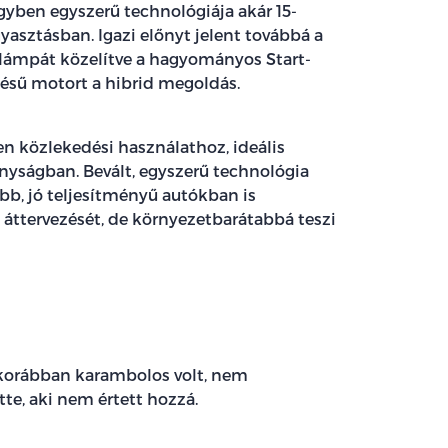
egyben egyszerű technológiája akár 15-
asztásban. Igazi előnyt jelent továbbá a
 lámpát közelítve a hagyományos Start-
gésű motort a hibrid megoldás.
n közlekedési használathoz, ideális
onyságban. Bevált, egyszerű technológia
bb, jó teljesítményű autókban is
 áttervezését, de környezetbarátabbá teszi
i korábban karambolos volt, nem
te, aki nem értett hozzá.