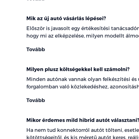
Mik az új autó vásárlás lépései?
Először is javasolt egy értékesítési tanácsadó
hogy mi az elképzelése, milyen modellt álm
Tovább
Milyen plusz költségekkel kell számolni?
Minden autónak vannak olyan felkészítési és
forgalomban való közlekedéshez, azonosítás
Tovább
Mikor érdemes mild hibrid autót választani
Ha nem tud konnektorról autót tölteni, esetl
kötöttségeitől, és kis méretű autót keres, reál