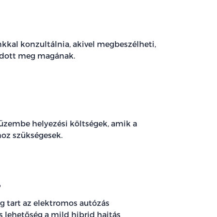
nkkal konzultálnia, akivel megbeszélheti,
odott meg magának.
 üzembe helyezési költségek, amik a
hoz szükségesek.
?
eg tart az elektromos autózás
is lehetőség a mild hibrid hajtás