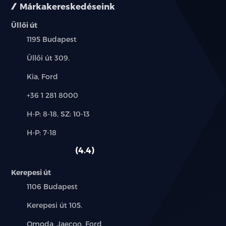
Márkakereskedéseink
Üllői út
Település:
1195 Budapest
Cím:
Üllői út 309.
Márkák:
Kia, Ford
Telefon:
+36 1 281 8000
Új-
H-P: 8-18, SZ: 10-13
és
Alkatrész,
H-P: 7-18
használt
szerviz:
autó:
4.4
Kerepesi út
Település:
1106 Budapest
Cím:
Kerepesi út 105.
Márkák:
Omoda, Jaecoo, Ford