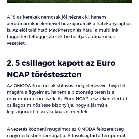
A 18-as kerekek nemcsak jól néznek ki, hanem
aerodinamikai elemeivel hozzájárulnak a hatékonysághoz
is. Az elől található MacPherson és hátul a multilink
független felfüggesztések biztosítják a dinamikus
vezetést.
2. 5 csillagot kapott az Euro
NCAP törésteszten
Az OMODA 5 nemcsak stílusos megjelenésével hívja fel
magára a figyelmet, hanem a biztonság terén is a
maximumra törekszik. Az Euro NCAP teszteken elért öt
csillagos minősítése bizonyítja, hogy a jármű a
legszigorúbb elvárásoknak is megfelel.
A vezetés közbeni nyugalmat az OMODA felszereltség
nagymértékben támogatja. A távolságtartó tempomat