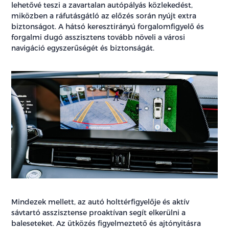
lehetővé teszi a zavartalan autópályás közlekedést,
miközben a ráfutásgátló az előzés során nyújt extra
biztonságot. A hátsó keresztirányú forgalomfigyelő és
forgalmi dugó asszisztens tovább növeli a városi
navigáció egyszerűségét és biztonságát.
Mindezek mellett, az autó holttérfigyelője és aktív
sávtartó asszisztense proaktívan segít elkerülni a
baleseteket. Az ütközés figyelmeztető és ajtónyitásra