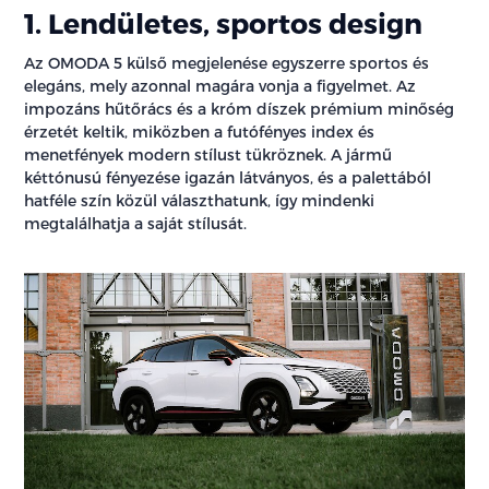
1. Lendületes, sportos design
Az OMODA 5 külső megjelenése egyszerre sportos és
elegáns, mely azonnal magára vonja a figyelmet. Az
impozáns hűtőrács és a króm díszek prémium minőség
érzetét keltik, miközben a futófényes index és
menetfények modern stílust tükröznek. A jármű
kéttónusú fényezése igazán látványos, és a palettából
hatféle szín közül választhatunk, így mindenki
megtalálhatja a saját stílusát.