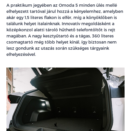
A praktikum jegyében az Omoda 5 minden ülés mellé
elhelyezett tartóval járul hozzá a kényelemhez, amelyben
akár egy 1,5 literes flakon is elfér, míg a könyöklőben is
találunk helyet italainknak. Innovatív megoldásként a
középkonzol alatti tároló hűthető telefontöltőt is rejt
magában. A nagy kesztyűtartó és a tágas, 360 literes
csomagtartó még több helyet kínál, így biztosan nem
lesz gondunk az utazás során szükséges tárgyaink
elhelyezésével.