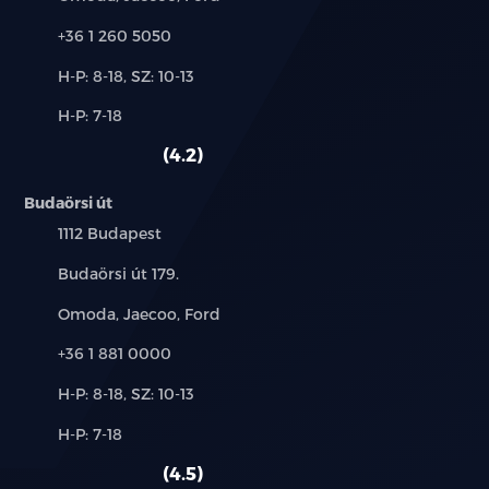
Telefon:
+36 1 260 5050
Új-
H-P: 8-18, SZ: 10-13
és
Alkatrész,
H-P: 7-18
használt
szerviz:
autó:
4.2
Budaörsi út
Település:
1112 Budapest
Cím:
Budaörsi út 179.
Márkák:
Omoda, Jaecoo, Ford
Telefon:
+36 1 881 0000
Új-
H-P: 8-18, SZ: 10-13
és
Alkatrész,
H-P: 7-18
használt
szerviz:
autó:
4.5