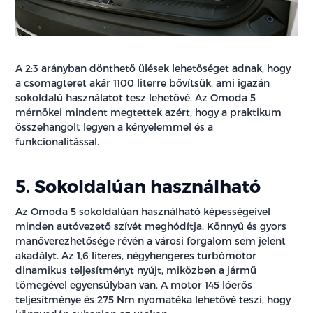
A 2:3 arányban dönthető ülések lehetőséget adnak, hogy
a csomagteret akár 1100 literre bővítsük, ami igazán
sokoldalú használatot tesz lehetővé. Az Omoda 5
mérnökei mindent megtettek azért, hogy a praktikum
összehangolt legyen a kényelemmel és a
funkcionalitással.
5. Sokoldalúan használható
Az Omoda 5 sokoldalúan használható képességeivel
minden autóvezető szívét meghódítja. Könnyű és gyors
manőverezhetősége révén a városi forgalom sem jelent
akadályt. Az 1,6 literes, négyhengeres turbómotor
dinamikus teljesítményt nyújt, miközben a jármű
tömegével egyensúlyban van. A motor 145 lóerős
teljesítménye és 275 Nm nyomatéka lehetővé teszi, hogy