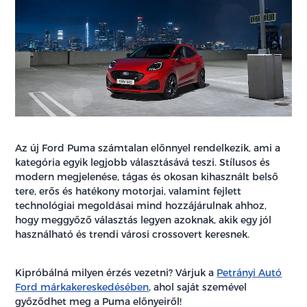
Az új Ford Puma számtalan előnnyel rendelkezik, ami a
kategória egyik legjobb választásává teszi. Stílusos és
modern megjelenése, tágas és okosan kihasznált belső
tere, erős és hatékony motorjai, valamint fejlett
technológiai megoldásai mind hozzájárulnak ahhoz,
hogy meggyőző választás legyen azoknak, akik egy jól
használható és trendi városi crossovert keresnek.
Kipróbálná milyen érzés vezetni? Várjuk a
Petrányi Autó
Ford márkakereskedésében
, ahol saját szemével
győződhet meg a Puma előnyeiről!