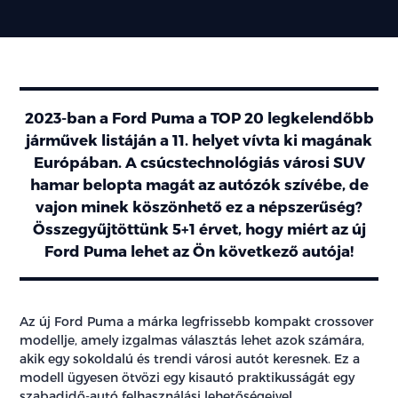
2023-ban a Ford Puma a TOP 20 legkelendőbb
járművek listáján a 11. helyet vívta ki magának
Európában. A csúcstechnológiás városi SUV
hamar belopta magát az autózók szívébe, de
vajon minek köszönhető ez a népszerűség?
Összegyűjtöttünk 5+1 érvet, hogy miért az új
Ford Puma lehet az Ön következő autója!
Az új Ford Puma a márka legfrissebb kompakt crossover
modellje, amely izgalmas választás lehet azok számára,
akik egy sokoldalú és trendi városi autót keresnek. Ez a
modell ügyesen ötvözi egy kisautó praktikusságát egy
szabadidő-autó felhasználási lehetőségeivel.