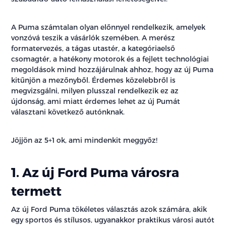
A Puma számtalan olyan előnnyel rendelkezik, amelyek
vonzóvá teszik a vásárlók szemében. A merész
formatervezés, a tágas utastér, a kategóriaelső
csomagtér, a hatékony motorok és a fejlett technológiai
megoldások mind hozzájárulnak ahhoz, hogy az új Puma
kitűnjön a mezőnyből. Érdemes közelebbről is
megvizsgálni, milyen plusszal rendelkezik ez az
újdonság, ami miatt érdemes lehet az új Pumát
választani következő autónknak.
Jöjjön az 5+1 ok, ami mindenkit meggyőz!
1. Az új Ford Puma városra
termett
Az új Ford Puma tökéletes választás azok számára, akik
egy sportos és stílusos, ugyanakkor praktikus városi autót