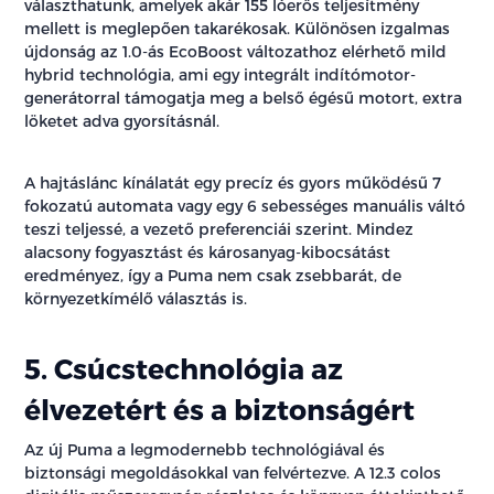
választhatunk, amelyek akár 155 lóerős teljesítmény
mellett is meglepően takarékosak. Különösen izgalmas
újdonság az 1.0-ás EcoBoost változathoz elérhető mild
hybrid technológia, ami egy integrált indítómotor-
generátorral támogatja meg a belső égésű motort, extra
löketet adva gyorsításnál.
A hajtáslánc kínálatát egy precíz és gyors működésű 7
fokozatú automata vagy egy 6 sebességes manuális váltó
teszi teljessé, a vezető preferenciái szerint. Mindez
alacsony fogyasztást és károsanyag-kibocsátást
eredményez, így a Puma nem csak zsebbarát, de
környezetkímélő választás is.
5. Csúcstechnológia az
élvezetért és a biztonságért
Az új Puma a legmodernebb technológiával és
biztonsági megoldásokkal van felvértezve. A 12.3 colos