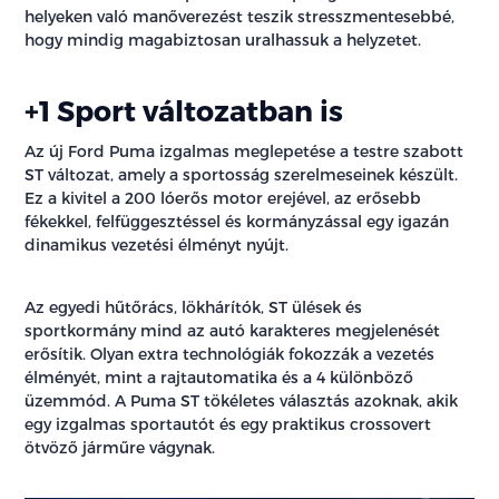
helyeken való manőverezést teszik stresszmentesebbé,
hogy mindig magabiztosan uralhassuk a helyzetet.
+1 Sport változatban is
Az új Ford Puma izgalmas meglepetése a testre szabott
ST változat, amely a sportosság szerelmeseinek készült.
Ez a kivitel a 200 lóerős motor erejével, az erősebb
fékekkel, felfüggesztéssel és kormányzással egy igazán
dinamikus vezetési élményt nyújt.
Az egyedi hűtőrács, lökhárítók, ST ülések és
sportkormány mind az autó karakteres megjelenését
erősítik. Olyan extra technológiák fokozzák a vezetés
élményét, mint a rajtautomatika és a 4 különböző
üzemmód. A Puma ST tökéletes választás azoknak, akik
egy izgalmas sportautót és egy praktikus crossovert
ötvöző járműre vágynak.