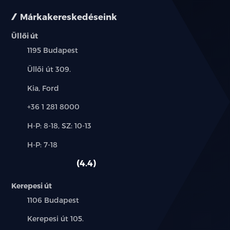
Márkakereskedéseink
Üllői út
Település:
1195 Budapest
Cím:
Üllői út 309.
Márkák:
Kia, Ford
Telefon:
+36 1 281 8000
Új-
H-P: 8-18, SZ: 10-13
és
Alkatrész,
H-P: 7-18
használt
szerviz:
autó:
4.4
Kerepesi út
Település:
1106 Budapest
Cím:
Kerepesi út 105.