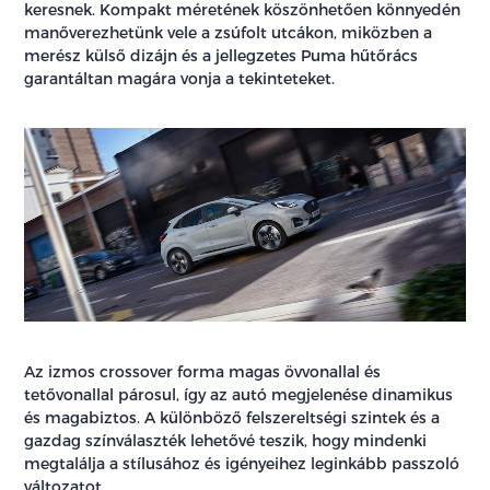
keresnek. Kompakt méretének köszönhetően könnyedén
manőverezhetünk vele a zsúfolt utcákon, miközben a
merész külső dizájn és a jellegzetes Puma hűtőrács
garantáltan magára vonja a tekinteteket.
Az izmos crossover forma magas övvonallal és
tetővonallal párosul, így az autó megjelenése dinamikus
és magabiztos. A különböző felszereltségi szintek és a
gazdag színválaszték lehetővé teszik, hogy mindenki
megtalálja a stílusához és igényeihez leginkább passzoló
változatot.