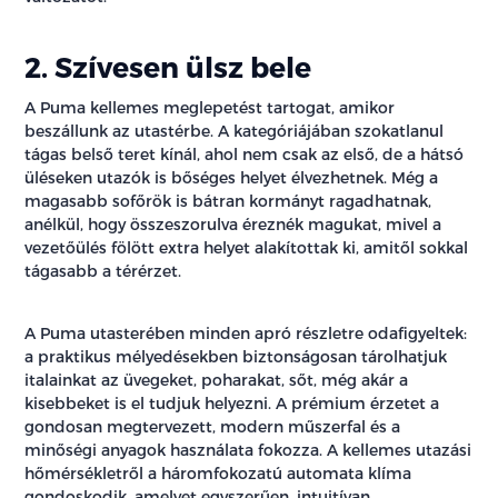
2. Szívesen ülsz bele
A Puma kellemes meglepetést tartogat, amikor
beszállunk az utastérbe. A kategóriájában szokatlanul
tágas belső teret kínál, ahol nem csak az első, de a hátsó
üléseken utazók is bőséges helyet élvezhetnek. Még a
magasabb sofőrök is bátran kormányt ragadhatnak,
anélkül, hogy összeszorulva éreznék magukat, mivel a
vezetőülés fölött extra helyet alakítottak ki, amitől sokkal
tágasabb a térérzet.
A Puma utasterében minden apró részletre odafigyeltek:
a praktikus mélyedésekben biztonságosan tárolhatjuk
italainkat az üvegeket, poharakat, sőt, még akár a
kisebbeket is el tudjuk helyezni. A prémium érzetet a
gondosan megtervezett, modern műszerfal és a
minőségi anyagok használata fokozza. A kellemes utazási
hőmérsékletről a háromfokozatú automata klíma
gondoskodik, amelyet egyszerűen, intuitívan