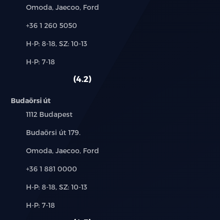
Márkák:
Omoda, Jaecoo, Ford
Telefon:
+36 1 260 5050
Új-
H-P: 8-18, SZ: 10-13
és
Alkatrész,
H-P: 7-18
használt
szerviz:
autó:
4.2
Budaörsi út
Település:
1112 Budapest
Cím:
Budaörsi út 179.
Márkák:
Omoda, Jaecoo, Ford
Telefon:
+36 1 881 0000
Új-
H-P: 8-18, SZ: 10-13
és
Alkatrész,
H-P: 7-18
használt
szerviz:
autó: