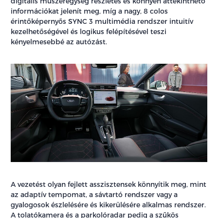
digitális műszeregység részletes és könnyen áttekinthető
információkat jelenít meg, míg a nagy, 8 colos
érintőképernyős SYNC 3 multimédia rendszer intuitív
kezelhetőségével és logikus felépítésével teszi
kényelmesebbé az autózást.
A vezetést olyan fejlett asszisztensek könnyítik meg, mint
az adaptív tempomat, a sávtartó rendszer vagy a
gyalogosok észlelésére és kikerülésére alkalmas rendszer.
A tolatókamera és a parkolóradar pedig a szűkös