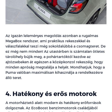
Az igazán leleményes megoldás azonban a rugalmas
MegaBox rendszer, ami praktikus rekeszekkel és
válaszfalakkal teszi még sokoldalúbbá a csomagteret. De
ez még nem minden! Az utastérben is számtalan ötletes
tárolóhely bújik meg, a pohártartóktól kezdve az
ajtózsebeken át egészen a középkonzol rekeszéig, hogy
minden apróság megtalálja a helyét. Mondhatjuk, hogy a
Puma valóban maximálisan kihasználja a rendelkezésre
álló teret.
4. Hatékony és erős motorok
A motorháztető alatt modern és hatékony erőforrások
dolgoznak. Az EcoBoost benzinmotorok családjából