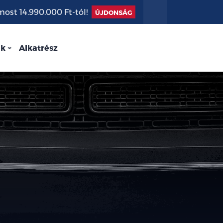
st 14.990.000 Ft-tól!
ÚJDONSÁG
nk
Alkatrész