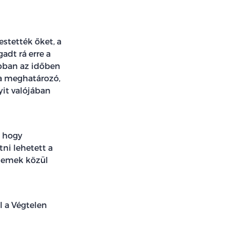
estették őket, a
adt rá erre a
abban az időben
 a meghatározó,
yit valójában
, hogy
ni lehetett a
szemek közül
ul a Végtelen