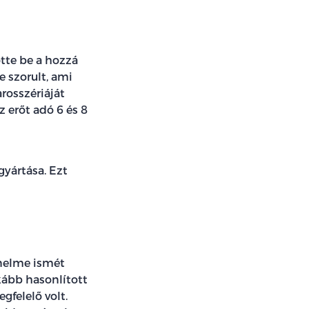
tte be a hozzá
 szorult, ami
rosszériáját
 erőt adó 6 és 8
gyártása. Ezt
énelme ismét
kább hasonlított
gfelelő volt.