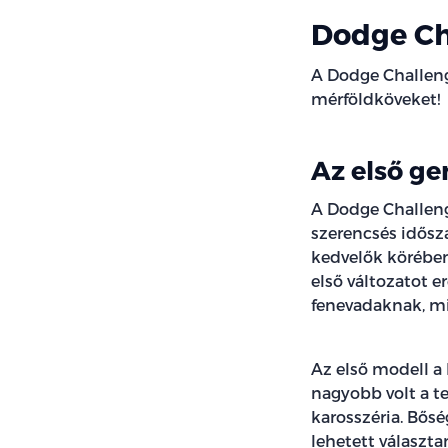
Dodge Ch
A Dodge Challeng
mérföldköveket!
Az első ge
A Dodge Challeng
szerencsés idősza
kedvelők körében 
első változatot e
fenevadaknak, mi
Az első modell a
nagyobb volt a te
karosszéria. Bős
lehetett választa