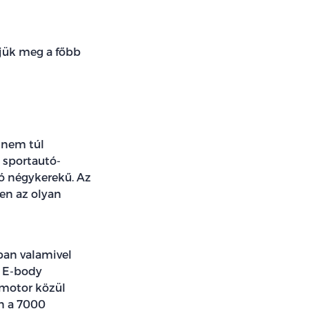
rjük meg a főbb
 nem túl
 sportautó-
ló négykerekű. Az
yen az olyan
ban valamivel
s E-body
 motor közül
en a 7000