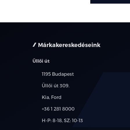
Márkakereskedéseink
Üllői út
Település:
1195 Budapest
Cím:
Üllői út 309.
Márkák:
Kia, Ford
Telefon:
+36 1 281 8000
Új-
H-P: 8-18, SZ: 10-13
és