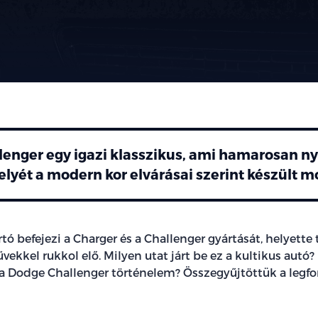
enger egy igazi klasszikus, ami hamarosan n
elyét a modern kor elvárásai szerint készült 
tó befejezi a Charger és a Challenger gyártását, helyette 
ekkel rukkol elő. Milyen utat járt be ez a kultikus autó?
 a Dodge Challenger történelem? Összegyűjtöttük a legf