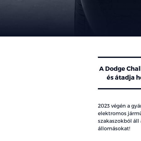
A Dodge Chall
és átadja h
2023 végén a gyár
elektromos járműv
szakaszokból áll
állomásokat!