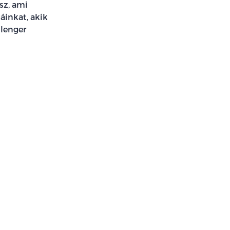
sz, ami
áinkat, akik
llenger