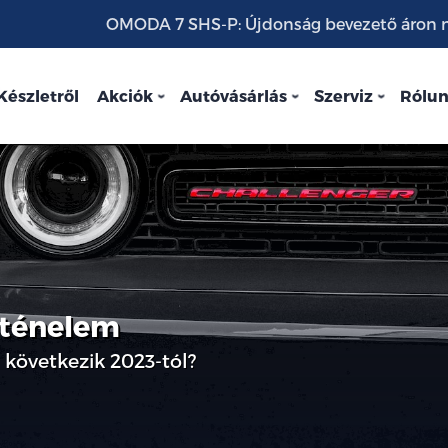
OMODA 7 SHS-P: Újdonság bevezető áron mo
Készletről
Akciók
Autóvásárlás
Szerviz
Rólu
rténelem
 következik 2023-tól?