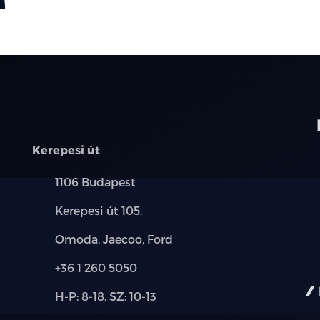
Kerepesi út
Település:
1106 Budapest
Cím:
Kerepesi út 105.
Márkák:
Omoda, Jaecoo, Ford
Telefon:
+36 1 260 5050
Új-
H-P: 8-18, SZ: 10-13
és