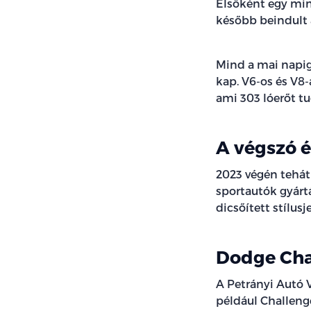
Elsőként egy mind
később beindult 
Mind a mai napig
kap. V6-os és V8-
ami 303 lóerőt tu
A végszó é
2023 végén tehát
sportautók gyárt
dicsőített stílu
Dodge Chal
A Petrányi Autó 
például Challeng