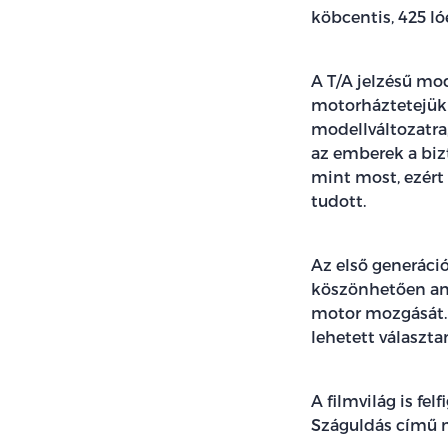
köbcentis, 425 ló
A T/A jelzésű mod
motorháztetejük 
modellváltozatra
az emberek a bizt
mint most, ezért
tudott.
Az első generáció
köszönhetően anna
motor mozgását. 
lehetett választa
A filmvilág is fel
Száguldás című m