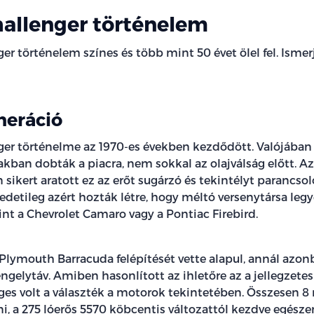
allenger történelem
er történelem színes és több mint 50 évet ölel fel. Isme
neráció
er történelme az 1970-es években kezdődött. Valójában
kban dobták a piacra, nem sokkal az olajválság előtt. Az
sikert aratott ez az erőt sugárzó és tekintélyt parancso
redetileg azért hozták létre, hogy méltó versenytársa leg
nt a Chevrolet Camaro vagy a Pontiac Firebird.
 Plymouth Barracuda felépítését vette alapul, annál azon
ngelytáv. Amiben hasonlított az ihletőre az a jellegzete
éges volt a választék a motorok tekintetében. Összesen 8
ni, a 275 lóerős 5570 köbcentis változattól kezdve egész