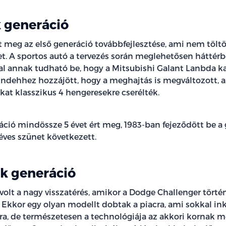
 generáció
t meg az első generáció továbbfejlesztése, ami nem töltö
t. A sportos autó a tervezés során meglehetősen háttérbe
 annak tudható be, hogy a Mitsubishi Galant Lanbda ka
indehhez hozzájött, hogy a meghajtás is megváltozott, az
at klasszikus 4 hengeresekre cserélték.
ció mindössze 5 évet ért meg, 1983-ban fejeződött be a 
éves szünet következett.
k generáció
volt a nagy visszatérés, amikor a Dodge Challenger tört
. Ekkor egy olyan modellt dobtak a piacra, ami sokkal in
ra, de természetesen a technológiája az akkori kornak me