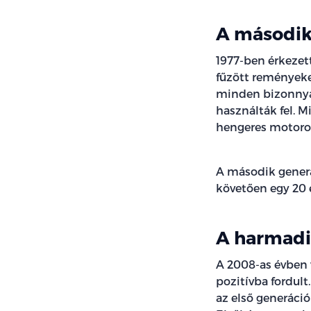
A második
1977-ben érkezet
fűzött reményeke
minden bizonnyal
használták fel. M
hengeres motorok
A második generá
követően egy 20 
A harmadi
A 2008-as évben 
pozitívba fordult
az első generáció