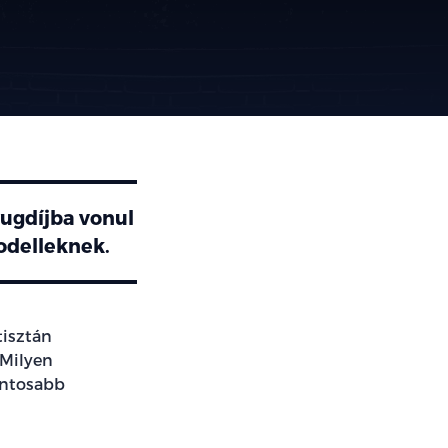
yugdíjba vonul
modelleknek.
tisztán
 Milyen
ontosabb