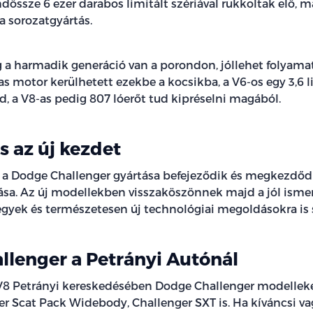
össze 6 ezer darabos limitált szériával rukkoltak elő, m
a sorozatgyártás.
 a harmadik generáció van a porondon, jóllehet folyamat
as motor kerülhetett ezekbe a kocsikba, a V6-os egy 3,6 li
d, a V8-as pedig 807 lóerőt tud kipréselni magából.
s az új kezdet
 a Dodge Challenger gyártása befejeződik és megkezdőd
ása. Az új modellekben visszaköszönnek majd a jól ismer
sjegyek és természetesen új technológiai megoldásokra i
lenger a Petrányi Autónál
V8 Petrányi kereskedésében Dodge Challenger modelleket 
er Scat Pack Widebody, Challenger SXT is. Ha kíváncsi va