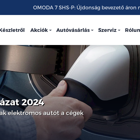
OMODA 7 SHS-P: Újdonság bevezető áron mo
Készletről
Akciók
Autóvásárlás
Szerviz
Rólu
yázat 2024
ak elektromos autót a cégek