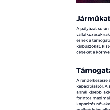
Járműkat
A pályázat során
vállalkozásoknak
esnek a támogatá
kisbuszokat, kist
cégeket a környe
Támogatá
A rendelkezésre 
kapacitásától. A
annál kisebb, akk
forintos maximál
kapacitás növekedé
mellett igényelh