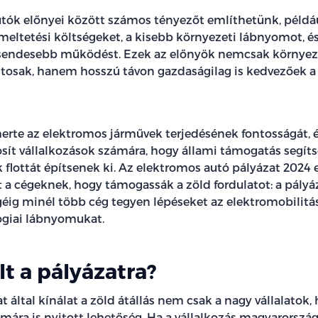
tók előnyei között számos tényezőt említhetünk, példá
eltetési költségeket, a kisebb környezeti lábnyomot, 
csendesebb működést. Ezek az előnyök nemcsak környe
osak, hanem hosszú távon gazdaságilag is kedvezőek a
smerte az elektromos járművek terjedésének fontosságát, 
sít vállalkozások számára, hogy állami támogatás segíts
 flottát építsenek ki. Az elektromos autó pályázat 2024 
 a cégeknek, hogy támogassák a zöld fordulatot: a pályáz
éig minél több cég tegyen lépéseket az elektromobilitás 
ógiai lábnyomukat.
lt a pályázatra?
t által kínálat a zöld átállás nem csak a nagy vállalatok
mára is nyitott lehetőség. Ha a vállalkozás magyarország