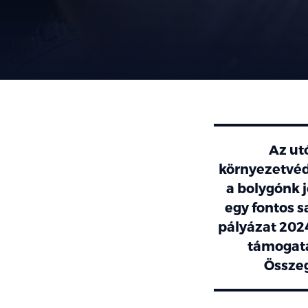
Az ut
környezetvéd
a bolygónk 
egy fontos s
pályázat 202
támogatá
Összeg