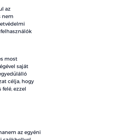
ul az
és nem
zetvédelmi
 felhasználók
és most
égével saját
egyedülálló
at célja, hogy
felé, ezzel
, hanem az egyéni
i székhellyel