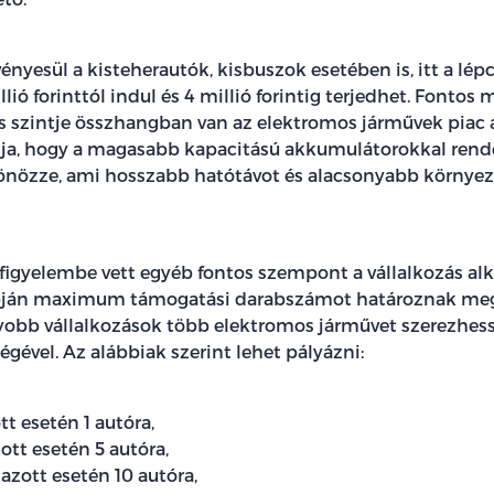
ényesül a kisteherautók, kisbuszok esetében is, itt a lép
lió forinttól indul és 4 millió forintig terjedhet. Fontos
 szintje összhangban van az elektromos járművek piac 
élja, hogy a magasabb kapacitású akkumulátorokkal ren
önözze, ami hosszabb hatótávot és alacsonyabb környeze
 figyelembe vett egyéb fontos szempont a vállalkozás al
apján maximum támogatási darabszámot határoznak meg
gyobb vállalkozások több elektromos járművet szerezhes
gével. Az alábbiak szerint lehet pályázni:
t esetén 1 autóra,
ott esetén 5 autóra,
azott esetén 10 autóra,