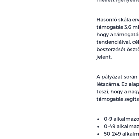
Hasonló skála érv
támogatás 3,6 mil
hogy a támogatás
tendenciáival, c
beszerzését öszt
jelent.
A pályázat során
létszáma. Ez al
teszi, hogy a na
támogatás segítsé
0-9 alkalmazot
0-49 alkalmaz
50-249 alkalm