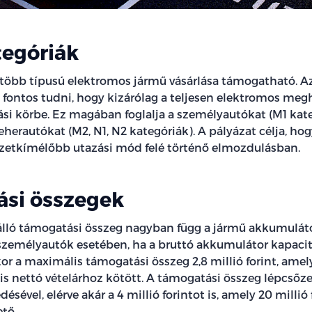
egóriák
 több típusú elektromos jármű vásárlása támogatható. Az
 fontos tudni, hogy kizárólag a teljesen elektromos meg
si körbe. Ez magában foglalja a személyautókat (M1 kate
eherautókat (M2, N1, N2 kategóriák). A pályázat célja, ho
zetkímélőbb utazási mód felé történő elmozdulásban.
si összegek
álló támogatási összeg nagyban függ a jármű akkumulá
 személyautók esetében, ha a bruttó akkumulátor kapaci
or a maximális támogatási összeg 2,8 millió forint, amely 
is nettó vételárhoz kötött. A támogatási összeg lépcsőz
sével, elérve akár a 4 millió forintot is, amely 20 millió 
ető.