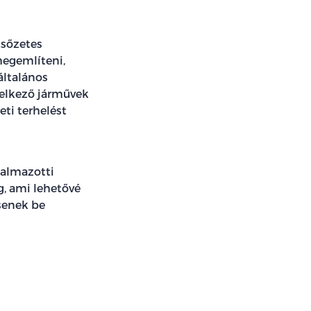
csőzetes
 megemlíteni,
általános
delkező járművek
ti terhelést
kalmazotti
, ami lehetővé
senek be