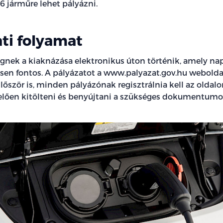
16 járműre lehet pályázni.
ti folyamat
gnek a kiaknázása elektronikus úton történik, amely napj
sen fontos. A pályázatot a www.palyazat.gov.hu webolda
Először is, minden pályázónak regisztrálnia kell az oldalo
elően kitölteni és benyújtani a szükséges dokumentumo