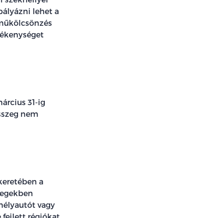
pályázni lehet a
rműkölcsönzés
evékenységet
március 31-ig
összeg nem
keretében a
szegekben
emélyautót vagy
fejlett régiókat