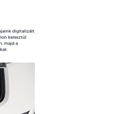
aink digitalizált
lon keresztül
n, majd a
kat.