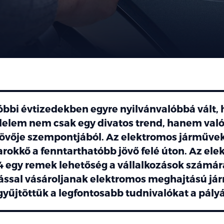
óbbi évtizedekben egyre nyilvánvalóbbá vált, 
elem nem csak egy divatos trend, hanem való
jövője szempontjából. Az elektromos járművek
arokkő a fenntarthatóbb jövő felé úton. Az el
4 egy remek lehetőség a vállalkozások számára
ssal vásároljanak elektromos meghajtású já
yűjtöttük a legfontosabb tudnivalókat a pályá