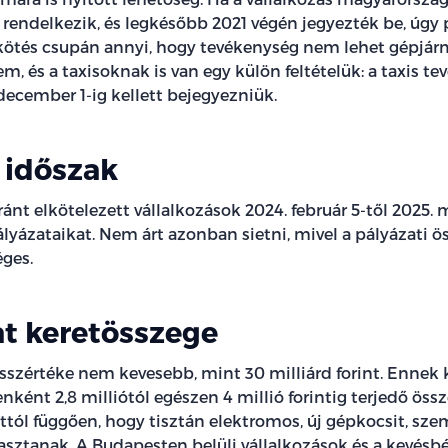
 rendelkezik, és legkésőbb 2021 végén jegyezték be, úgy 
ikötés csupán annyi, hogy tevékenység nem lehet gépjá
m, és a taxisoknak is van egy külön feltételük: a taxis t
december 1-ig kellett bejegyezniük.
 időszak
iránt elkötelezett vállalkozások 2024. február 5-től 2025. 
ályázataikat. Nem árt azonban sietni, mivel a pályázati 
éges.
at keretösszege
szértéke nem kevesebb, mint 30 milliárd forint. Ennek 
nként 2,8 milliótól egészen 4 millió forintig terjedő ös
ttól függően, hogy tisztán elektromos, új gépkocsit, sz
asztanak. A Budapesten belüli vállalkozások és a kevésbé 