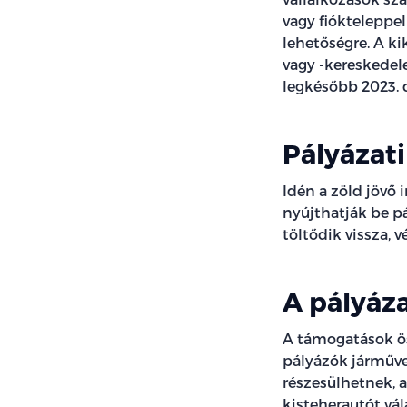
vagy fiókteleppel
lehetőségre. A k
vagy -kereskedele
legkésőbb 2023. 
Pályázati
Idén a zöld jövő 
nyújthatják be p
töltődik vissza, v
A pályáz
A támogatások ös
pályázók járműve
részesülhetnek, a
kisteherautót vál