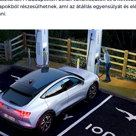
apokból részesülhetnek, ami az átállás egyensúlyát és e
ni.