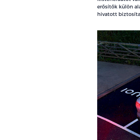
erősítők külön al
hivatott biztosíta