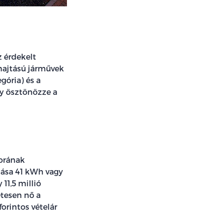
 érdekelt
hajtású járművek
gória) és a
gy ösztönözze a
torának
tása 41 kWh vagy
11,5 millió
etesen nő a
forintos vételár