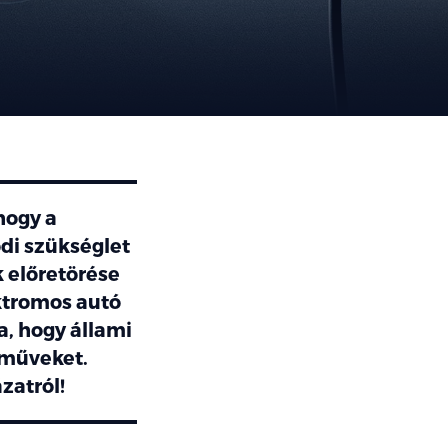
hogy a
di szükséglet
 előretörése
ektromos autó
, hogy állami
rműveket.
zatról!