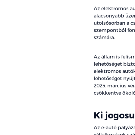
Az elektromos au
alacsonyabb üzem
utolsósorban a 
szempontból font
számára.
Az állam is feli
lehetőséget bizto
elektromos autók
lehetőséget nyújt
2025. március vég
csökkentve ökol
Ki jogosu
Az e-autó pályáza
vállalkozások szá