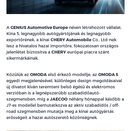
A
GENIUS Automotive Europe
néven létrehozott vállalat,
Kína 5. legnagyobb autógyártójának és legnagyobb
exportőrének, a kínai
CHERY Automobile
Co., Ltd-nek
lesz a hivatalos hazai importőre, fokozatosan országos
jelenlétet biztosítva a
CHERY
európai piacra szánt
sikermárkáinak.
Közülük az
OMODA
első érkező modellje, az
OMODA 5
egyedi megjelenésével, különleges design megoldásaival
új divatot kíván teremteni belső égésű és elektromos
verzióban is a legnépszerűbb szabadidőautó-
szegmensben, míg a
JAECOO
néhány hónappal később a
J7-es modellel bemutatkozva az aktív szabadidős / off-
road szegmensben mutatja meg a kínai autógyártás
erősségeit a hazai autószerető közönségnek.