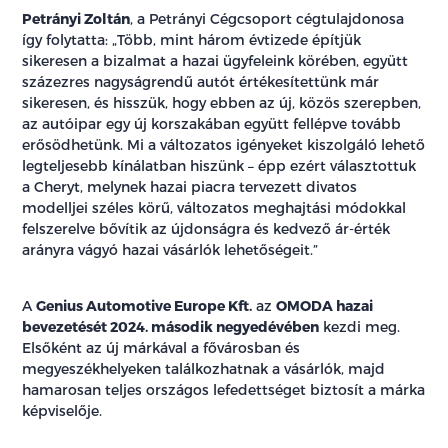
Petrányi Zoltán
, a Petrányi Cégcsoport cégtulajdonosa
így folytatta: „Több, mint három évtizede építjük
sikeresen a bizalmat a hazai ügyfeleink körében, együtt
százezres nagyságrendű autót értékesítettünk már
sikeresen, és hisszük, hogy ebben az új, közös szerepben,
az autóipar egy új korszakában együtt fellépve tovább
erősödhetünk. Mi a változatos igényeket kiszolgáló lehető
legteljesebb kínálatban hiszünk – épp ezért választottuk
a Cheryt, melynek hazai piacra tervezett divatos
modelljei széles körű, változatos meghajtási módokkal
felszerelve bővítik az újdonságra és kedvező ár-érték
arányra vágyó hazai vásárlók lehetőségeit.”
A
Genius Automotive Europe Kft.
az
OMODA hazai
bevezetését 2024. második negyedévében
kezdi meg.
Elsőként az új márkával a fővárosban és
megyeszékhelyeken találkozhatnak a vásárlók, majd
hamarosan teljes országos lefedettséget biztosít a márka
képviselője.