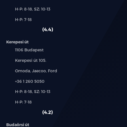
Új-
H-P: 8-18, SZ: 10-13
és
Alkatrész,
H-P: 7-18
használt
szerviz:
autó:
4.4
Kerepesi út
Település:
1106 Budapest
Cím:
Kerepesi út 105.
Márkák:
Omoda, Jaecoo, Ford
Telefon:
+36 1 260 5050
Új-
H-P: 8-18, SZ: 10-13
és
Alkatrész,
H-P: 7-18
használt
szerviz:
autó:
4.2
Budaörsi út