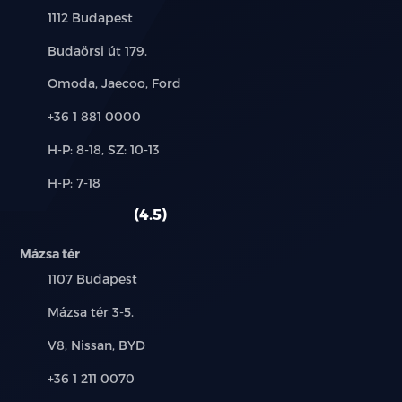
Település:
1112 Budapest
Cím:
Budaörsi út 179.
Márkák:
Omoda, Jaecoo, Ford
Telefon:
+36 1 881 0000
Új-
H-P: 8-18, SZ: 10-13
és
Alkatrész,
H-P: 7-18
használt
szerviz:
autó:
4.5
Mázsa tér
Település:
1107 Budapest
Cím:
Mázsa tér 3-5.
Márkák:
V8, Nissan, BYD
Telefon:
+36 1 211 0070