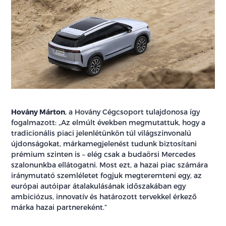
Hovány Márton
, a Hovány Cégcsoport tulajdonosa így
fogalmazott: „Az elmúlt években megmutattuk, hogy a
tradicionális piaci jelenlétünkön túl világszínvonalú
újdonságokat, márkamegjelenést tudunk biztosítani
prémium szinten is – elég csak a budaörsi Mercedes
szalonunkba ellátogatni. Most ezt, a hazai piac számára
iránymutató szemléletet fogjuk megteremteni egy, az
európai autóipar átalakulásának időszakában egy
ambiciózus, innovatív és határozott tervekkel érkező
márka hazai partnereként.”