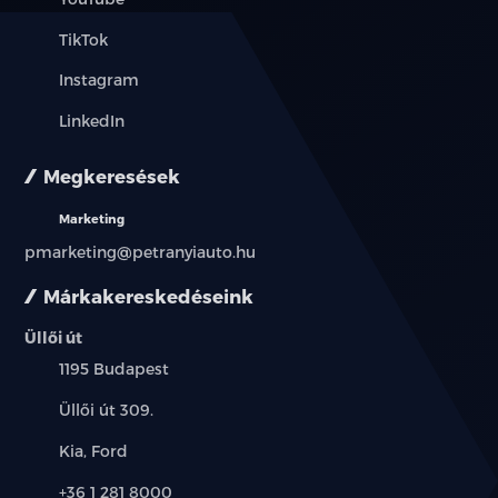
TikTok
Instagram
LinkedIn
Megkeresések
Marketing
pmarketing@petranyiauto.hu
Márkakereskedéseink
Üllői út
Település:
1195 Budapest
Cím:
Üllői út 309.
Márkák:
Kia, Ford
Telefon:
+36 1 281 8000