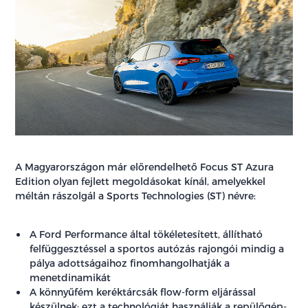
A Magyarországon már előrendelhető Focus ST Azura
Edition olyan fejlett megoldásokat kínál, amelyekkel
méltán rászolgál a Sports Technologies (ST) névre:
A Ford Performance által tökéletesített, állítható
felfüggesztéssel a sportos autózás rajongói mindig a
pálya adottságaihoz finomhangolhatják a
menetdinamikát
A könnyűfém keréktárcsák flow-form eljárással
készülnek; ezt a technológiát használják a repülőgép-