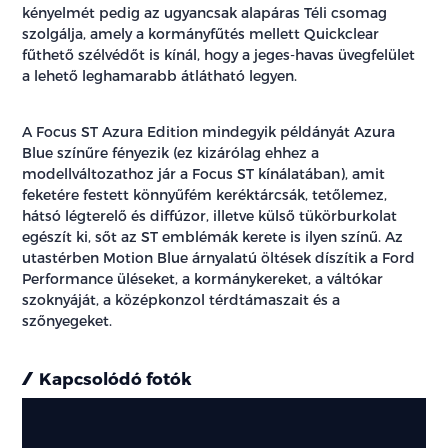
kényelmét pedig az ugyancsak alapáras Téli csomag
szolgálja, amely a kormányfűtés mellett Quickclear
fűthető szélvédőt is kínál, hogy a jeges-havas üvegfelület
a lehető leghamarabb átlátható legyen.
A Focus ST Azura Edition mindegyik példányát Azura
Blue színűre fényezik (ez kizárólag ehhez a
modellváltozathoz jár a Focus ST kínálatában), amit
feketére festett könnyűfém keréktárcsák, tetőlemez,
hátsó légterelő és diffúzor, illetve külső tükörburkolat
egészít ki, sőt az ST emblémák kerete is ilyen színű. Az
utastérben Motion Blue árnyalatú öltések díszítik a Ford
Performance üléseket, a kormánykereket, a váltókar
szoknyáját, a középkonzol térdtámaszait és a
szőnyegeket.
Kapcsolódó fotók