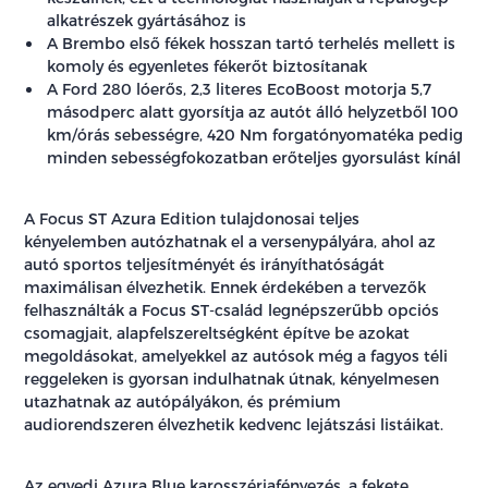
alkatrészek gyártásához is
A Brembo első fékek hosszan tartó terhelés mellett is
komoly és egyenletes fékerőt biztosítanak
A Ford 280 lóerős, 2,3 literes EcoBoost motorja 5,7
másodperc alatt gyorsítja az autót álló helyzetből 100
km/órás sebességre, 420 Nm forgatónyomatéka pedig
minden sebességfokozatban erőteljes gyorsulást kínál
A Focus ST Azura Edition tulajdonosai teljes
kényelemben autózhatnak el a versenypályára, ahol az
autó sportos teljesítményét és irányíthatóságát
maximálisan élvezhetik. Ennek érdekében a tervezők
felhasználták a Focus ST-család legnépszerűbb opciós
csomagjait, alapfelszereltségként építve be azokat
megoldásokat, amelyekkel az autósok még a fagyos téli
reggeleken is gyorsan indulhatnak útnak, kényelmesen
utazhatnak az autópályákon, és prémium
audiorendszeren élvezhetik kedvenc lejátszási listáikat.
Az egyedi Azura Blue karosszériafényezés, a fekete