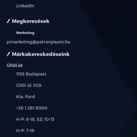
LinkedIn
Megkeresések
Marketing
pmarketing@petranyiauto.hu
Márkakereskedéseink
Üllői út
Település:
1195 Budapest
Cím:
Üllői út 309.
Márkák:
Kia, Ford
Telefon:
+36 1 281 8000
Új-
H-P: 8-18, SZ: 10-13
és
Alkatrész,
H-P: 7-18
használt
szerviz: