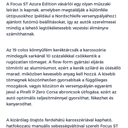
A Focus ST Azura Edition vásárlói egy olyan műszaki
leírást is kapnak, amelyben megtalálják a különféle
úttípusokhoz (például a Nordschleife versenypályához)
ajánlott futómű-beállításokat, így az autók szerelmesei
mindig a lehető legtökéletesebb vezetési élményre
számíthatnak.
Az 19 colos könnyűfém keréktárcsák a karosszéria
mindegyik sarkánál 10 százalékkal csökkentik a
rugózatlan tömeget. A flow-form gyártási eljárás
tömöríti az alumíniumot, ezért a kerék szilárd és ütésálló
marad, miközben kevesebb anyag kell hozzá. A kisebb
tömegnek köszönhetően gyorsabbak a függőleges
mozgások, vagyis közúton és versenypályán egyaránt
javul a Pirelli P Zero Corsa abroncsok útfogása, ezért az
autó optimális teljesítménnyel gyorsíthat, fékezhet és
kanyarodhat.
A kizárólag ötajtós ferdehátú karosszériával kapható,
hatfokozatú manuális sebességváltóval szerelt Focus ST