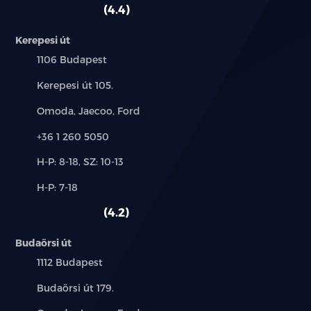
autó:
4.4
Kerepesi út
Település:
1106 Budapest
Cím:
Kerepesi út 105.
Márkák:
Omoda, Jaecoo, Ford
Telefon:
+36 1 260 5050
Új-
H-P: 8-18, SZ: 10-13
és
Alkatrész,
H-P: 7-18
használt
szerviz:
autó:
4.2
Budaörsi út
Település:
1112 Budapest
Cím:
Budaörsi út 179.