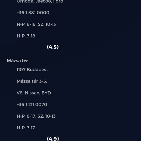
Márkák:
Omoda, Jaecoo, Ford
Telefon:
+36 1 881 0000
Új-
H-P: 8-18, SZ: 10-13
és
Alkatrész,
H-P: 7-18
használt
szerviz:
autó:
4.5
Mázsa tér
Település:
1107 Budapest
Cím:
Mázsa tér 3-5.
Márkák:
V8, Nissan, BYD
Telefon:
+36 1 211 0070
Új-
H-P: 8-17, SZ: 10-13
és
Alkatrész,
H-P: 7-17
használt
szerviz:
autó:
4.9