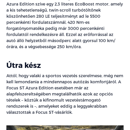
Azura Edition szíve egy 2,3 literes EcoBoost motor, amely
a kis tehetetlenségű, twin-scroll turbótöltőnek
köszönhetően 280 LE teljesítményt ad le 5500
percenkénti fordulatszámnál, 420 Nm-es
forgatónyomatéka pedig már 3000 percenkénti
fordulattól rendelkezésre áll. Ezzel az erőforrással az
autó álló helyzetből másodperc alatt gyorsul 100 km/
órára, és a végsebessége 250 km/óra.
Útra kész
Attól, hogy valaki a sportos vezetés szerelmese, még nem
kell lemondania a mindennapos autózás komfortjáról. A
Focus ST Azura Edition esetében már az
alapfelszereltségében megtalálhatók azok az opciós
tételek – köztük a kifinomult vezetéstámogató
rendszerek is –, amelyeket eddig a leggyakrabban
választottak a Focus ST-vásárlók.