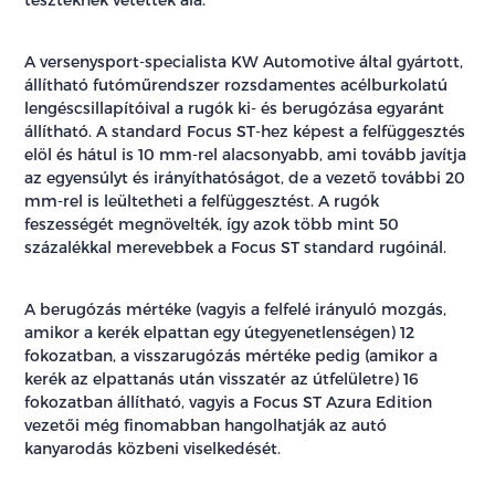
A versenysport-specialista KW Automotive által gyártott,
állítható futóműrendszer rozsdamentes acélburkolatú
lengéscsillapítóival a rugók ki- és berugózása egyaránt
állítható. A standard Focus ST-hez képest a felfüggesztés
elöl és hátul is 10 mm-rel alacsonyabb, ami tovább javítja
az egyensúlyt és irányíthatóságot, de a vezető további 20
mm-rel is leültetheti a felfüggesztést. A rugók
feszességét megnövelték, így azok több mint 50
százalékkal merevebbek a Focus ST standard rugóinál.
A berugózás mértéke (vagyis a felfelé irányuló mozgás,
amikor a kerék elpattan egy útegyenetlenségen) 12
fokozatban, a visszarugózás mértéke pedig (amikor a
kerék az elpattanás után visszatér az útfelületre) 16
fokozatban állítható, vagyis a Focus ST Azura Edition
vezetői még finomabban hangolhatják az autó
kanyarodás közbeni viselkedését.