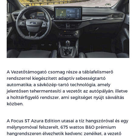
A Vezetőtámogató csomag része a táblafelismerő
rendszerrel kiegészített adaptív sebességtartó
automatika; a sávközép-tartó technológia, amely
jelentősen tehermentesíti a vezetőt az autópályán; illetve
a holttérfigyelő rendszer, ami segítséget nyújt sávváltás
közben.
A Focus ST Azura Edition utasai a tíz hangszóróval és egy
mélynyomóval felszerelt, 675 wattos B&O prémium
hangrendszeren élvezhetik kedvenc zenéiket, a vezető