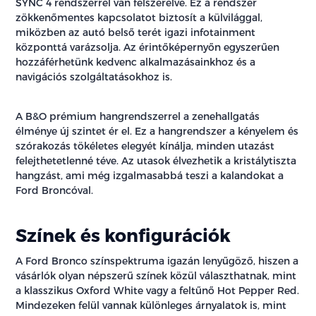
SYNC 4 rendszerrel van felszerelve. Ez a rendszer
zökkenőmentes kapcsolatot biztosít a külvilággal,
miközben az autó belső terét igazi infotainment
központtá varázsolja. Az érintőképernyőn egyszerűen
hozzáférhetünk kedvenc alkalmazásainkhoz és a
navigációs szolgáltatásokhoz is.
A B&O prémium hangrendszerrel a zenehallgatás
élménye új szintet ér el. Ez a hangrendszer a kényelem és
szórakozás tökéletes elegyét kínálja, minden utazást
felejthetetlenné téve. Az utasok élvezhetik a kristálytiszta
hangzást, ami még izgalmasabbá teszi a kalandokat a
Ford Broncóval.
Színek és konfigurációk
A Ford Bronco színspektruma igazán lenyűgöző, hiszen a
vásárlók olyan népszerű színek közül választhatnak, mint
a klasszikus Oxford White vagy a feltűnő Hot Pepper Red.
Mindezeken felül vannak különleges árnyalatok is, mint