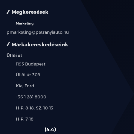
Megkeresések
Marketing
pmarketing@petranyiauto.hu
Márkakereskedéseink
Üllői út
Település:
1195 Budapest
Cím:
Üllői út 309.
Márkák:
Kia, Ford
Telefon:
+36 1 281 8000
Új-
H-P: 8-18, SZ: 10-13
és
Alkatrész,
H-P: 7-18
használt
szerviz:
autó:
4.4