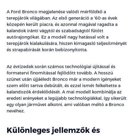
A Ford Bronco megjelenése valódi mérföldkő a
terepjárók világában. Az első generáció a '60-as évek
közepén került piacra, és azonnal magával ragadta a
kalandok iránti vágytól és szabadságtól fűtött
autórajongókat. Ez a modell nagy hatással volt a
terepjárók kialakulására, hiszen kimagasló teljesítményét
és strapabírását korán bebizonyította.
Az évtizedek során számos technológiai újítással és
formatervi finomítással fejlődött tovább. A hosszú
szünet után újjáéledt Bronco már a modern igényeket
szem előtt tartva debütált, és ezzel ismét felkeltette a
kalandozók érdeklődését. A mai modell kombinálja az
eredeti erényeket a legújabb technológiákkal, így sikerült
egy olyan járművet alkotni, ami valóban méltó a Bronco
nevéhez.
Különleges jellemzők és