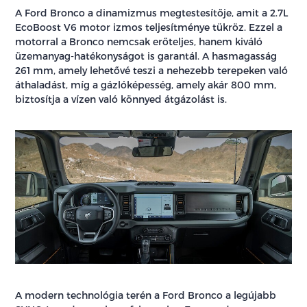
A Ford Bronco a dinamizmus megtestesítője, amit a 2.7L
EcoBoost V6 motor izmos teljesítménye tükröz. Ezzel a
motorral a Bronco nemcsak erőteljes, hanem kiváló
üzemanyag-hatékonyságot is garantál. A hasmagasság
261 mm, amely lehetővé teszi a nehezebb terepeken való
áthaladást, míg a gázlóképesség, amely akár 800 mm,
biztosítja a vízen való könnyed átgázolást is.
A modern technológia terén a Ford Bronco a legújabb