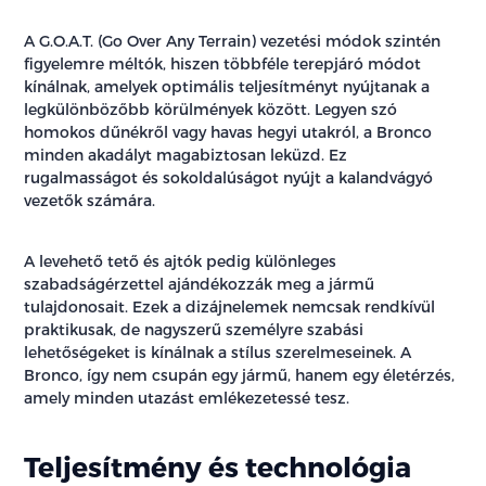
A G.O.A.T. (Go Over Any Terrain) vezetési módok szintén
figyelemre méltók, hiszen többféle terepjáró módot
kínálnak, amelyek optimális teljesítményt nyújtanak a
legkülönbözőbb körülmények között. Legyen szó
homokos dűnékről vagy havas hegyi utakról, a Bronco
minden akadályt magabiztosan leküzd. Ez
rugalmasságot és sokoldalúságot nyújt a kalandvágyó
vezetők számára.
A levehető tető és ajtók pedig különleges
szabadságérzettel ajándékozzák meg a jármű
tulajdonosait. Ezek a dizájnelemek nemcsak rendkívül
praktikusak, de nagyszerű személyre szabási
lehetőségeket is kínálnak a stílus szerelmeseinek. A
Bronco, így nem csupán egy jármű, hanem egy életérzés,
amely minden utazást emlékezetessé tesz.
Teljesítmény és technológia