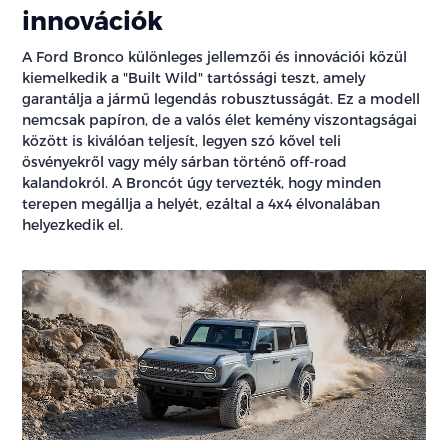
innovációk
A Ford Bronco különleges jellemzői és innovációi közül
kiemelkedik a "Built Wild" tartóssági teszt, amely
garantálja a jármű legendás robusztusságát. Ez a modell
nemcsak papíron, de a valós élet kemény viszontagságai
között is kiválóan teljesít, legyen szó kővel teli
ösvényekről vagy mély sárban történő off-road
kalandokról. A Broncót úgy tervezték, hogy minden
terepen megállja a helyét, ezáltal a 4x4 élvonalában
helyezkedik el.