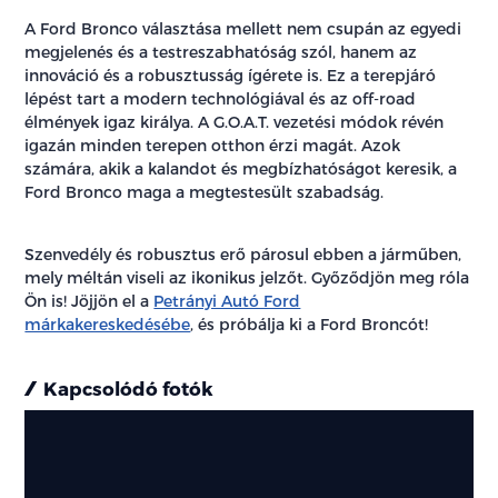
A Ford Bronco választása mellett nem csupán az egyedi
megjelenés és a testreszabhatóság szól, hanem az
innováció és a robusztusság ígérete is. Ez a terepjáró
lépést tart a modern technológiával és az off-road
élmények igaz királya. A G.O.A.T. vezetési módok révén
igazán minden terepen otthon érzi magát. Azok
számára, akik a kalandot és megbízhatóságot keresik, a
Ford Bronco maga a megtestesült szabadság.
Szenvedély és robusztus erő párosul ebben a járműben,
mely méltán viseli az ikonikus jelzőt. Győződjön meg róla
Ön is! Jöjjön el a
Petrányi Autó Ford
márkakereskedésébe
, és próbálja ki a Ford Broncót!
Kapcsolódó fotók