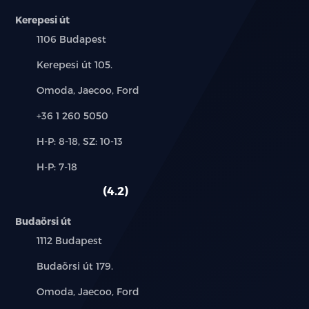
Kerepesi út
Település:
1106 Budapest
Cím:
Kerepesi út 105.
Márkák:
Omoda, Jaecoo, Ford
Telefon:
+36 1 260 5050
Új-
H-P: 8-18, SZ: 10-13
és
Alkatrész,
H-P: 7-18
használt
szerviz:
autó:
4.2
Budaörsi út
Település:
1112 Budapest
Cím:
Budaörsi út 179.
Márkák:
Omoda, Jaecoo, Ford