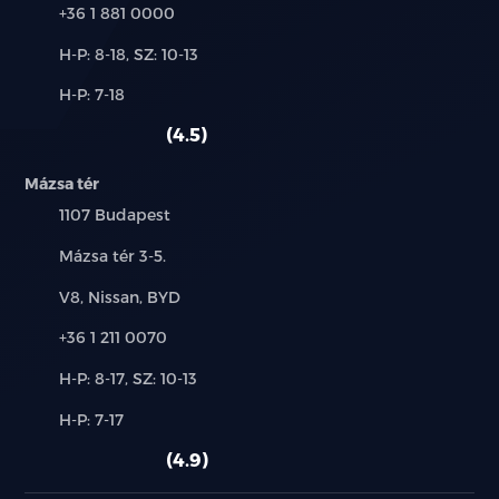
Telefon:
+36 1 881 0000
Új-
H-P: 8-18, SZ: 10-13
és
Alkatrész,
H-P: 7-18
használt
szerviz:
autó:
4.5
Mázsa tér
Település:
1107 Budapest
Cím:
Mázsa tér 3-5.
Márkák:
V8, Nissan, BYD
Telefon:
+36 1 211 0070
Új-
H-P: 8-17, SZ: 10-13
és
Alkatrész,
H-P: 7-17
használt
szerviz:
autó:
4.9