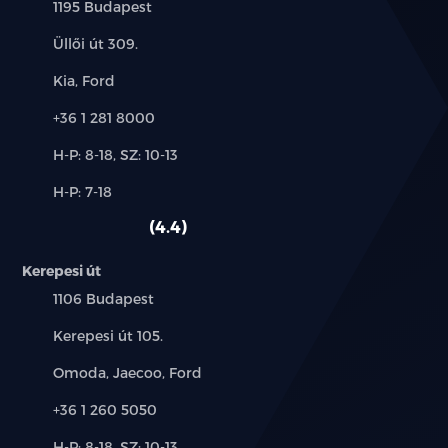
Település:
1195 Budapest
Cím:
Üllői út 309.
Márkák:
Kia, Ford
Telefon:
+36 1 281 8000
Új-
H-P: 8-18, SZ: 10-13
és
Alkatrész,
H-P: 7-18
használt
szerviz:
autó:
4.4
Kerepesi út
Település:
1106 Budapest
Cím:
Kerepesi út 105.
Márkák:
Omoda, Jaecoo, Ford
Telefon:
+36 1 260 5050
Új-
H-P: 8-18, SZ: 10-13