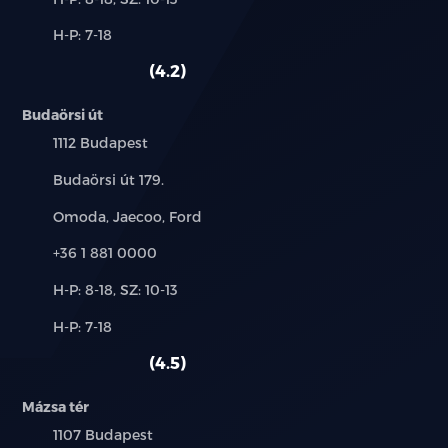
és
Alkatrész,
H-P: 7-18
használt
szerviz:
autó:
4.2
Budaörsi út
Település:
1112 Budapest
Cím:
Budaörsi út 179.
Márkák:
Omoda, Jaecoo, Ford
Telefon:
+36 1 881 0000
Új-
H-P: 8-18, SZ: 10-13
és
Alkatrész,
H-P: 7-18
használt
szerviz:
autó:
4.5
Mázsa tér
Település:
1107 Budapest