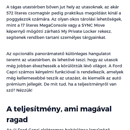
A tágas utastérben bőven jut hely az utasoknak, az akár
572 literes csomagtér pedig praktikus megoldást kínál a
poggyászok számára. Az olyan okos tárolási lehetőségek,
mint a 17 literes MegaConsole vagy a SYNC Move
képernyő mögötti zárható My Private Locker rekesz,
segítenek rendben tartani személyes tárgyainkat.
Az opcionális panorámatető különleges hangulatot
teremt az utastérben, és lehetővé teszi, hogy az utasok
még jobban élvezhessék a körülöttük lévő világot. A Ford
Capri számos kényelmi funkcióval is rendelkezik, amelyek
még kellemesebbé teszik az utazást, és kiemelik az autó
prémium jellegét. De mit tud, ha a teljesítményről van
szó? Nézzük!
A teljesítmény, ami magával
ragad
Az új Ford Capri elektromos hajtáslánca lenyűgöző