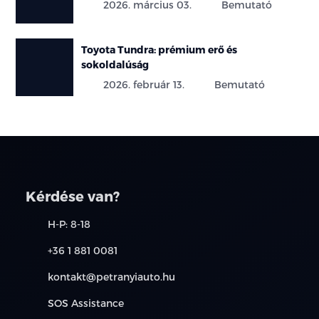
2026. március 03.
Bemutató
Toyota Tundra: prémium erő és
sokoldalúság
2026. február 13.
Bemutató
Kérdése van?
H-P: 8-18
+36 1 881 0081
kontakt@petranyiauto.hu
SOS Assistance