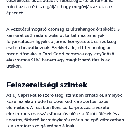
vészfékezés és az adaptív sebességtartó automatika
mind azt a célt szolgálják, hogy megóvják az utasok
épségét.
A Vezetéstámogató csomag 12 ultrahangos érzékelőt, 5
kamerát és 3 radarérzékelőt tartalmaz, amelyek
folyamatosan figyelik a jármű környezetét, és szükség
esetén beavatkoznak. Ezekkel a fejlett technológiai
megoldásokkal a Ford Capri nemcsak egy lenyűgöző
elektromos SUV, hanem egy megbízható társ is az
utakon.
Felszereltségi szintek
Az új Capri két felszereltségi szintben érhető el, amelyek
közül az alapmodell is bővelkedik a sportos luxus
elemeiben. A részben Sensico kárpitozás, a vezető
elektromos masszázsfunkciós ülése, a fűtött ülések és a
sportos, fűthető kormánykerék már a belépő változatban
is a komfort szolgálatában állnak.