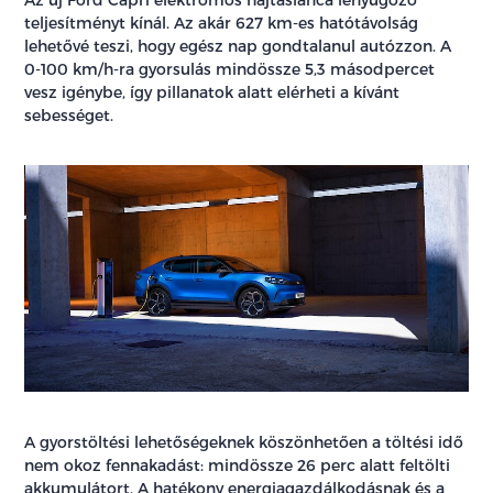
teljesítményt kínál. Az akár 627 km-es hatótávolság
lehetővé teszi, hogy egész nap gondtalanul autózzon. A
0-100 km/h-ra gyorsulás mindössze 5,3 másodpercet
vesz igénybe, így pillanatok alatt elérheti a kívánt
sebességet.
A gyorstöltési lehetőségeknek köszönhetően a töltési idő
nem okoz fennakadást: mindössze 26 perc alatt feltölti
akkumulátort. A hatékony energiagazdálkodásnak és a