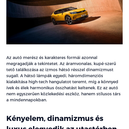
Az autó merész és karakteres formái azonnal
megragadják a tekintetet. Az áramvonalas, kupé-szerű
tető találkozása az izmos hátsó résszel dinamizmust
sugall. A hátsó lámpák egyedi, háromdimenziós
kialakítása high-tech hangulatot teremt, míg a könnyed
ívek és élek harmonikus összhatást keltenek. Ez az autó
nem egyszerűen közlekedési eszköz, hanem stílusos társ
a mindennapokban.
Kényelem, dinamizmus és
luxus elegyedik az utastérben