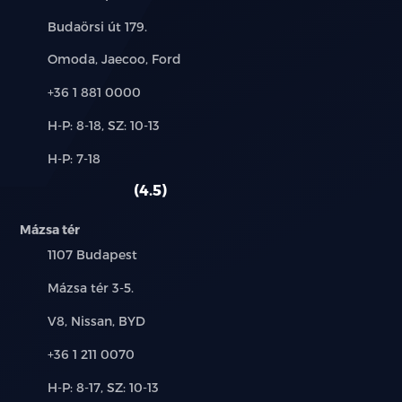
Cím:
Budaörsi út 179.
Márkák:
Omoda, Jaecoo, Ford
Telefon:
+36 1 881 0000
Új-
H-P: 8-18, SZ: 10-13
és
Alkatrész,
H-P: 7-18
használt
szerviz:
autó:
4.5
Mázsa tér
Település:
1107 Budapest
Cím:
Mázsa tér 3-5.
Márkák:
V8, Nissan, BYD
Telefon:
+36 1 211 0070
Új-
H-P: 8-17, SZ: 10-13