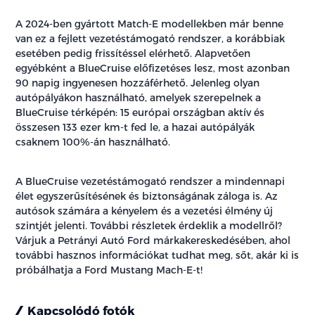
A 2024-ben gyártott Match-E modellekben már benne
van ez a fejlett vezetéstámogató rendszer, a korábbiak
esetében pedig frissítéssel elérhető. Alapvetően
egyébként a BlueCruise előfizetéses lesz, most azonban
90 napig ingyenesen hozzáférhető. Jelenleg olyan
autópályákon használható, amelyek szerepelnek a
BlueCruise térképén: 15 európai országban aktív és
összesen 133 ezer km-t fed le, a hazai autópályák
csaknem 100%-án használható.
A BlueCruise vezetéstámogató rendszer a mindennapi
élet egyszerűsítésének és biztonságának záloga is. Az
autósok számára a kényelem és a vezetési élmény új
szintjét jelenti. További részletek érdeklik a modellről?
Várjuk a Petrányi Autó Ford márkakereskedésében, ahol
további hasznos információkat tudhat meg, sőt, akár ki is
próbálhatja a Ford Mustang Mach-E-t!
Kapcsolódó fotók