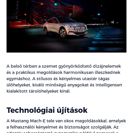
A belső térben a szemet gyönyörködtető dizájnelemek
és a praktikus megoldások harmonikusan illeszkednek
egymáshoz. A stílusos és kényelmes utastér tágas
ülőhelyeket, kiváló minőségű anyagokat és intelligensen
kialakított tárolóhelyeket kínál.
Technológiai újítások
A Mustang Mach-E tele van okos megoldásokkal, amelyek
a felhasználói kényelmet és biztonságot szolgálják. Az