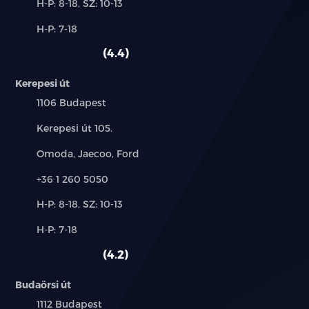
Új-
H-P: 8-18, SZ: 10-13
és
Alkatrész,
H-P: 7-18
használt
szerviz:
autó:
4.4
Kerepesi út
Település:
1106 Budapest
Cím:
Kerepesi út 105.
Márkák:
Omoda, Jaecoo, Ford
Telefon:
+36 1 260 5050
Új-
H-P: 8-18, SZ: 10-13
és
Alkatrész,
H-P: 7-18
használt
szerviz:
autó:
4.2
Budaörsi út
Település:
1112 Budapest