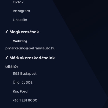
TikTok
Instagram
LinkedIn
Megkeresések
Marketing
pmarketing@petranyiauto.hu
Márkakereskedéseink
Üllői út
Település:
1195 Budapest
Cím:
Üllői út 309.
Márkák:
Kia, Ford
Telefon:
+36 1 281 8000