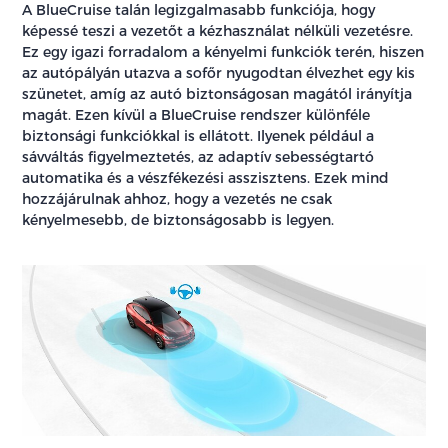
A BlueCruise talán legizgalmasabb funkciója, hogy
képessé teszi a vezetőt a kézhasználat nélküli vezetésre.
Ez egy igazi forradalom a kényelmi funkciók terén, hiszen
az autópályán utazva a sofőr nyugodtan élvezhet egy kis
szünetet, amíg az autó biztonságosan magától irányítja
magát. Ezen kívül a BlueCruise rendszer különféle
biztonsági funkciókkal is ellátott. Ilyenek például a
sávváltás figyelmeztetés, az adaptív sebességtartó
automatika és a vészfékezési asszisztens. Ezek mind
hozzájárulnak ahhoz, hogy a vezetés ne csak
kényelmesebb, de biztonságosabb is legyen.