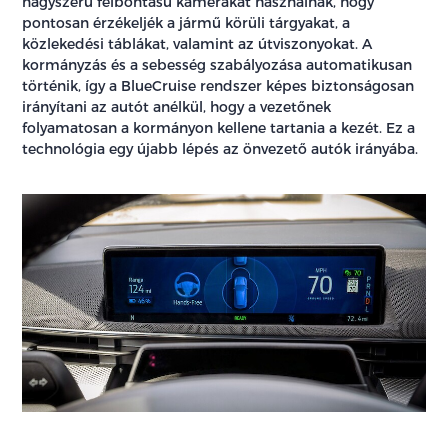
nagyszerű felbontású kamerákat használnak, hogy
pontosan érzékeljék a jármű körüli tárgyakat, a
közlekedési táblákat, valamint az útviszonyokat. A
kormányzás és a sebesség szabályozása automatikusan
történik, így a BlueCruise rendszer képes biztonságosan
irányítani az autót anélkül, hogy a vezetőnek
folyamatosan a kormányon kellene tartania a kezét. Ez a
technológia egy újabb lépés az önvezető autók irányába.