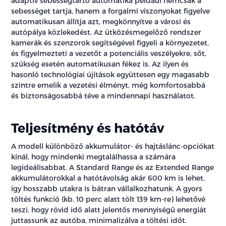
adaptív sebességtartó automatika például nemcsak a
sebességet tartja, hanem a forgalmi viszonyokat figyelve
automatikusan állítja azt, megkönnyítve a városi és
autópálya közlekedést. Az ütközésmegelőző rendszer
kamerák és szenzorok segítségével figyeli a környezetet,
és figyelmezteti a vezetőt a potenciális veszélyekre, sőt,
szükség esetén automatikusan fékez is. Az ilyen és
hasonló technológiai újítások együttesen egy magasabb
szintre emelik a vezetési élményt, még komfortosabbá
és biztonságosabbá téve a mindennapi használatot.
Teljesítmény és hatótáv
A modell különböző akkumulátor- és hajtáslánc-opciókat
kínál, hogy mindenki megtalálhassa a számára
legideálisabbat. A Standard Range és az Extended Range
akkumulátorokkal a hatótávolság akár 600 km is lehet,
így hosszabb utakra is bátran vállalkozhatunk. A gyors
töltés funkció (kb. 10 perc alatt tölt 139 km-re) lehetővé
teszi, hogy rövid idő alatt jelentős mennyiségű energiát
juttassunk az autóba, minimalizálva a töltési időt.