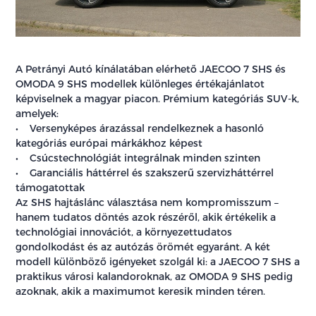
A Petrányi Autó kínálatában elérhető JAECOO 7 SHS és
OMODA 9 SHS modellek különleges értékajánlatot
képviselnek a magyar piacon. Prémium kategóriás SUV-k,
amelyek:
• Versenyképes árazással rendelkeznek a hasonló
kategóriás európai márkákhoz képest
• Csúcstechnológiát integrálnak minden szinten
• Garanciális háttérrel és szakszerű szervizháttérrel
támogatottak
Az SHS hajtáslánc választása nem kompromisszum –
hanem tudatos döntés azok részéről, akik értékelik a
technológiai innovációt, a környezettudatos
gondolkodást és az autózás örömét egyaránt. A két
modell különböző igényeket szolgál ki: a JAECOO 7 SHS a
praktikus városi kalandoroknak, az OMODA 9 SHS pedig
azoknak, akik a maximumot keresik minden téren.