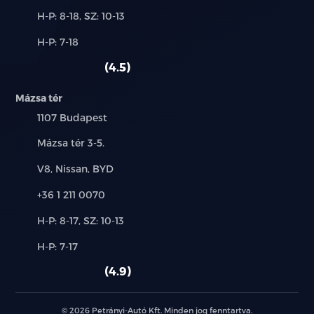
Új-
H-P: 8-18, SZ: 10-13
és
Alkatrész,
H-P: 7-18
használt
szerviz:
autó:
4.5
Mázsa tér
Település:
1107 Budapest
Cím:
Mázsa tér 3-5.
Márkák:
V8, Nissan, BYD
Telefon:
+36 1 211 0070
Új-
H-P: 8-17, SZ: 10-13
és
Alkatrész,
H-P: 7-17
használt
szerviz:
autó:
4.9
© 2026 Petrányi-Autó Kft. Minden jog fenntartva.