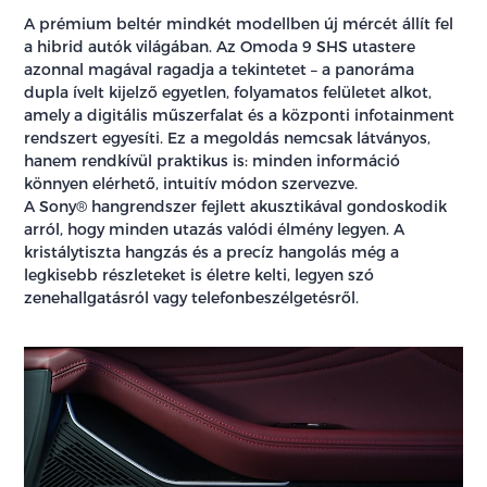
A prémium beltér mindkét modellben új mércét állít fel
a hibrid autók világában. Az Omoda 9 SHS utastere
azonnal magával ragadja a tekintetet – a panoráma
dupla ívelt kijelző egyetlen, folyamatos felületet alkot,
amely a digitális műszerfalat és a központi infotainment
rendszert egyesíti. Ez a megoldás nemcsak látványos,
hanem rendkívül praktikus is: minden információ
könnyen elérhető, intuitív módon szervezve.
A Sony® hangrendszer fejlett akusztikával gondoskodik
arról, hogy minden utazás valódi élmény legyen. A
kristálytiszta hangzás és a precíz hangolás még a
legkisebb részleteket is életre kelti, legyen szó
zenehallgatásról vagy telefonbeszélgetésről.