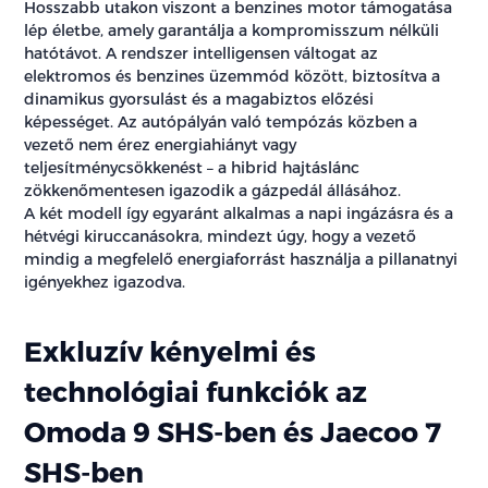
Hosszabb utakon viszont a benzines motor támogatása
lép életbe, amely garantálja a kompromisszum nélküli
hatótávot. A rendszer intelligensen váltogat az
elektromos és benzines üzemmód között, biztosítva a
dinamikus gyorsulást és a magabiztos előzési
képességet. Az autópályán való tempózás közben a
vezető nem érez energiahiányt vagy
teljesítménycsökkenést – a hibrid hajtáslánc
zökkenőmentesen igazodik a gázpedál állásához.
A két modell így egyaránt alkalmas a napi ingázásra és a
hétvégi kiruccanásokra, mindezt úgy, hogy a vezető
mindig a megfelelő energiaforrást használja a pillanatnyi
igényekhez igazodva.
Exkluzív kényelmi és
technológiai funkciók az
Omoda 9 SHS-ben és Jaecoo 7
SHS-ben