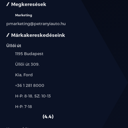
Megkeresések
Marketing
pmarketing@petranyiauto.hu
Márkakereskedéseink
Üllői út
Település:
1195 Budapest
Cím:
Üllői út 309.
Márkák:
Kia, Ford
Telefon:
+36 1 281 8000
Új-
H-P: 8-18, SZ: 10-13
és
Alkatrész,
H-P: 7-18
használt
szerviz:
autó:
4.4