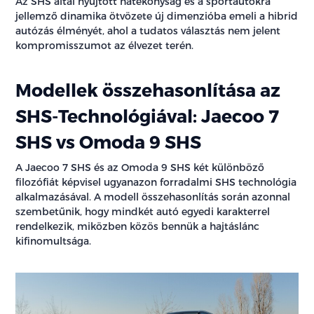
Az SHS által nyújtott hatékonyság és a sportautókra
jellemző dinamika ötvözete új dimenzióba emeli a hibrid
autózás élményét, ahol a tudatos választás nem jelent
kompromisszumot az élvezet terén.
Modellek összehasonlítása az
SHS-Technológiával: Jaecoo 7
SHS vs Omoda 9 SHS
A Jaecoo 7 SHS és az Omoda 9 SHS két különböző
filozófiát képvisel ugyanazon forradalmi SHS technológia
alkalmazásával. A modell összehasonlítás során azonnal
szembetűnik, hogy mindkét autó egyedi karakterrel
rendelkezik, miközben közös bennük a hajtáslánc
kifinomultsága.