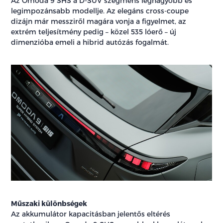
Az Omoda 9 SHS a D-SUV szegmens legnagyobb és
legimpozánsabb modellje. Az elegáns cross-coupe
dizájn már messziről magára vonja a figyelmet, az
extrém teljesítmény pedig – közel 535 lóerő – új
dimenzióba emeli a hibrid autózás fogalmát.
Műszaki különbségek
Az akkumulátor kapacitásban jelentős eltérés