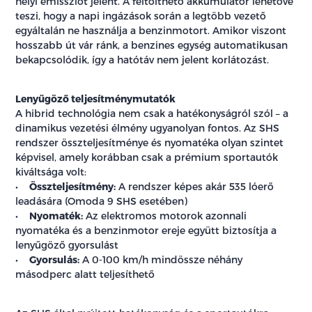
helyi emissziót jelent. A feltölthető akkumulátor lehetővé
teszi, hogy a napi ingázások során a legtöbb vezető
egyáltalán ne használja a benzinmotort. Amikor viszont
hosszabb út vár ránk, a benzines egység automatikusan
bekapcsolódik, így a hatótáv nem jelent korlátozást.
Lenyűgöző teljesítménymutatók
A hibrid technológia nem csak a hatékonyságról szól – a
dinamikus vezetési élmény ugyanolyan fontos. Az SHS
rendszer összteljesítménye és nyomatéka olyan szintet
képvisel, amely korábban csak a prémium sportautók
kiváltsága volt:
•
Összteljesítmény:
A rendszer képes akár 535 lóerő
leadására (Omoda 9 SHS esetében)
•
Nyomaték:
Az elektromos motorok azonnali
nyomatéka és a benzinmotor ereje együtt biztosítja a
lenyűgöző gyorsulást
•
Gyorsulás:
A 0-100 km/h mindössze néhány
másodperc alatt teljesíthető