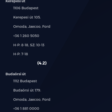
Kerepesi út
Település:
1106 Budapest
Cím:
Kerepesi út 105.
Márkák:
Omoda, Jaecoo, Ford
Telefon:
+36 1 260 5050
Új-
H-P: 8-18, SZ: 10-13
és
Alkatrész,
H-P: 7-18
használt
szerviz:
autó:
4.2
Budaörsi út
Település:
1112 Budapest
Cím:
Budaörsi út 179.
Márkák:
Omoda, Jaecoo, Ford
Telefon:
+36 1 881 0000