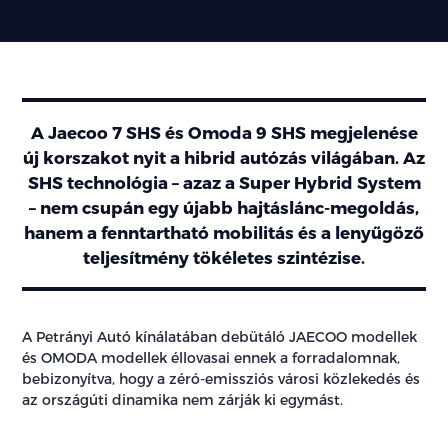
A Jaecoo 7 SHS és Omoda 9 SHS megjelenése
új korszakot nyit a hibrid autózás világában. Az
SHS technológia – azaz a Super Hybrid System
– nem csupán egy újabb hajtáslánc-megoldás,
hanem a fenntartható mobilitás és a lenyűgöző
teljesítmény tökéletes szintézise.
A Petrányi Autó kínálatában debütáló JAECOO modellek
és OMODA modellek éllovasai ennek a forradalomnak,
bebizonyítva, hogy a zéró-emissziós városi közlekedés és
az országúti dinamika nem zárják ki egymást.