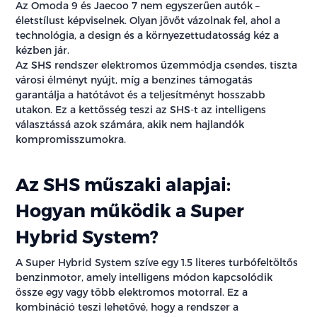
Az Omoda 9 és Jaecoo 7 nem egyszerűen autók –
életstílust képviselnek. Olyan jövőt vázolnak fel, ahol a
technológia, a design és a környezettudatosság kéz a
kézben jár.
Az SHS rendszer elektromos üzemmódja csendes, tiszta
városi élményt nyújt, míg a benzines támogatás
garantálja a hatótávot és a teljesítményt hosszabb
utakon. Ez a kettősség teszi az SHS-t az intelligens
választássá azok számára, akik nem hajlandók
kompromisszumokra.
Az SHS műszaki alapjai:
Hogyan működik a Super
Hybrid System?
A Super Hybrid System szíve egy 1.5 literes turbófeltöltős
benzinmotor, amely intelligens módon kapcsolódik
össze egy vagy több elektromos motorral. Ez a
kombináció teszi lehetővé, hogy a rendszer a