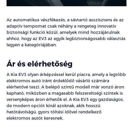
Az automatikus vészfékezés, a sávtartó asszisztens és az
adaptív tempomat csak néhány a rengeteg innovatív
biztonsági funkció közül, amelyek mind hozzájárulnak
ahhoz, hogy az EV3 az egyik legbiztonságosabb választás
legyen a kategóriájában.
Ár és elérhetőség
A Kia EV3 olyan árképzéssel kerül piacra, amely a legtöbb
elektromos autó iránt érdeklődő vásárló számára
elérhetővé teszi. A belépő szintű modell már vonzó áron
kapható, miközben a magasabb felszereltségi szintek is
versenyképes áron érhetők el. A Kia EV3 egy gazdaságos,
de modern opciót kínál azoknak, akik hosszú
hatótávolságú, gyors töltési idővel rendelkező
elektromos autót keresnek.