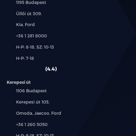
Település:
1195 Budapest
Cím:
Üllői út 309.
Márkák:
Kia, Ford
Telefon:
+36 1 281 8000
Új-
H-P: 8-18, SZ: 10-13
és
Alkatrész,
H-P: 7-18
használt
szerviz:
autó:
4.4
Kerepesi út
Település:
1106 Budapest
Cím:
Kerepesi út 105.
Márkák:
Omoda, Jaecoo, Ford
Telefon:
+36 1 260 5050
Új-
H-P: 8-18, SZ: 10-13