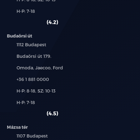
és
Alkatrész,
H-P: 7-18
használt
szerviz:
autó:
4.2
Budaörsi út
Település:
1112 Budapest
Cím:
Budaörsi út 179.
Márkák:
Omoda, Jaecoo, Ford
Telefon:
+36 1 881 0000
Új-
H-P: 8-18, SZ: 10-13
és
Alkatrész,
H-P: 7-18
használt
szerviz:
autó:
4.5
Mázsa tér
Település:
1107 Budapest