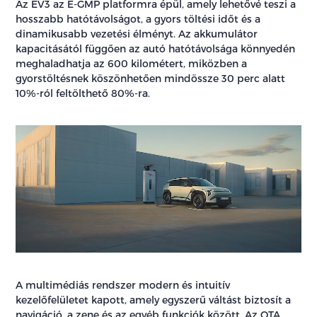
Az EV3 az E-GMP platformra épül, amely lehetővé teszi a
hosszabb hatótávolságot, a gyors töltési időt és a
dinamikusabb vezetési élményt. Az akkumulátor
kapacitásától függően az autó hatótávolsága könnyedén
meghaladhatja az 600 kilométert, miközben a
gyorstöltésnek köszönhetően mindössze 30 perc alatt
10%-ról feltölthető 80%-ra.
A multimédiás rendszer modern és intuitív
kezelőfelületet kapott, amely egyszerű váltást biztosít a
navigáció, a zene és az egyéb funkciók között. Az OTA