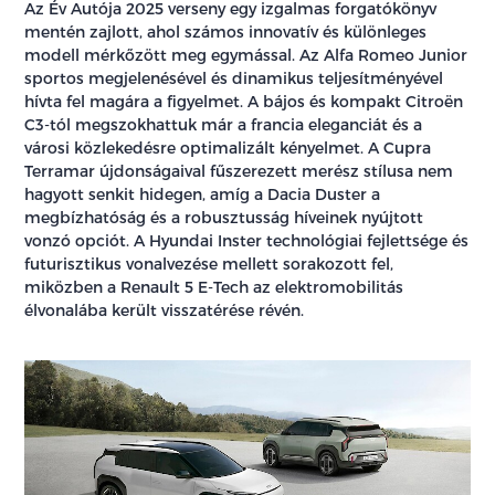
Az Év Autója 2025 verseny egy izgalmas forgatókönyv
mentén zajlott, ahol számos innovatív és különleges
modell mérkőzött meg egymással. Az Alfa Romeo Junior
sportos megjelenésével és dinamikus teljesítményével
hívta fel magára a figyelmet. A bájos és kompakt Citroën
C3-tól megszokhattuk már a francia eleganciát és a
városi közlekedésre optimalizált kényelmet. A Cupra
Terramar újdonságaival fűszerezett merész stílusa nem
hagyott senkit hidegen, amíg a Dacia Duster a
megbízhatóság és a robusztusság híveinek nyújtott
vonzó opciót. A Hyundai Inster technológiai fejlettsége és
futurisztikus vonalvezése mellett sorakozott fel,
miközben a Renault 5 E-Tech az elektromobilitás
élvonalába került visszatérése révén.