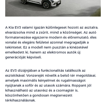
A Kia EV3 valami igazán különlegeset hozott az asztalra,
elvarázsolva mind a zsűrit, mind a közönséget. Az autó
formatervezése egyszerre modern és előremutató, éles
vonalai és elegáns felületei azonnal megragadják a
tekintetet. Ez a modell nem pusztán a kinézetével
emelkedett ki, hanem az elektromos autók új
generációját képviseli.
Az EV3 dizájnjában a funkcionalitás találkozik az
esztétikával. Vonzerejét növelik a belső tér megoldásai,
amelyek maximális kényelmet és rugalmasságot
nyújtanak a sofőr és az utasok számára. Roppant jól
kihasználható az utasrész és a csomagtér is,
köszönhetően a gondosan megtervezett
térkihasználásnak.