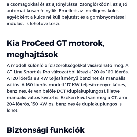
a csomagokkal és az ajtónyitással zsonglőrködni, az ajtó
automatikusan felnyílik. Emellett az intelligens kulcs
egyébként a kulcs nélküli bejutást és a gombnyomással
indulást is lehetővé teszi.
Kia ProCeed GT motorok,
meghajtások
A modell különféle felszereltségekkel vásárolható meg. A
GT-Line Sport és Pro változatból létezik 120 és 160 lóerős.
A 120 lóerős 88 KW teljesítményű benzines és manuális
váltós. A 160 lóerős modell 117 KW teljesítményre képes,
benzines, és van belőle DCT (duplakuplungos), illetve
manuális váltós kivitel is. Ezeken kívül van még a GT, ami
204 lóerős, 150 KW-os, benzines és duplakuplungos is
lehet.
Biztonsági funkciók