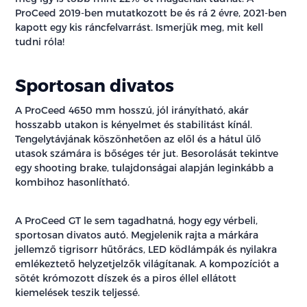
ProCeed 2019-ben mutatkozott be és rá 2 évre, 2021-ben
kapott egy kis ráncfelvarrást. Ismerjük meg, mit kell
tudni róla!
Sportosan divatos
A ProCeed 4650 mm hosszú, jól irányítható, akár
hosszabb utakon is kényelmet és stabilitást kínál.
Tengelytávjának köszönhetően az elől és a hátul ülő
utasok számára is bőséges tér jut. Besorolását tekintve
egy shooting brake, tulajdonságai alapján leginkább a
kombihoz hasonlítható.
A ProCeed GT le sem tagadhatná, hogy egy vérbeli,
sportosan divatos autó. Megjelenik rajta a márkára
jellemző tigrisorr hűtőrács, LED ködlámpák és nyilakra
emlékeztető helyzetjelzők világítanak. A kompozíciót a
sötét krómozott díszek és a piros éllel ellátott
kiemelések teszik teljessé.