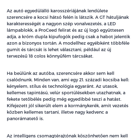
Az autó egyedülálló karosszériájának lendülete
szerencsére a kocsi hátsó felén is látszik. A GT hátuljának
karakterességét a nagyon szép vonalvezetés, a LED
lámpablokk, a ProCeed felirat és az új logó együttesen
adja, a króm dupla kipufogók pedig csak a habot jelentik
azon a bizonyos tortán. A modellhez egyébként többféle
gumit és tárcsát is lehet választani, például az új
tervezésű 18 colos könnyűfém tárcsákat.
Ha beülünk az autóba, szerencsére akkor sem kell
csalódnunk. Minden van, ami egy 21. századi kocsiba kell:
kényelem, stílus és technológia egyaránt. Az utasok,
kellemes tapintású, velúr sportülésekben utazhatnak, a
fekete tetőbélés pedig még egyedibbé teszi a hatást.
Kifejezett jól sikerült elem a kormánykerék, amit vezetés
közben kellemes tartani, illetve nagy kedvenc a
panorámatető is.
Az intelligens csomagtérajtónak köszönhetően nem kell