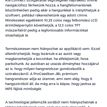
Kia Connect szolgáltatás segítségével naprakész online
navigációhoz férhetünk hozzá, a hangfelismerésnek
köszönhetően pedig akár a hangunkkal is irányíthatjuk a
szoftvert, például rákereshetünk egy adott címre.
Mindezeket egyébként 10,25 colos nagy felbontású LCD
érintőképernyőn követhetjük, a 12,3 colos TFT
műszerfalról pedig a legfontosabb információkat
olvashatjuk le.
Természetesen nem hiányozhat az applikáció sem. Ezzel
ellenőrizhetjük, hogy lezártuk-e az autót vagy
megkereshetjük a kocsinkat, ha elfelejtettük, hova
parkoltunk. Az autóban az utazás élményhez hozzájárul
az is, hogy milyen hangrendszer gondoskodik a
szórakozásról. A ProCeedben JBL prémium
hangrendszer adja az ütemet, ami nem elég, hogy 8
hangszóróból áll, de még arra is képes, hogy javítsa az
MP3 fájlok minőségét.
A technológiai jellemzők sorából nem hiányozhatnak a