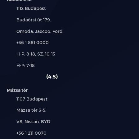
Település:
1112 Budapest
Cím:
Budaörsi út 179.
Márkák:
Omoda, Jaecoo, Ford
Telefon:
+36 1 881 0000
Új-
H-P: 8-18, SZ: 10-13
és
Alkatrész,
H-P: 7-18
használt
szerviz:
autó:
4.5
Mázsa tér
Település:
1107 Budapest
Cím:
Mázsa tér 3-5.
Márkák:
V8, Nissan, BYD
Telefon:
+36 1 211 0070