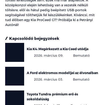
töltési lehetőségek sem, ezek ma már alapvetők. A
középkonzol elején lehetőség van a vezeték nélküli
töltésre, elől és hátul pedig beépített USB-portok
segítségével tölthetjük fel készülékeinket. Kíváncsi, mit
tud élőben egy Kia ProCeed GT? Próbálja ki a Petrányi
Autónál!
Kapcsolódó bejegyzések
Kia K4: Megérkezett a Kia Ceed utódja
2026. március 09.
Bemutató
A Ford elektromos modelljei az élvonalban
2026. március 03.
Bemutató
Toyota Tundra: prémium erő és
sokoldalúság