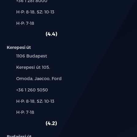
Telefon:
+36 1 281 8000
Új-
H-P: 8-18, SZ: 10-13
és
Alkatrész,
H-P: 7-18
használt
szerviz:
autó:
4.4
Kerepesi út
Település:
1106 Budapest
Cím:
Kerepesi út 105.
Márkák:
Omoda, Jaecoo, Ford
Telefon:
+36 1 260 5050
Új-
H-P: 8-18, SZ: 10-13
és
Alkatrész,
H-P: 7-18
használt
szerviz:
autó:
4.2
Budaörsi út