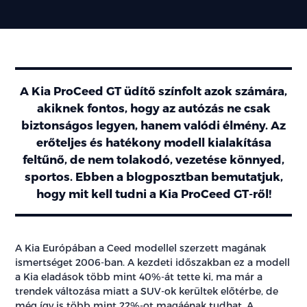
A Kia ProCeed GT üdítő színfolt azok számára,
akiknek fontos, hogy az autózás ne csak
biztonságos legyen, hanem valódi élmény. Az
erőteljes és hatékony modell kialakítása
feltűnő, de nem tolakodó, vezetése könnyed,
sportos. Ebben a blogposztban bemutatjuk,
hogy mit kell tudni a Kia ProCeed GT-ről!
A Kia Európában a Ceed modellel szerzett magának
ismertséget 2006-ban. A kezdeti időszakban ez a modell
a Kia eladások több mint 40%-át tette ki, ma már a
trendek változása miatt a SUV-ok kerültek előtérbe, de
még így is több mint 22%-ot magáénak tudhat. A