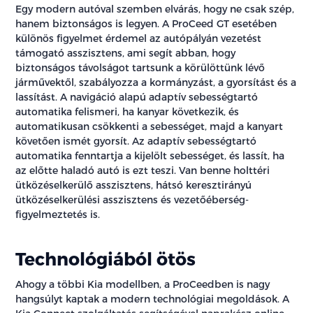
Egy modern autóval szemben elvárás, hogy ne csak szép,
hanem biztonságos is legyen. A ProCeed GT esetében
különös figyelmet érdemel az autópályán vezetést
támogató asszisztens, ami segít abban, hogy
biztonságos távolságot tartsunk a körülöttünk lévő
járművektől, szabályozza a kormányzást, a gyorsítást és a
lassítást. A navigáció alapú adaptív sebességtartó
automatika felismeri, ha kanyar következik, és
automatikusan csökkenti a sebességet, majd a kanyart
követően ismét gyorsít. Az adaptív sebességtartó
automatika fenntartja a kijelölt sebességet, és lassít, ha
az előtte haladó autó is ezt teszi. Van benne holttéri
ütközéselkerülő asszisztens, hátsó keresztirányú
ütközéselkerülési asszisztens és vezetőéberség-
figyelmeztetés is.
Technológiából ötös
Ahogy a többi Kia modellben, a ProCeedben is nagy
hangsúlyt kaptak a modern technológiai megoldások. A