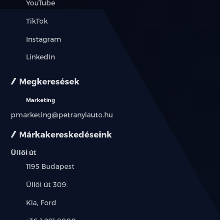
YouTube
TikTok
Instagram
LinkedIn
Megkeresések
Marketing
pmarketing@petranyiauto.hu
Márkakereskedéseink
Üllői út
Település:
1195 Budapest
Cím:
Üllői út 309.
Márkák:
Kia, Ford